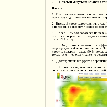
2.
Плюсы и минусы поисковой опти
Плюсы.
1. Высокая посещаемость поисковых си
гарантирует достаточное количество пер
2. Высокий уровень доверия, т.к. окол
и полностью доверяют поисковой систем
3. Более 90 % пользователей не перех
знать, что первое место получает око
около 21% и т.д.
4. Отсутствие «рекламного» эффект
подходящие сайты по его запросу. Ниж
уровень доверия – около 90 % пользов
только 10% - переходят далее по рекла
5. Долговременный эффект и обращение
6. Стоимость одного посещения ваше
аналогичное посещение по контекстной 