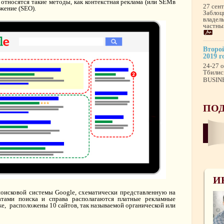
относятся такие методы, как контекстная реклама (или SEMв
27 сен
жение (SEO).
Заблоц
владел
частны
Второй
2019 г
24-27 о
Тбилис
BUSINE
ПОД
И
поисковой системы Google, схематически представленную на
татами поиска и справа располагаются платные рекламные
же, расположены 10 сайтов, так называемой органической или