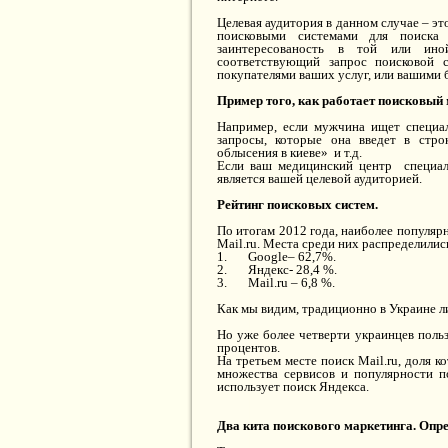
Целевая аудитория в данном случае – эт
поисковыми системами для поиска
заинтересованость в той или иной
соответствующий запрос поисковой 
покупателями ваших услуг, или вашими
Пример того, как работает поисковый
Например, если мужчина ищет специа
запросы, которые она введет в стро
облысения в киеве» и т.д.
Если ваш медицинский центр специали
является вашей целевой аудиторией.
Рейтинг поисковых систем.
По итогам 2012 года, наиболее популяр
Mail.ru. Места среди них распределили
1. Google– 62,7%.
2. Яндекс- 28,4 %.
3. Mail.ru – 6,8 %.
Как мы видим, традиционно в Украине л
Но уже более четверти украинцев польз
процентов.
На третьем месте поиск Mail.ru, доля к
множества сервисов и популярности по
использует поиск Яндекса.
Два кита поискового маркетинга. Опр