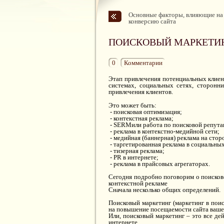
Основные факторы, влияющие на
конверсию сайта
ПОИСКОВЫЙ МАРКЕТИНГ
0
Комментарии
Этап привлечения потенциальных клиент
системах, социальных сетях, сторонн
привлечения клиентов.
Это может быть:
- поисковая оптимизация;
- контекстная реклама;
- SERMили работа по поисковой репута
- реклама в контекстно-медийной сети;
- медийная (баннерная) реклама на стор
- таргетированная реклама в социальных
- тизерная реклама;
- PR в интернете;
- реклама в прайсовых агрегаторах.
Сегодня подробно поговорим о поисков
контекстной рекламе
Сначала несколько общих определений.
Поисковый маркетинг (маркетинг в пои
на повышение посещаемости сайта вашей
Или, поисковый маркетинг – это все дей
интернете.