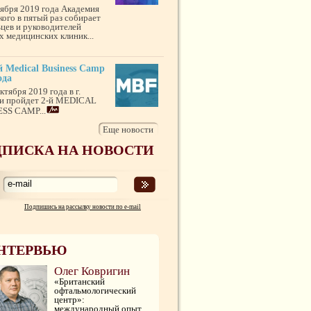
тября 2019 года Академия
кого в пятый раз собирает
ьцев и руководителей
х медицинских клиник...
 Medical Business Camp
ода
ктября 2019 года в г.
и пройдет 2-й MEDICAL
SS CAMP...
Еще новости
ПИСКА НА НОВОСТИ
Подпишись на рассылку новости по e-mail
НТЕРВЬЮ
Олег Ковригин
«Британский
офтальмологический
центр»:
международный опыт