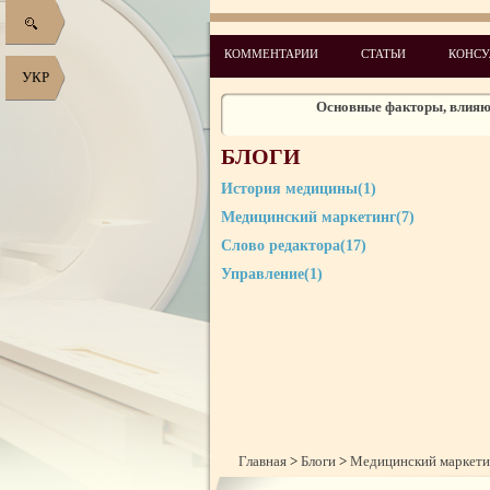
Знаком
КОММЕНТАРИИ
СТАТЬИ
КОНСУ
Самая главная страниц
УКР
Основные факторы, влияю
Поисковый марке
БЛОГИ
Поисковый марке
История медицины(1)
Разработка медицинского сайта: у кого 
Медицинский маркетинг(7)
Структура медицинского сайта, этап про
стран
Слово редактора(17)
Управление(1)
Главная
>
Блоги
>
Медицинский маркети