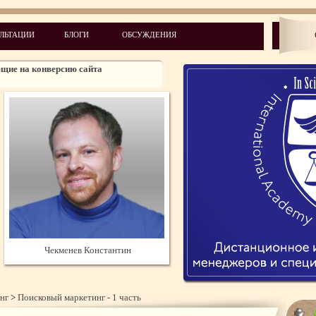
ство
ЛЬТАЦИИ
БЛОГИ
ОБСУЖДЕНИЯ
а медицинского сайта
щие на конверсию сайта
тинг - 1 часть
тинг - 2 часть
заказывать, на что обратить внимание
тотипирования и требования к главной
ице
Чекменев Константин
нг
>
Поисковый маркетинг - 1 часть