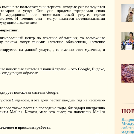
о именно те пользователи интернета, которые уже пользуются
 товаров и услуг. Они уже продемонстрировали свою
 медицинской или косметологической услуге, сделав
системе. И именно они могут являться потенциальными
 будущими пациентами.
 маркетинг.
лизированный центр по лечению облысения, то возможные
ку поиска могут такими: «лечение облысения», «лечение
зируется на данной услуге, , то именно этот мужчина, и
ные поисковые системы в нашей стране – это Google, Яндекс,
сь следующим образом:
идирует поисковая система Google.
уются Яндексом, и эта доля растет каждый год на несколько
оторого также растет в последние годы, благодаря внедрению
НОВ
чты Mail.ru. Кстати, мало кто знает, то поисковик Mail.ru
Кадро
Между
еделение и принципы работы.
собст
медиц