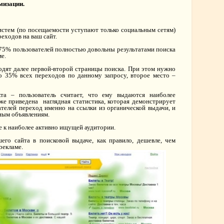
мизации.
стем (по посещаемости уступают только социальным сетям)
еходов на ваш сайт.
о 75% пользователей полностью довольны результатами поиска
е.
одят далее первой-второй страницы поиска. При этом нужно
ло 35% всех переходов по данному запросу, второе место –
а – пользователь считает, что ему выдаются наиболее
е приведена наглядная статистика, которая демонстрирует
ателей переход именно на ссылки из органической выдачи, и
мным объявлениям.
 к наиболее активно ищущей аудитории.
го сайта в поисковой выдаче, как правило, дешевле, чем
рекламе.