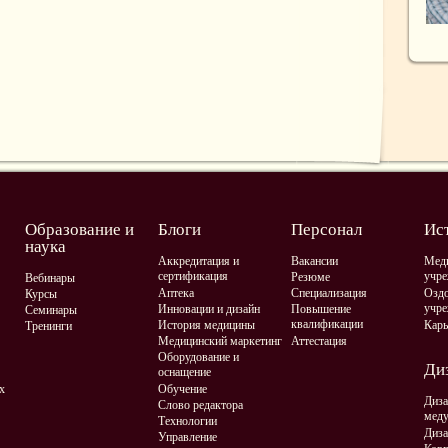
Образование и
Блоги
Персонал
Ис
наука
Аккредитация и
Вакансии
Мед
сертификация
учре
Резюме
Вебинары
Аптека
Специализация
Оздо
Курсы
учре
Инновации и дизайн
Повышение
Семинары
квалификации
История медицины
Карь
Тренинги
Медицинский маркетинг
Аттестация
Оборудование и
Диз
оснащение
х
Обучение
Диза
Слово редактора
мед
Технологии
Диза
Управление