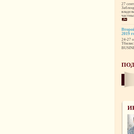
27 сен
Заблоц
владел
частны
Второй
2019 г
24-27 о
Тбилис
BUSINE
ПОД
И