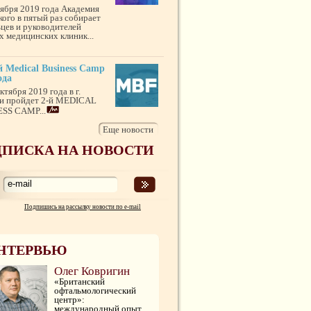
тября 2019 года Академия
кого в пятый раз собирает
ьцев и руководителей
х медицинских клиник...
 Medical Business Camp
ода
ктября 2019 года в г.
и пройдет 2-й MEDICAL
SS CAMP...
Еще новости
ПИСКА НА НОВОСТИ
Подпишись на рассылку новости по e-mail
НТЕРВЬЮ
Олег Ковригин
«Британский
офтальмологический
центр»:
международный опыт