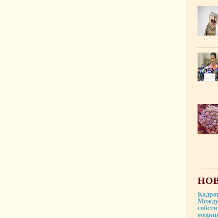
НОВ
Кадро
Между
собст
медиц