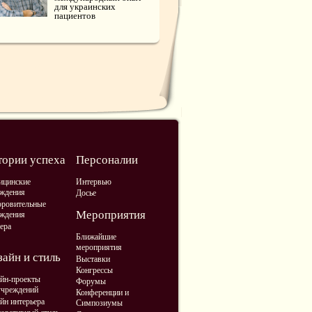
для украинских
пациентов
тории успеха
Персоналии
ицинские
Интервью
ждения
Досье
ровительные
Мероприятия
ждения
ера
Ближайшие
мероприятия
айн и стиль
Выставки
Конгрессы
йн-проекты
Форумы
учреждений
Конференции и
йн интерьера
Симпозиумы