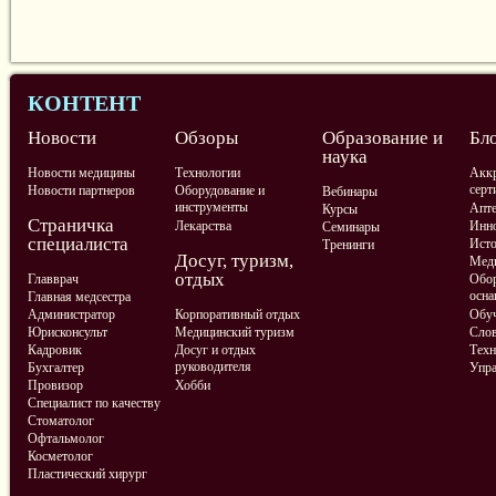
КОНТЕНТ
Новости
Обзоры
Образование и
Бл
наука
Новости медицины
Технологии
Аккр
серт
Новости партнеров
Оборудование и
Вебинары
инструменты
Апте
Курсы
Страничка
Лекарства
Инно
Семинары
специалиста
Ист
Тренинги
Досуг, туризм,
Меди
отдых
Главврач
Обор
осна
Главная медсестра
Администратор
Корпоративный отдых
Обу
Юрисконсульт
Медицинский туризм
Слов
Кадровик
Досуг и отдых
Техн
руководителя
Бухгалтер
Упра
Провизор
Хобби
Специалист по качеству
Стоматолог
Офтальмолог
Косметолог
Пластический хирург