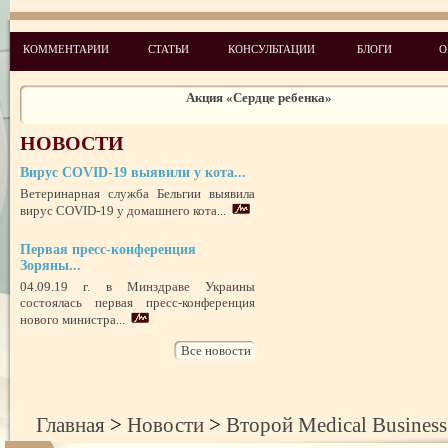
Внимание, грибы! Отравление грибами опасно для жизни
Подкомитет ООН по недопущению пыток впервые посетил психиатри
КОММЕНТАРИИ
СТАТЬИ
КОНСУЛЬТАЦИИ
БЛОГИ
О
учреждения Украины
Социальный проект Евро-2012 «Давай разом!» в Артеке
Акция «Сердце ребенка»
С середины июля начнется поставка вакцин в регионы
НОВОСТИ
Приостановлена реализация серии парацетамола
Вирус COVID-19 выявили у кота...
Швейцарская Конфедерация инвестирует средства в украинскую мед
Ветеринарная служба Бельгии выявила
вирус COVID-19 у домашнего кота...
Первая пресс-конференция
Зоряны...
04.09.19 г. в Минздраве Украины
состоялась первая пресс-конференция
нового министра...
Все новости
Главная
>
Новости
>
Второй Medical Busines