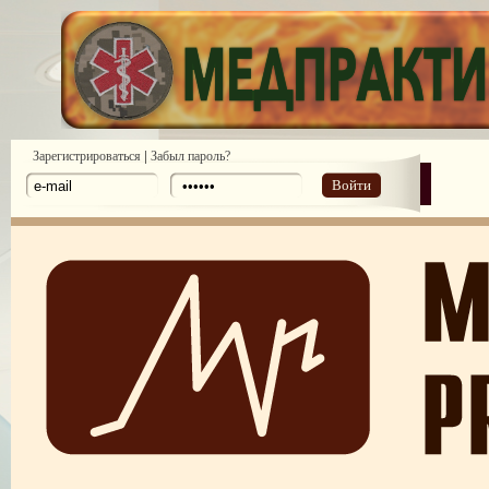
|
Зарегистрироваться
Забыл пароль?
Войти
Банки пуповинной крови в Украине: что проверить, чтоб довери
Акція «Милосердний Валентин»
Главное во внедрении заместительной поддерживающей терапии - взв
подход