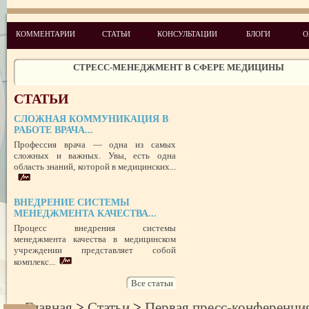
УСПЕШНЫЙ ДЕБЮТ «ШКОЛЫ АДМИНИСТРАТОРОВ МЕДИЦИН
ЦЕНТРА»
ЦЕЛЕПОЛАГАНИЕ, или КАК ПРАВИЛЬНО СТАВИТЬ ЦЕЛИ И ДОС
КОММЕНТАРИИ
СТАТЬИ
КОНСУЛЬТАЦИИ
БЛОГИ
О
ИХ
ЧЕГО ХОТЯТ ПАЦИЕНТЫ КАТЕГОРИИ VIP
СТРЕСС-МЕНЕДЖМЕНТ В СФЕРЕ МЕДИЦИНЫ
ЗАЩИТА РЕПУТАЦИИ В СЕТИ ИНТЕРНЕТ: SERM, ИЛИ КАК БОРО
НЕДОБРОСОВЕСТНЫМИ КОНКУРЕНТАМИ
СТАТЬИ
ПРАВОВОЙ СТАТУС ПРЕДСТАВИТЕЛЯ ПАЦИЕНТА В УКРАИНЕ 
РУБЕЖОМ
СЛОЖНАЯ КОММУНИКАЦИЯ В
РОЛЬ МЕДИЦИНСКОЙ ДОКУМЕНТАЦИИ КАК ДОКАЗАТЕЛЬСТ
РАБОТЕ ВРАЧА...
ГРАЖДАНСКОМ И УГОЛОВНОМ СУДОПРОИЗВОДСТВЕ
Профессия врача — одна из самых
сложных и важных. Увы, есть одна
область знаний, которой в медицинских...
ВНЕДРЕНИЕ СИСТЕМЫ
МЕНЕДЖМЕНТА КАЧЕСТВА...
Процесс внедрения системы
менеджмента качества в медицинском
учреждении представляет собой
комплекс...
Все статьи
Главная
>
Статьи
>
Первая пресс-конференци