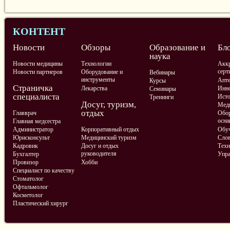
КОНТЕНТ
Новости
Обзоры
Образование и
Бл
наука
Новости медицины
Технологии
Аккр
серт
Новости партнеров
Оборудование и
Вебинары
инструменты
Апте
Курсы
Страничка
Лекарства
Инно
Семинары
специалиста
Ист
Тренинги
Досуг, туризм,
Меди
отдых
Главврач
Обор
осна
Главная медсестра
Администратор
Корпоративный отдых
Обу
Юрисконсульт
Медицинский туризм
Слов
Кадровик
Досуг и отдых
Техн
руководителя
Бухгалтер
Упра
Провизор
Хобби
Специалист по качеству
Стоматолог
Офтальмолог
Косметолог
Пластический хирург