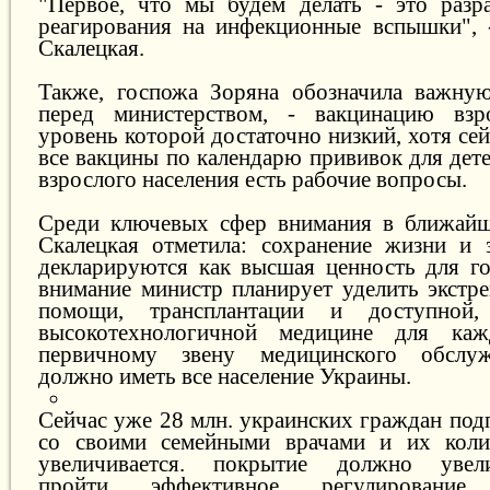
"Первое, что мы будем делать - это разр
реагирования на инфекционные вспышки", 
Скалецкая.
Также, госпожа Зоряна обозначила важную
перед министерством, - вакцинацию взро
уровень которой достаточно низкий, хотя сей
все вакцины по календарю прививок для дет
взрослого населения есть рабочие вопросы.
Среди ключевых сфер внимания в ближайш
Скалецкая отметила: сохранение жизни и 
декларируются как высшая ценность для го
внимание министр планирует уделить экстр
помощи, трансплантации и доступной,
высокотехнологичной медицине для каж
первичному звену медицинского обслуж
должно иметь все население Украины.
Сейчас уже 28 млн. украинских граждан под
со своими семейными врачами и их коли
увеличивается. покрытие должно увел
пройти эффективное регулировани