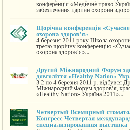
конференція «Медичне право Україн
забезпечення царини охорони здоров
Щорічна конференція «Сучасне
охорона здоров’я»
4 березня 2011 року Школа охорони
третю щорічну конференцію «Сучас
охорона здоров’я»...
Другий Міжнародний Форум здо
довголіття «Healthy Nation» Укр
З 2 по 4 березня 2011 р. відбувся Д
Міжнародний Форум здоров’я, краси
«Healthy Nation» Україна 2011»...
Четвертый Всемирный стомато
Конгресс Четвертая междунаро
специализированная выставка