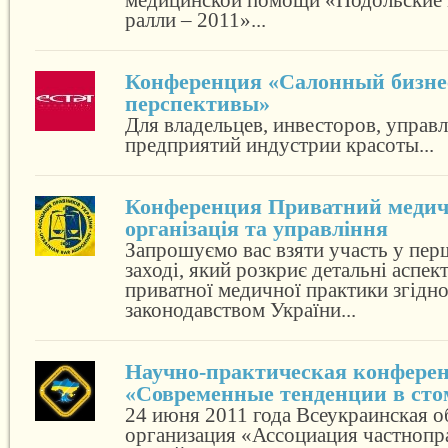
медицинской помощи «Подольские
ралли – 2011»...
Конференция «Салонный бизнес
перспективы»
Для владельцев, инвесторов, упра
предприятий индустрии красоты...
Конференция Приватний медич
організація та управління
Запрошуємо вас взяти участь у пер
заході, який розкриє детальні аспе
приватної медичної практики згідн
законодавством України...
Научно-практическая конфере
«Современные тенденции в сто
24 июня 2011 года Всеукраинская 
организация «Ассоциация частноп