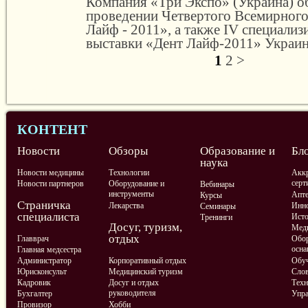
Компания «Три Экспо» (Украина) о
проведении Четвертого Всемирного
Лайф - 2011», а также IV специали
выставки «Дент Лайф-2011» Украина
1
2
>
КОНТЕНТ
Новости
Обзоры
Образование и
Бл
наука
Новости медицины
Технологии
Аккр
серт
Новости партнеров
Оборудование и
Вебинары
инструменты
Апте
Курсы
Страничка
Лекарства
Инно
Семинары
специалиста
Ист
Тренинги
Досуг, туризм,
Меди
отдых
Главврач
Обор
осна
Главная медсестра
Администратор
Корпоративный отдых
Обу
Юрисконсульт
Медицинский туризм
Слов
Кадровик
Досуг и отдых
Техн
руководителя
Бухгалтер
Упра
Провизор
Хобби