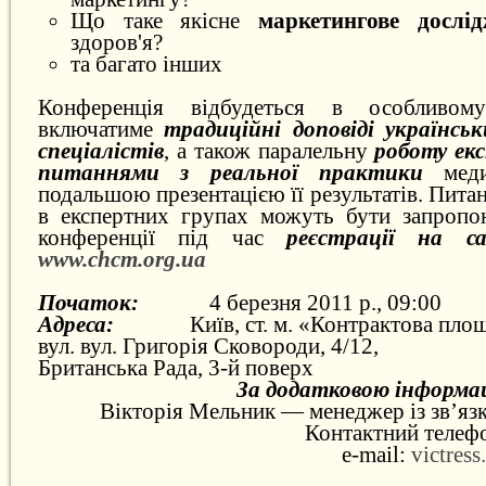
Що таке якісне
маркетингове досл
здоров'я?
та багато інших
Конференція відбудеться в особливом
включатиме
традиційні доповіді українськ
спеціалістів
, а також паралельну
роботу ек
питаннями з реальної практики
меди
подальшою презентацією її результатів. Пита
в експертних групах можуть бути запропо
конференції під час
реєстрації на са
www.chcm.org.ua
Початок:
4 березня 2011 р., 09:00
Адреса:
Київ, ст. м. «Контрактова пло
вул. вул. Григорія Сковороди, 4/12,
Британська Рада, 3-й поверх
За додатковою інформа
Вікторія Мельник —
менеджер із зв’яз
Контактний телефо
e-mail:
victres