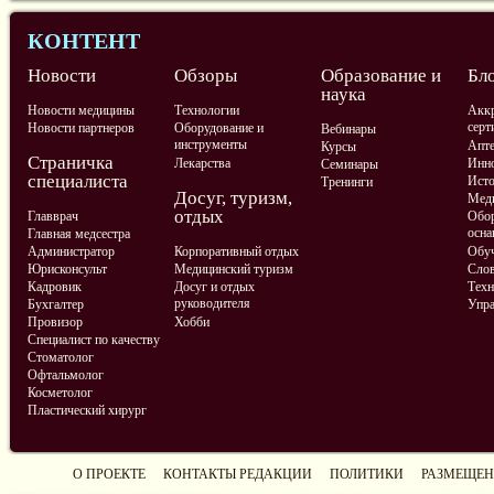
КОНТЕНТ
Новости
Обзоры
Образование и
Бл
наука
Новости медицины
Технологии
Аккр
серт
Новости партнеров
Оборудование и
Вебинары
инструменты
Апте
Курсы
Страничка
Лекарства
Инно
Семинары
специалиста
Ист
Тренинги
Досуг, туризм,
Меди
отдых
Главврач
Обор
осна
Главная медсестра
Администратор
Корпоративный отдых
Обу
Юрисконсульт
Медицинский туризм
Слов
Кадровик
Досуг и отдых
Техн
руководителя
Бухгалтер
Упра
Провизор
Хобби
Специалист по качеству
Стоматолог
Офтальмолог
Косметолог
Пластический хирург
О ПРОЕКТЕ
КОНТАКТЫ РЕДАКЦИИ
ПОЛИТИКИ
РАЗМЕЩЕН