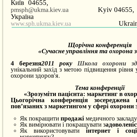
Київ 046
Kyiv 04
655
,
pmsph@ukma.kiev.ua
Укра
Ukrai
www.sph.ukma.kiev.ua
Щорічна конференція
«Сучасне управління та охорона з
4 березня
2011 року
Школа охорони зд
унікальний захід з метою підвищення рівня 
охорони здоров'я.
Тема конференції
«Зрозуміти пацієнта: маркетинг в охор
Цьогорічна конференція зосереджена 
пов’язаних з
маркетингом
у сфері охорони 
Як покращити
продажі
медичного закладу
Як вимірювати і покращувати з
адоволеніс
Як використовувати
інтернет і соц
маркетингу?