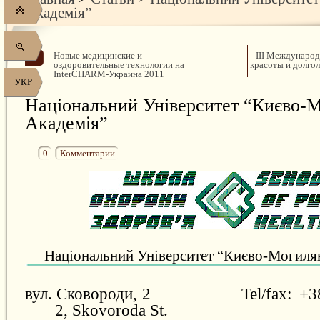
Академія”
Новые медицинские и
ІІІ Международ
оздоровительные технологии на
красоты и долгол
InterCHARM-Украина 2011
УКР
Національний Університет “Києво-
Академія”
0
Комментарии
Національний Університет
“
Києво-Могилян
вул. Сковороди, 2
Tel/fax:
+3
2, Skovoroda St.