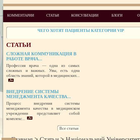
НЕФОРМАЛЬНЫЙ ЛИДЕР — ПОМОЩНИК ИЛИ ВРАГ?
УСПЕШНЫЙ ДЕБЮТ «ШКОЛЫ АДМИНИСТРАТОРОВ МЕДИЦИН
КОММЕНТАРИИ
СТАТЬИ
КОНСУЛЬТАЦИИ
БЛОГИ
О
ЦЕНТРА»
ЦЕЛЕПОЛАГАНИЕ, или КАК ПРАВИЛЬНО СТАВИТЬ ЦЕЛИ И ДОС
ИХ
ЧЕГО ХОТЯТ ПАЦИЕНТЫ КАТЕГОРИИ VIP
СТРЕСС-МЕНЕДЖМЕНТ В СФЕРЕ МЕДИЦИНЫ
СТАТЬИ
ЗАЩИТА РЕПУТАЦИИ В СЕТИ ИНТЕРНЕТ: SERM, ИЛИ КАК БОРО
НЕДОБРОСОВЕСТНЫМИ КОНКУРЕНТАМИ
СЛОЖНАЯ КОММУНИКАЦИЯ В
ПРАВОВОЙ СТАТУС ПРЕДСТАВИТЕЛЯ ПАЦИЕНТА В УКРАИНЕ 
РАБОТЕ ВРАЧА...
РУБЕЖОМ
Профессия врача — одна из самых
РОЛЬ МЕДИЦИНСКОЙ ДОКУМЕНТАЦИИ КАК ДОКАЗАТЕЛЬСТ
ГРАЖДАНСКОМ И УГОЛОВНОМ СУДОПРОИЗВОДСТВЕ
сложных и важных. Увы, есть одна
область знаний, которой в медицинских...
ВНЕДРЕНИЕ СИСТЕМЫ
МЕНЕДЖМЕНТА КАЧЕСТВА...
Процесс внедрения системы
менеджмента качества в медицинском
учреждении представляет собой
комплекс...
Все статьи
Главная
>
Статьи
>
Національний Університе