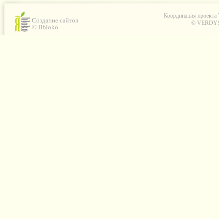
Координация проекта
Создание сайтов
© VERDYS C
© Яbloko