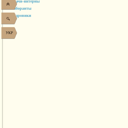
врачи-интерны
лаборанты
кадровики
УКР