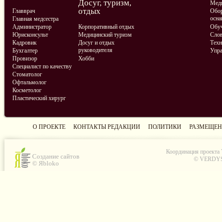
Досуг, туризм,
Меди
отдых
Главврач
Обор
осна
Главная медсестра
Администратор
Корпоративный отдых
Обу
Юрисконсульт
Медицинский туризм
Слов
Кадровик
Досуг и отдых
Техн
руководителя
Бухгалтер
Упра
Провизор
Хобби
Специалист по качеству
Стоматолог
Офтальмолог
Косметолог
Пластический хирург
О ПРОЕКТЕ
КОНТАКТЫ РЕДАКЦИИ
ПОЛИТИКИ
РАЗМЕЩЕН
Координация проекта
Создание сайтов
© VERDYS C
© Яbloko