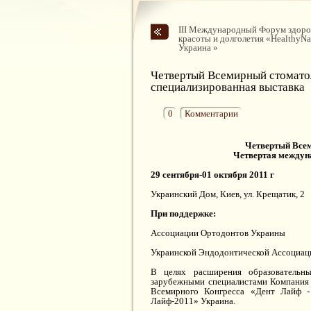
ІІІ Международный Форум здоро
красоты и долголетия «HealthyNat
Украина »
Четвертый Всемирный стомато
специализированная выставка
0
Комментарии
Четвертый Всем
Четвертая междун
29 сентября-01 октября 2011 г
Украинский Дом, Киев, ул. Крещатик, 2
При поддержке:
Ассоциации Ортодонтов Украины
Украинской Эндодонтической Ассоциац
В целях расширения образовательн
зарубежными специалистами Компания 
Всемирного Конгресса «Дент Лайф -
Лайф-2011» Украина.