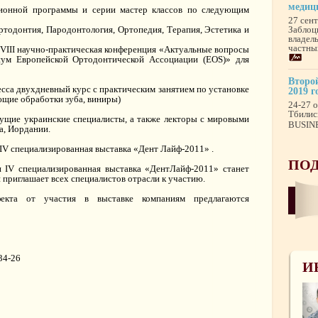
медиц
ционной программы и серии мастер классов по следующим
27 сен
ртодонтия, Пародонтология, Ортопедия, Терапия, Эстетика и
Заблоц
владел
частны
 VIII научно-практическая конференция «Актуальные вопросы
ум Европейской Ортодонтической Ассоциации (EOS)» для
Второй
сса двухдневный курс с практическим занятием по установке
2019 г
ие обработки зуба, виниры)
24-27 о
Тбилис
дущие украинские специалисты, а также лекторы с мировыми
BUSINE
а, Иордании.
 IV специализированная выставка «Дент Лайф-2011» .
ПОД
 IV специализированная выставка «ДентЛайф-2011» станет
 приглашает всех специалистов отрасли к участию.
екта от участия в выставке компаниям предлагаются
-34-26
И