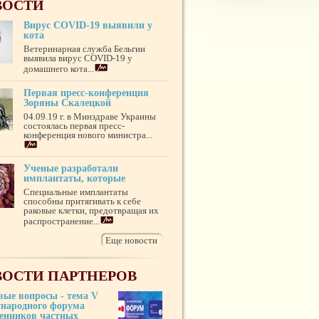
ВОСТИ
Вирус COVID-19 выявили у
кота
Ветеринарная служба Бельгии
выявила вирус COVID-19 у
домашнего кота...
Первая пресс-конференция
Зоряны Скалецкой
04.09.19 г. в Минздраве Украины
состоялась первая пресс-
конференция нового министра...
Ученые разработали
имплантаты, которые
Специальные имплантаты
способны притягивать к себе
раковые клетки, предотвращая их
распространение...
Еще новости
ОСТИ ПАРТНЕРОВ
вые вопросы - тема V
народного форума
венников частных