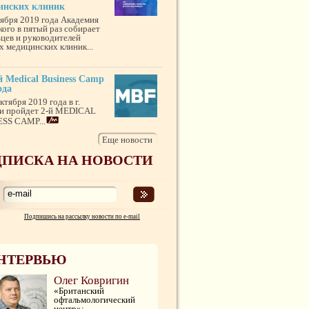
инских клиник
тября 2019 года Академия
кого в пятый раз собирает
ьцев и руководителей
х медицинских клиник...
 Medical Business Camp
ода
ктября 2019 года в г.
и пройдет 2-й MEDICAL
SS CAMP...
Еще новости
ПИСКА НА НОВОСТИ
Подпишись на рассылку новости по e-mail
НТЕРВЬЮ
Олег Ковригин
«Британский
офтальмологический
центр»: