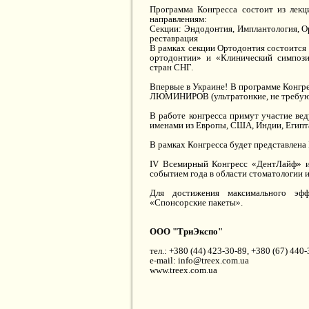
Программа Конгресса состоит из лек
направлениям:
Секции: Эндодонтия, Имплантология, О
реставрация
В рамках секции Ортодонтия состоится
ортодонтии» и «Клинический симпози
стран СНГ.
Впервые в Украине! В программе Конгре
ЛЮМИНИРОВ (ультратонкие, не требующ
В работе конгресса примут участие ве
именами из Европы, США, Индии, Египт
В рамках Конгресса будет представлена
IV Всемирный Конгресс «ДентЛайф» и
событием года в области стоматологии и
Для достижения максимального эфф
«Спонсорские пакеты».
ООО "ТриЭкспо"
тел.: +380 (44) 423-30-89, +380 (67) 440
e-mail: info@treex.com.ua
www.treex.com.ua