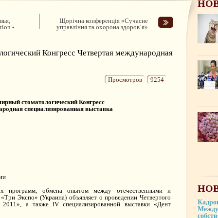
НО
вья,
Щорічна конференція «Сучасне
ion -
управління та охорона здоров’я»
логический Конгресс Четвертая международная
Просмотров
9254
ирный стоматологический Конгресс
ародная специализированная выставка
ии
НОВ
ых программ, обмена опытом между отечественными и
«Три Экспо» (Украина) объявляет о проведении Четвертого
Кадро
 2011», а также IV специализированной выставки «Дент
Между
собст