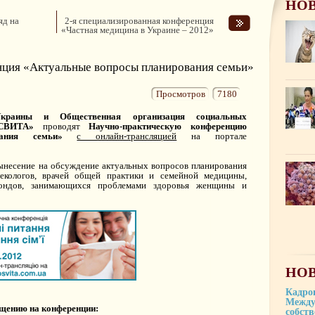
НО
яд на
2-я специализированная конференция
«Частная медицина в Украине – 2012»
нция «Актуальные вопросы планирования семьи»
Просмотров
7180
краины и Общественная организация социальных
ОСВИТА»
проводят
Научно-практическую конференцию
ания семьи»
с онлайн-трансляцией
на портале
ынесение на обсуждение актуальных вопросов планирования
екологов, врачей общей практики и семейной медицины,
 фондов, занимающихся проблемами здоровья женщины и
НОВ
Кадро
Между
ещению на конференции:
собст