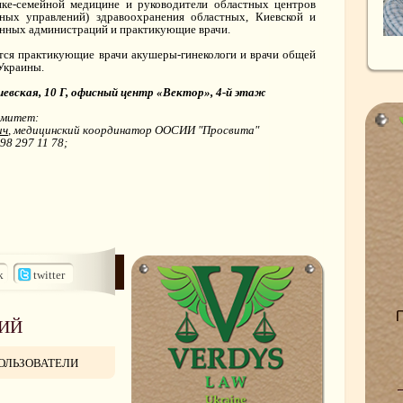
ике-семейной медицине и руководители областных центров
вных управлений) здравоохранения областных, Киевской и
енных администраций и практикующие врачи.
ся практикующие врачи акушеры-гинекологи и врачи общей
Украины.
киевская, 10 Г, офисный центр «Вектор», 4-й этаж
омитет:
ич
, медицинский координатор ООСИИ "Просвита"
098 297 11 78;
k
twitter
ИЙ
ОЛЬЗОВАТЕЛИ