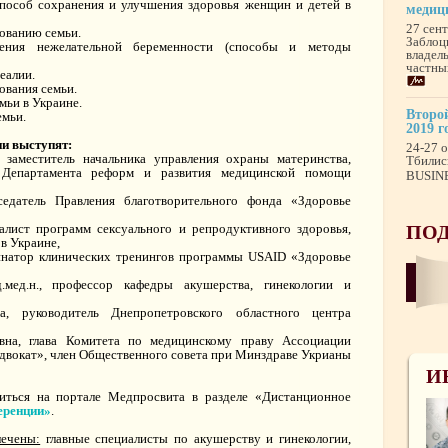
способ сохранения и улучшения здоровья женщин и детей в
медиц
27 сен
ованию семьи.
Заблоц
ения нежелательной беременности (способы и методы
владел
частны
еалии.
ования семьи.
мьи в Украине.
Второй
емьи.
2019 г
ии выступят:
24-27 о
 заместитель начальника управления охраны материнства,
Тбилис
я Департамента реформ и развития медицинской помощи
BUSINE
едатель Правления благотворительного фонда «Здоровье
алист программ сексуального и репродуктивного здоровья,
ПОД
в Украине,
динатор клинических тренингов программы USAID «Здоровье
.мед.н., профессор кафедры акушерства, гинекологии и
а, руководитель Днепропетровского областного центра
евна, глава Комитета по медицинскому праву Ассоциации
вокат», член Общественного совета при Минздраве Укрианы
И
ться на портале Медпросвита в разделе «Дистанционное
еренции»
.
лечены:
главные специалисты по акушерству и гинекологии,