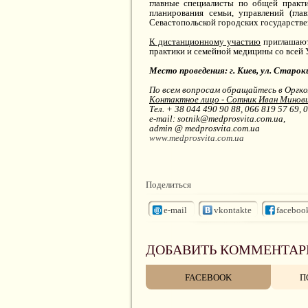
главные специалисты по общей практ
планирования семьи, управлений (гла
Севастопольской городских государств
К дистанционному участию
приглашают
практики и семейной медицины со всей 
Место проведения: г. Киев, ул. Старо
По всем вопросам обращайтесь в Оргк
Контактное лицо - Сотник Иван Минов
Тел. + 38 044 490 90 88, 066 819 57 69, 
e-mail: sotnik@medprosvita.com.ua,
admin @ medprosvita.com.ua
www.medprosvita.com.ua
Поделиться
e-mail
vkontakte
faceboo
ДОБАВИТЬ КОММЕНТАР
FACEBOOK
П