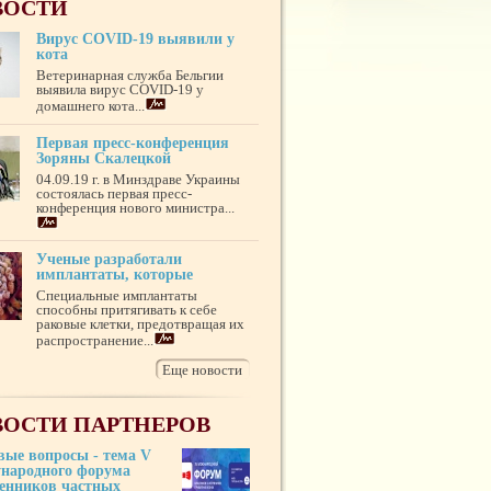
ВОСТИ
Вирус COVID-19 выявили у
кота
Ветеринарная служба Бельгии
выявила вирус COVID-19 у
домашнего кота...
Первая пресс-конференция
Зоряны Скалецкой
04.09.19 г. в Минздраве Украины
состоялась первая пресс-
конференция нового министра...
Ученые разработали
имплантаты, которые
Специальные имплантаты
способны притягивать к себе
раковые клетки, предотвращая их
распространение...
Еще новости
ОСТИ ПАРТНЕРОВ
вые вопросы - тема V
народного форума
венников частных