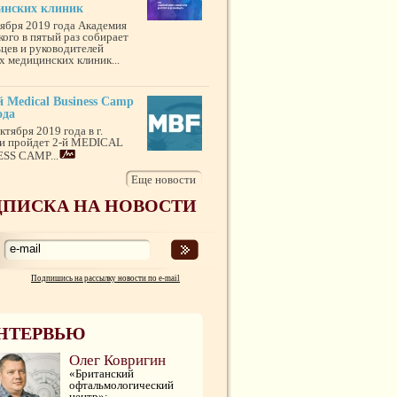
инских клиник
тября 2019 года Академия
кого в пятый раз собирает
ьцев и руководителей
х медицинских клиник...
 Medical Business Camp
ода
ктября 2019 года в г.
и пройдет 2-й MEDICAL
SS CAMP...
Еще новости
ПИСКА НА НОВОСТИ
Подпишись на рассылку новости по e-mail
НТЕРВЬЮ
Олег Ковригин
«Британский
офтальмологический
центр»: