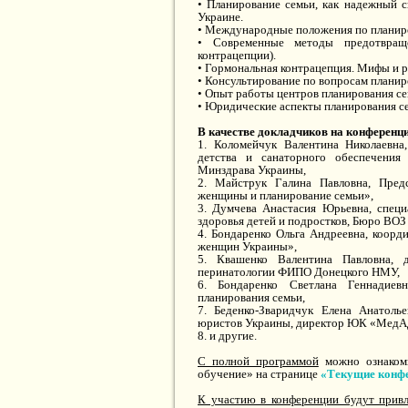
• Планирование семьи, как надежный 
Украине.
• Международные положения по планир
• Современные методы предотвращ
контрацепции).
• Гормональная контрацепция. Мифы и р
• Консультирование по вопросам планир
• Опыт работы центров планирования се
• Юридические аспекты планирования с
В качестве докладчиков на конференц
1. Коломейчук Валентина Николаевна,
детства и санаторного обеспечени
Минздрава Украины,
2. Майструк Галина Павловна, Предс
женщины и планирование семьи»,
3. Думчева Анастасия Юрьевна, специ
здоровья детей и подростков, Бюро ВОЗ 
4. Бондаренко Ольга Андреевна, коор
женщин Украины»,
5. Квашенко Валентина Павловна, д
перинатологии ФИПО Донецкого НМУ,
6. Бондаренко Светлана Геннадиевн
планирования семьи,
7. Беденко-Зваридчук Елена Анатоль
юристов Украины, директор ЮК «МедАд
8. и другие.
С полной программой
можно ознакоми
обучение» на странице
«Текущие конф
К участию в конференции будут прив