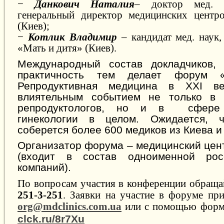
−
Данкович Наталия
– доктор мед. н
генеральный директор медицинских центр
(Киев);
−
Котлик Владимир
–
кандидат мед. наук
«Мать и дитя» (Киев).
Международный состав докладчиков, 
практичность тем делает форум 
Репродуктивная медицина в XXI в
влиятельным событием не только в 
репродуктологов, но и в сфере
гинекологии в целом. Ожидается,
соберется более 600 медиков из Киева и
Организатор форума
–
медицинский цен
(входит в состав одноименной рос
компаний).
По вопросам участия в конференции обраща
251-3-251
.
Заявки на участие в форуме при
org@mdclinics.com.ua
или с помощью формы
clck.ru/8r7Xu