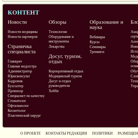
КОНТЕНТ
Новости
Обзоры
Образование и
Бл
наука
Новости медицины
Технологии
Аккр
серт
Новости партнеров
Оборудование и
Вебинары
инструменты
Апте
Курсы
Страничка
Лекарства
Инно
Семинары
специалиста
Ист
Тренинги
Досуг, туризм,
Меди
отдых
Главврач
Обор
осна
Главная медсестра
Администратор
Корпоративный отдых
Обу
Юрисконсульт
Медицинский туризм
Слов
Кадровик
Досуг и отдых
Техн
руководителя
Бухгалтер
Упра
Провизор
Хобби
Специалист по качеству
Стоматолог
Офтальмолог
Косметолог
Пластический хирург
О ПРОЕКТЕ
КОНТАКТЫ РЕДАКЦИИ
ПОЛИТИКИ
РАЗМЕЩЕН