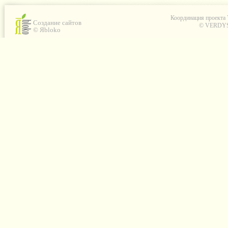
Координация проекта
Создание сайтов
© VERDYS C
© Яbloko