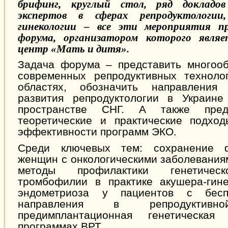
брифинг, круглый стол, ряд докладо
экспертов в сферах репродуктологии
гинекологии – все эти мероприятия п
форума, организатором которого являе
центр «Мать и дитя».
Задача форума
–
представить многоо
современных репродуктивных техноло
областях, обозначить направления
развития репродуктологии в Украин
пространстве СНГ. А также пред
теоретические и практические подхо
эффективности программ ЭКО.
Среди ключевых тем: сохранение 
женщин с онкологическими заболевания
методы профилактики генетическ
тромбофилии в практике акушера-гине
эндометриоза у пациентов с бесп
направления в репродуктивн
предимплантационная генетическая
программах ВРТ.