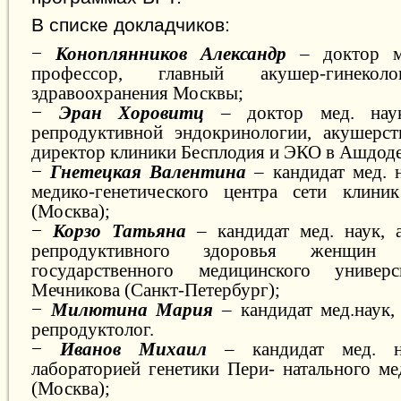
В списке докладчиков:
−
Коноплянников Александр
– доктор ме
профессор, главный акушер-гинеколо
здравоохранения Москвы;
−
Эран Хоровитц
– доктор мед. наук
репродуктивной эндокринологии, акушерст
директор клиники Бесплодия и ЭКО в Ашдоде
−
Гнетецкая Валентина
–
кандидат мед. 
медико-генетического центра сети клин
(Москва);
−
Корзо Татьяна
–
кандидат мед. наук, 
репродуктивного здоровья женщин Се
государственного медицинского универ
Мечникова (Санкт-Петербург);
−
Милютина
Мария
– к
андидат мед
.
наук,
репродуктолог.
−
Иванов Михаил
–
кандидат мед. 
лабораторией генетики Пери- натального ме
(Москва);