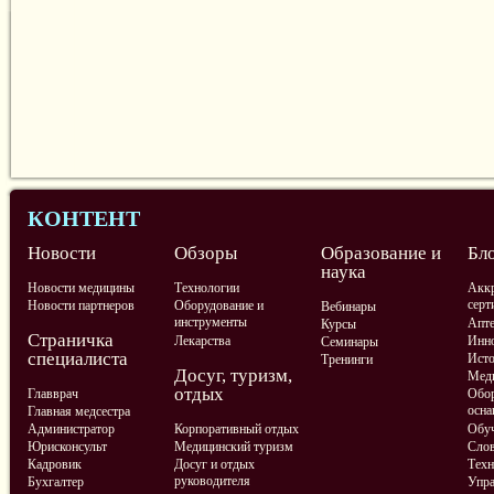
КОНТЕНТ
Новости
Обзоры
Образование и
Бл
наука
Новости медицины
Технологии
Аккр
серт
Новости партнеров
Оборудование и
Вебинары
инструменты
Апте
Курсы
Страничка
Лекарства
Инно
Семинары
специалиста
Ист
Тренинги
Досуг, туризм,
Меди
отдых
Главврач
Обор
осна
Главная медсестра
Администратор
Корпоративный отдых
Обу
Юрисконсульт
Медицинский туризм
Слов
Кадровик
Досуг и отдых
Техн
руководителя
Бухгалтер
Упра