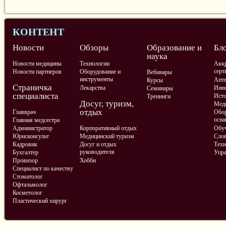
КОНТЕНТ
Новости
Обзоры
Образование и
Бл
наука
Новости медицины
Технологии
Аккр
серт
Новости партнеров
Оборудование и
Вебинары
инструменты
Апте
Курсы
Страничка
Лекарства
Инно
Семинары
специалиста
Ист
Тренинги
Досуг, туризм,
Меди
отдых
Главврач
Обор
осна
Главная медсестра
Администратор
Корпоративный отдых
Обу
Юрисконсульт
Медицинский туризм
Слов
Кадровик
Досуг и отдых
Техн
руководителя
Бухгалтер
Упра
Провизор
Хобби
Специалист по качеству
Стоматолог
Офтальмолог
Косметолог
Пластический хирург