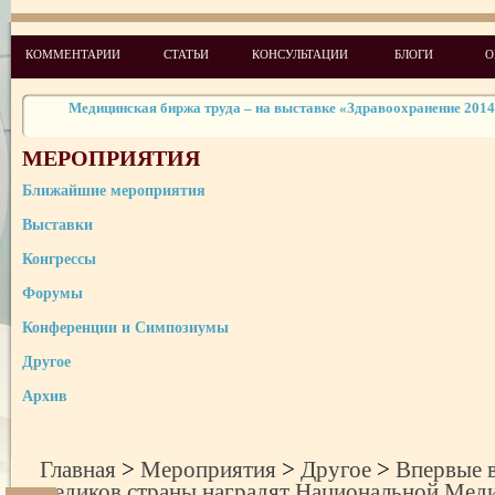
Впервые в Украине лучших медиков страны наградят Националь
Медицинской Премией!
КОММЕНТАРИИ
СТАТЬИ
КОНСУЛЬТАЦИИ
БЛОГИ
О
42 Национальных Медицинских Премии нашли своих лауреатов: л
врачей, медсестер, администраторов
Медицинская биржа труда – на выставке «Здравоохранение 201
Школа ультразвуковой и функциональной диагностики: новейш
диагностическое оборудование на практике
Мировой эксперт консалтинга сектора здравоохранения проф. Мария 
МЕРОПРИЯТИЯ
снова посетит Украину
Ближайшие мероприятия
Выставки
Конгрессы
Форумы
Конференции и Симпозиумы
Другое
Архив
Главная
>
Мероприятия
>
Другое
>
Впервые 
медиков страны наградят Национальной Мед