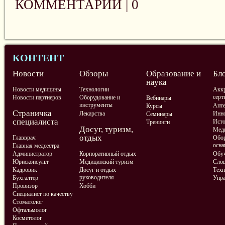
КОММЕНТАРИИ |
0
КОНТЕНТ
Новости
Обзоры
Образование и
Бл
наука
Новости медицины
Технологии
Аккр
серт
Новости партнеров
Оборудование и
Вебинары
инструменты
Апте
Курсы
Страничка
Лекарства
Инно
Семинары
специалиста
Ист
Тренинги
Досуг, туризм,
Меди
отдых
Главврач
Обор
осна
Главная медсестра
Администратор
Корпоративный отдых
Обу
Юрисконсульт
Медицинский туризм
Слов
Кадровик
Досуг и отдых
Техн
руководителя
Бухгалтер
Упра
Провизор
Хобби
Специалист по качеству
Стоматолог
Офтальмолог
Косметолог