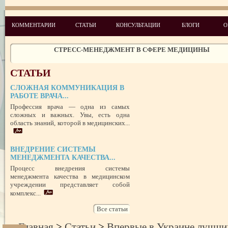
КОММЕНТАРИИ
СТАТЬИ
КОНСУЛЬТАЦИИ
БЛОГИ
О
ЧЕГО ХОТЯТ ПАЦИЕНТЫ КАТЕГОРИИ VIP
СТРЕСС-МЕНЕДЖМЕНТ В СФЕРЕ МЕДИЦИНЫ
ЗАЩИТА РЕПУТАЦИИ В СЕТИ ИНТЕРНЕТ: SERM, ИЛИ КАК БОРО
НЕДОБРОСОВЕСТНЫМИ КОНКУРЕНТАМИ
ПРАВОВОЙ СТАТУС ПРЕДСТАВИТЕЛЯ ПАЦИЕНТА В УКРАИНЕ 
СТАТЬИ
РУБЕЖОМ
РОЛЬ МЕДИЦИНСКОЙ ДОКУМЕНТАЦИИ КАК ДОКАЗАТЕЛЬСТ
СЛОЖНАЯ КОММУНИКАЦИЯ В
ГРАЖДАНСКОМ И УГОЛОВНОМ СУДОПРОИЗВОДСТВЕ
РАБОТЕ ВРАЧА...
Профессия врача — одна из самых
ПОТРЕБИТЕЛЬСКИЙ ЭКСТРЕМИЗМ
сложных и важных. Увы, есть одна
область знаний, которой в медицинских...
ПЕРЕГОРЕЛО, или ЧЕМ ГРОЗИТ ЭМОЦИОНАЛЬНОЕ ВЫГОРА
ПЕРСОНАЛА
НЕФОРМАЛЬНЫЙ ЛИДЕР — ПОМОЩНИК ИЛИ ВРАГ?
ВНЕДРЕНИЕ СИСТЕМЫ
УСПЕШНЫЙ ДЕБЮТ «ШКОЛЫ АДМИНИСТРАТОРОВ МЕДИЦИН
МЕНЕДЖМЕНТА КАЧЕСТВА...
ЦЕНТРА»
Процесс внедрения системы
ЦЕЛЕПОЛАГАНИЕ, или КАК ПРАВИЛЬНО СТАВИТЬ ЦЕЛИ И ДОС
ИХ
менеджмента качества в медицинском
учреждении представляет собой
комплекс...
Все статьи
Главная
>
Статьи
>
Впервые в Украине лучши