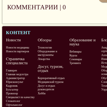
КОММЕНТАРИИ |
0
КОНТЕНТ
Новости
Обзоры
Образование и
Бл
наука
Новости медицины
Технологии
Аккр
серт
Новости партнеров
Оборудование и
Вебинары
инструменты
Апте
Курсы
Страничка
Лекарства
Инно
Семинары
специалиста
Ист
Тренинги
Досуг, туризм,
Меди
отдых
Главврач
Обор
осна
Главная медсестра
Администратор
Корпоративный отдых
Обу
Юрисконсульт
Медицинский туризм
Слов
Кадровик
Досуг и отдых
Техн
руководителя
Бухгалтер
Упра
Провизор
Хобби
Специалист по качеству
Стоматолог
Офтальмолог