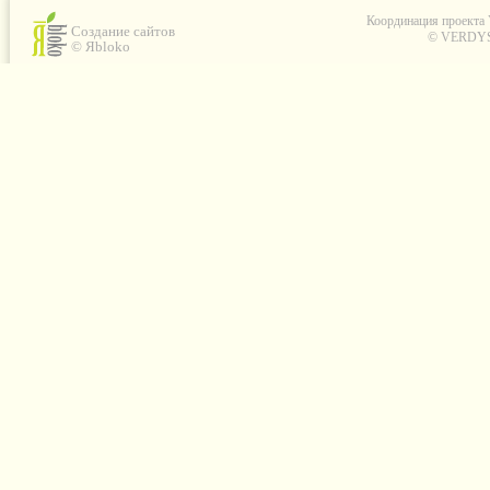
Координация проекта
Создание сайтов
© VERDYS C
© Яbloko