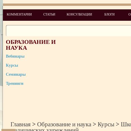
Школа специалистов по качеству медицинского обслуживания
КОММЕНТАРИИ
СТАТЬИ
КОНСУЛЬТАЦИИ
БЛОГИ
О
Школа главных медицинских сестер
Школа руководителей медицинских учреждений
ОБРАЗОВАНИЕ И
Школа администраторов медицинских (оздоровительных) учрежде
НАУКА
Школа юрисконсультов медицинских учреждений
Вебинары
Курсы
Семинары
Тренинги
Главная
>
Образование и наука
>
Курсы
>
Шко
медицинских учреждений