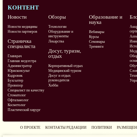
КОНТЕНТ
Новости
Обзоры
Образование и
Бл
наука
Новости медицины
Технологии
Аккр
серт
Новости партнеров
Оборудование и
Вебинары
инструменты
Апте
Курсы
Страничка
Лекарства
Инно
Семинары
специалиста
Ист
Тренинги
Досуг, туризм,
Меди
отдых
Главврач
Обор
осна
Главная медсестра
Администратор
Корпоративный отдых
Обу
Юрисконсульт
Медицинский туризм
Слов
Кадровик
Досуг и отдых
Техн
руководителя
Бухгалтер
Упра
Провизор
Хобби
Специалист по качеству
Стоматолог
Офтальмолог
Косметолог
Пластический хирург
О ПРОЕКТЕ
КОНТАКТЫ РЕДАКЦИИ
ПОЛИТИКИ
РАЗМЕЩЕН