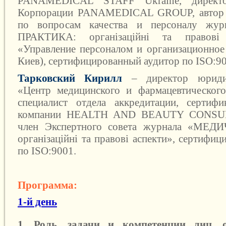
PANAMEDICAL STAFF Ukraine, директо
Корпорации PANAMEDICAL GROUP, автор 
по вопросам качества и персоналу ж
ПРАКТИКА: організаційні та правові
«Управление персоналом и организационно
Киев), сертифицированный аудитор по ISO:90
Тарковский Кирилл
– директор юриди
«Центр медицинского и фармацевтического
специалист отдела аккредитации, сертифи
компании НEALTH AND BEAUTY CONSU
член Экспертного совета журнала «МЕ
організаційні та правові аспекти», сертифи
по ISO:9001.
Программa:
1-й день
1. Роль, задачи и компетенции лиц, о