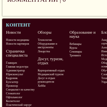
КОНТЕНТ
Новости
Обзоры
Образование и
Бл
наука
Новости медицины
Технологии
Аккр
серт
Новости партнеров
Оборудование и
Вебинары
инструменты
Апте
Курсы
Страничка
Лекарства
Инно
Семинары
специалиста
Ист
Тренинги
Досуг, туризм,
Меди
отдых
Главврач
Обор
осна
Главная медсестра
Администратор
Корпоративный отдых
Обу
Юрисконсульт
Медицинский туризм
Слов
Кадровик
Досуг и отдых
Техн
руководителя
Бухгалтер
Упра
Провизор
Хобби
Специалист по качеству
Стоматолог
Офтальмолог
Косметолог
Пластический хирург