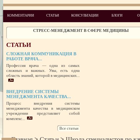
КОММЕНТАРИИ
СТАТЬИ
КОНСУЛЬТАЦИИ
БЛОГИ
О
ЧЕГО ХОТЯТ ПАЦИЕНТЫ КАТЕГОРИИ VIP
СТРЕСС-МЕНЕДЖМЕНТ В СФЕРЕ МЕДИЦИНЫ
ЗАЩИТА РЕПУТАЦИИ В СЕТИ ИНТЕРНЕТ: SERM, ИЛИ КАК БОРО
НЕДОБРОСОВЕСТНЫМИ КОНКУРЕНТАМИ
СТАТЬИ
ПРАВОВОЙ СТАТУС ПРЕДСТАВИТЕЛЯ ПАЦИЕНТА В УКРАИНЕ 
РУБЕЖОМ
РОЛЬ МЕДИЦИНСКОЙ ДОКУМЕНТАЦИИ КАК ДОКАЗАТЕЛЬСТ
СЛОЖНАЯ КОММУНИКАЦИЯ В
ГРАЖДАНСКОМ И УГОЛОВНОМ СУДОПРОИЗВОДСТВЕ
РАБОТЕ ВРАЧА...
Профессия врача — одна из самых
ПОТРЕБИТЕЛЬСКИЙ ЭКСТРЕМИЗМ
сложных и важных. Увы, есть одна
область знаний, которой в медицинских...
ПЕРЕГОРЕЛО, или ЧЕМ ГРОЗИТ ЭМОЦИОНАЛЬНОЕ ВЫГОРА
ПЕРСОНАЛА
НЕФОРМАЛЬНЫЙ ЛИДЕР — ПОМОЩНИК ИЛИ ВРАГ?
ВНЕДРЕНИЕ СИСТЕМЫ
УСПЕШНЫЙ ДЕБЮТ «ШКОЛЫ АДМИНИСТРАТОРОВ МЕДИЦИН
МЕНЕДЖМЕНТА КАЧЕСТВА...
ЦЕНТРА»
Процесс внедрения системы
ЦЕЛЕПОЛАГАНИЕ, или КАК ПРАВИЛЬНО СТАВИТЬ ЦЕЛИ И ДОС
менеджмента качества в медицинском
ИХ
учреждении представляет собой
комплекс...
Все статьи
Главная
>
Статьи
>
Школа специалистов по ка