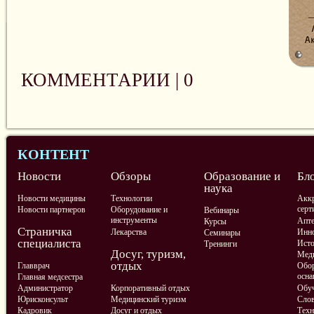
КОММЕНТАРИИ |
0
КОНТЕНТ
Новости
Обзоры
Образование и
Бл
наука
Новости медицины
Технологии
Аккр
серт
Новости партнеров
Оборудование и
Вебинары
инструменты
Апте
Курсы
Страничка
Лекарства
Инно
Семинары
специалиста
Ист
Тренинги
Досуг, туризм,
Меди
отдых
Главврач
Обор
осна
Главная медсестра
Администратор
Корпоративный отдых
Обу
Юрисконсульт
Медицинский туризм
Слов
Кадровик
Досуг и отдых
Техн