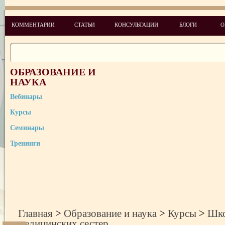
Школа специалистов по качеству медицинского обслуживания
КОММЕНТАРИИ
СТАТЬИ
КОНСУЛЬТАЦИИ
БЛОГИ
О
Школа главных медицинских сестер
Школа руководителей медицинских учреждений
ОБРАЗОВАНИЕ И
Школа администраторов медицинских (оздоровительных) учрежде
НАУКА
Школа юрисконсультов медицинских учреждений
Вебинары
Курсы
Семинары
Тренинги
Главная
>
Образование и наука
>
Курсы
>
Шко
медицинских сестер