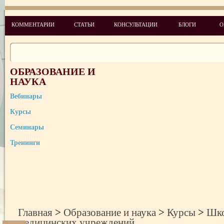
Школа специалистов по качеству медицинского обслуживания
КОММЕНТАРИИ
СТАТЬИ
КОНСУЛЬТАЦИИ
БЛОГИ
О
Школа главных медицинских сестер
Школа руководителей медицинских учреждений
ОБРАЗОВАНИЕ И
Школа администраторов медицинских (оздоровительных) учрежде
НАУКА
Школа юрисконсультов медицинских учреждений
Вебинары
Курсы
Семинары
Тренинги
Главная
>
Образование и наука
>
Курсы
>
Шко
медицинских учреждений