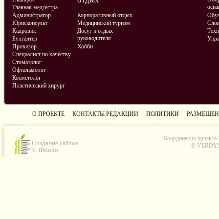
осна
Главная медсестра
Администратор
Корпоративный отдых
Обу
Юрисконсульт
Медицинский туризм
Слов
Кадровик
Досуг и отдых
Техн
руководителя
Бухгалтер
Упра
Провизор
Хобби
Специалист по качеству
Стоматолог
Офтальмолог
Косметолог
Пластический хирург
О ПРОЕКТЕ
КОНТАКТЫ РЕДАКЦИИ
ПОЛИТИКИ
РАЗМЕЩЕН
Координация проекта
Создание сайтов
© VERDYS C
© Яbloko