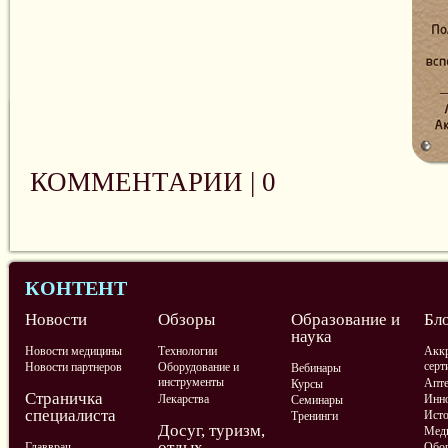
КОММЕНТАРИИ |
0
КОНТЕНТ
Новости
Обзоры
Образование и
Бл
наука
Новости медицины
Технологии
Аккр
серт
Новости партнеров
Оборудование и
Вебинары
инструменты
Апте
Курсы
Страничка
Лекарства
Инно
Семинары
специалиста
Ист
Тренинги
Досуг, туризм,
Меди
отдых
Главврач
Обор