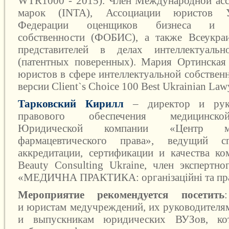
WTR1000 - 2015). Член Международной асс
марок (INTA), Ассоциации юристов 
Федерации оценщиков бизнеса и ин
собственности (ФОБИС), а также Всеукраи
представителей в делах интеллектуальн
(патентных поверенных). Мария Ортинская
юристов в сфере интеллектуальной собствен
версии Client`s Choice 100 Best Ukrainian Lawy
Тарковский Кирилл
– директор и
ру
правового обеспечения медицинско
Юридической компании «Центр м
фармацевтического права», ведущий сп
аккредитации, сертификации и качества ко
Beauty Consulting Ukraine, член экспертно
«МЕДИЧНА ПРАКТИКА: організаційні та прав
Мероприятие рекомендуется посетить
и
юристам медучреждений, их
руководителя
и выпускникам юридических ВУЗов, ко