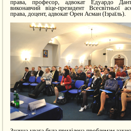
права, професор, адвокат Едуардо Дант
виконавчий віце-президент Всесвітньої ас
права, доцент, адвокат Орен Асман (Ізраїль).
Значна увага була приділена проблемам захист