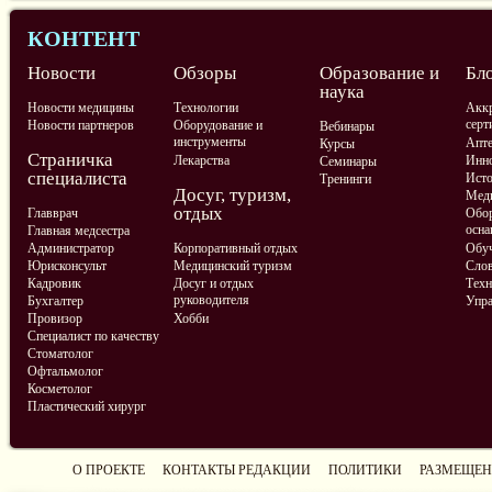
КОНТЕНТ
Новости
Обзоры
Образование и
Бл
наука
Новости медицины
Технологии
Аккр
серт
Новости партнеров
Оборудование и
Вебинары
инструменты
Апте
Курсы
Страничка
Лекарства
Инно
Семинары
специалиста
Ист
Тренинги
Досуг, туризм,
Меди
отдых
Главврач
Обор
осна
Главная медсестра
Администратор
Корпоративный отдых
Обу
Юрисконсульт
Медицинский туризм
Слов
Кадровик
Досуг и отдых
Техн
руководителя
Бухгалтер
Упра
Провизор
Хобби
Специалист по качеству
Стоматолог
Офтальмолог
Косметолог
Пластический хирург
О ПРОЕКТЕ
КОНТАКТЫ РЕДАКЦИИ
ПОЛИТИКИ
РАЗМЕЩЕН