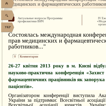
медицинских и фармацевтических работников.
Актуальные вопросы Программы
IV Еж
профилактики ВИЧ
«Меди
орган
УКР
Состоялась международная конфере
прав медицинских и фармацевтичес
работников..."
0
Комментарии
26-27 квітня 2013 року в м. Києві відб
науково-практична конференція «Захист
фармацевтичних працівників як запорука 
пацієнтів».
Організатором конференції виступила Ака
України за підтримки: Всесвітньої асоціаці
Всесвітньої асоціації юристів, Українс