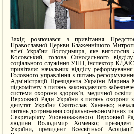
Захід розпочався з привітання Предстоя
Православної Церкви Блаженнішого Митропо
всієї України Володимира, яке виголосив 
Косовський, голова Синодального відділу
соціального служіння УПЦ, інспектор КДАіС
привітали: начальник відділу реформування
Головного управління з питань реформуванн
Адміністрації Президента України Марина 
підкомітету з питань законодавчого забезпе
системи охорони здоров’я, медичної освіти
Верховної Ради України з питань охорони з
депутат України Святослав Ханенко; начал
питань дотримання соціально-економічних та
Секретаріату Уповноваженого Верховної Ра
людини Володимир Хоменко; президент
України, президент Всесвітньої Асоціаці