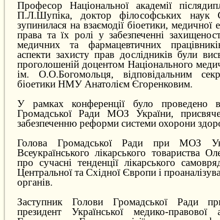
Професор Національної академії післядип
П.Л.Шупіка, доктор філософських наук С
зупинилася на взаємодії біоетики, медичної 
права та їх ролі у забезпеченні захищеност
медичних та фармацевтичних працівникі
аспекти захисту прав дослідників були висв
проголошеній доцентом Національного медич
ім. О.О.Богомольця, відповідальним секр
біоетики НМУ Анатолієм Єгоренковим.
У рамках конференції було проведено ві
Громадської Ради МОЗ України, присвяче
забезпеченню реформи системи охорони здоро
Голова Громадської Ради при МОЗ Укр
Всеукраїнського лікарського товариства Ол
про сучасні тенденції лікарського самовря
Центральної та Східної Європи і проаналізув
органів.
Заступник Голови Громадської Ради п
президент Української медико-правової а