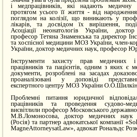
і медпрацівників, які надають медичну
протягом усього її життя - від народження
поглядом на колізії, що виникають у профе
лікарів, та досвідом їх вирішення, поді
Асоціації неонатологів України, докто
професор Тетяна Знаменська та директор Інс
та хоспісної медицини МОЗ України, член-
України, доктор медичних наук, професор Юр
Інструменти захисту прав медичних і
працівників та пацієнтів, одним з яких є м
документи, розроблені на засадах доказов
проаналізовані у доповіді представ
експертного центру МОЗ України О.О.Шилкін
Проблемні питання юридичної відповіда
працівників та проведення судово-мед
висвітлили професор Московського державног
М.В.Ломоносова, доктор медичних наук 
(Росія) та партнер адвокатської компанії «S
MagneAttorneysatLaw», адвокат Рональдс Розк