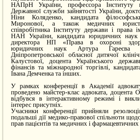
НАПрН України, профессора Інституту п
Державної служби зайнятості України, докт
Ніни Коляденко, кандидата філософсь
Миронової, а також медичних юрист
співробітника Інституту держави і права і
НАН України, кандидата юридичних наук 
директора НП «Права в охороні здоро
юридичних наук Артура Гареєва (
Дніпропетровської обласної дитячої клініч
Калустової, доцента Українського держав
фінансів та міжнародної торгівлі, кандида
Івана Демченка та інших.
У рамках конференції в Академії адвокат
проведено майстер-клас адвоката, доцента 
відбувся в інтерактивному режимі і викл
інтерес присутніх.
Учасники конференції прийняли резолюці
подальші дії медико-правової спільноти щод
прав пацієнтів та медичних і фармацевтичних 