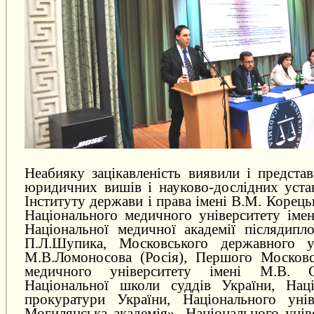
Неабияку зацікавленість виявили і предста
юридичних вишів і науково-дослідних устан
Інституту держави і права імені В.М. Корец
Національного медичного університету імен
Національної медичної академії післядипло
П.Л.Шупика, Московського державного ун
М.В.Ломоносова (Росія), Першого Московс
медичного університету імені М.В. Сє
Національної школи суддів України, Наці
прокуратури України, Національного унів
Могилянська академія», Національного унів