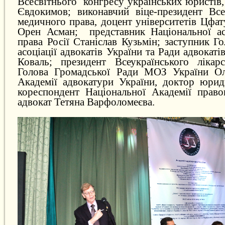
Всесвітнього конгресу українських юристів
Євдокимов; виконавчий віце-президент Всес
медичного права, доцент університетів Цфат
Орен Асман; представник Національної ас
права Росії Станіслав Кузьмін; заступник Г
асоціації адвокатів України та Ради адвокат
Коваль; президент Всеукраїнського лікарс
Голова Громадської Ради МОЗ України Ол
Академії адвокатури України, доктор юрид
кореспондент Національної Академії право
адвокат Тетяна Варфоломеєва.