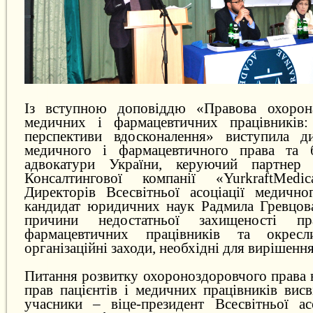
Із вступною доповіддю «Правова охорон
медичних і фармацевтичних працівників:
перспективи вдосконалення» виступила ди
медичного і фармацевтичного права та б
адвокатури України, керуючий партнер 
Консалтингової компанії «YurkraftMed
Директорів Всесвітньої асоціації медичног
кандидат юридичних наук Радмила Гревцова
причини недостатньої захищеності п
фармацевтичних працівників та окрес
організаційні заходи, необхідні для вирішенн
Питання розвитку охороноздоровчого права в
прав пацієнтів і медичних працівників висв
учасники – віце-президент Всесвітньої ас