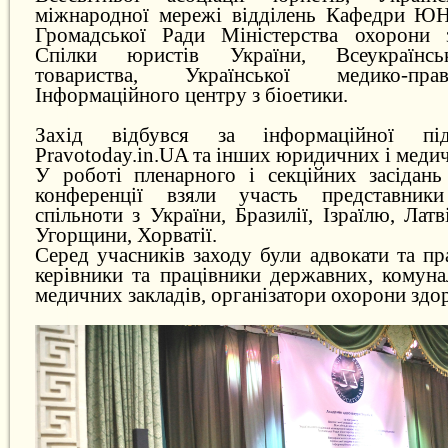
міжнародної мережі відділень Кафедри ЮН
Громадської Ради Міністерства охорони з
Спілки юристів України, Всеукраїнськ
товариства, Української медико-прав
Інформаційного центру з біоетики.
Захід відбувся за інформаційної пі
Pravotoday.in.UA та інших юридичних і меди
У роботі пленарного і секційних засідань
конференції взяли участь представники
спільноти з України, Бразилії, Ізраїлю, Латв
Угорщини, Хорватії.
Серед учасників заходу були адвокати та п
керівники та працівники державних, комуна
медичних закладів, організатори охорони здо