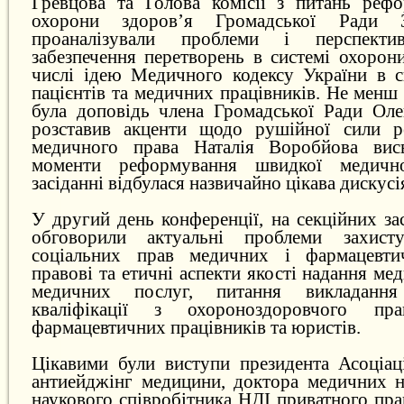
Гревцова та Голова комісії з питань реф
охорони здоров’я Громадської Ради 
проаналізували проблеми і перспектив
забезпечення перетворень в системі охорон
числі ідею Медичного кодексу України в св
пацієнтів та медичних працівників. Не менш
була доповідь члена Громадської Ради Оле
розставив акценти щодо рушійної сили р
медичного права Наталія Воробйова висв
моменти реформування швидкої медичн
засіданні відбулася назвичайно цікава дискусі
У другий день конференції, на секційних за
обговорили актуальні проблеми захист
соціальних прав медичних і фармацевтич
правові та етичні аспекти якості надання ме
медичних послуг, питання викладанн
кваліфікації з охороноздоровчого п
фармацевтичних працівників та юристів.
Цікавими були виступи президента Асоціаці
антиейджінг медицини, доктора медичних н
наукового співробітника НДІ приватного пра