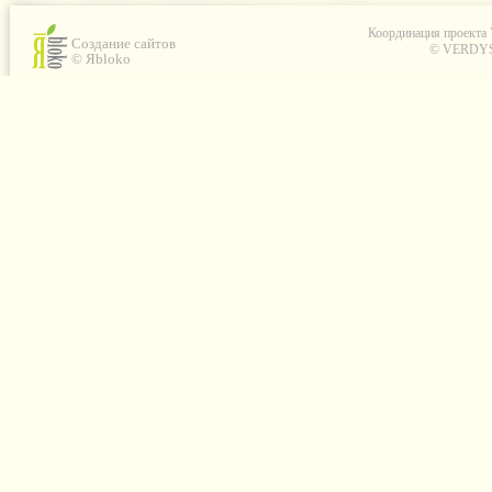
Координация проекта
Создание сайтов
© VERDYS C
© Яbloko