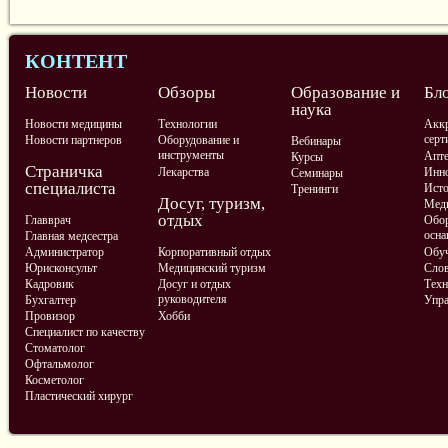
КОНТЕНТ
Новости
Обзоры
Образование и
Бл
наука
Новости медицины
Технологии
Аккр
серт
Новости партнеров
Оборудование и
Вебинары
инструменты
Апте
Курсы
Страничка
Лекарства
Инно
Семинары
специалиста
Ист
Тренинги
Досуг, туризм,
Меди
отдых
Главврач
Обор
осна
Главная медсестра
Администратор
Корпоративный отдых
Обу
Юрисконсульт
Медицинский туризм
Слов
Кадровик
Досуг и отдых
Техн
руководителя
Бухгалтер
Упра
Провизор
Хобби
Специалист по качеству
Стоматолог
Офтальмолог
Косметолог
Пластический хирург