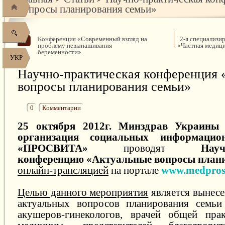
вопросы планирования семьи»
Конференция «Современный взгляд на
2-я специализи
проблему невынашивания
«Частная медици
беременности»
УКР
Научно-практическая конференция 
вопросы планирования семьи»
0
Комментарии
25 октября 2012г. Минздрав Украины
организация социальных информацио
«ПРОСВИТА»
проводят
Науч
конференцию «Актуальные вопросы плани
онлайн-трансляцией
на портале
www.medpros
Целью данного мероприятия
является вынесе
актуальных вопросов планирования семьи
акушеров-гинекологов, врачей общей пра