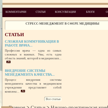
КОММЕНТАРИИ
СТАТЬИ
КОНСУЛЬТАЦИИ
БЛОГИ
О
ЧЕГО ХОТЯТ ПАЦИЕНТЫ КАТЕГОРИИ VIP
СТРЕСС-МЕНЕДЖМЕНТ В СФЕРЕ МЕДИЦИНЫ
ЗАЩИТА РЕПУТАЦИИ В СЕТИ ИНТЕРНЕТ: SERM, ИЛИ КАК БОРО
НЕДОБРОСОВЕСТНЫМИ КОНКУРЕНТАМИ
ПРАВОВОЙ СТАТУС ПРЕДСТАВИТЕЛЯ ПАЦИЕНТА В УКРАИНЕ 
СТАТЬИ
РУБЕЖОМ
РОЛЬ МЕДИЦИНСКОЙ ДОКУМЕНТАЦИИ КАК ДОКАЗАТЕЛЬСТ
СЛОЖНАЯ КОММУНИКАЦИЯ В
ГРАЖДАНСКОМ И УГОЛОВНОМ СУДОПРОИЗВОДСТВЕ
РАБОТЕ ВРАЧА...
Профессия врача — одна из самых
ПОТРЕБИТЕЛЬСКИЙ ЭКСТРЕМИЗМ
сложных и важных. Увы, есть одна
область знаний, которой в медицинских...
ПЕРЕГОРЕЛО, или ЧЕМ ГРОЗИТ ЭМОЦИОНАЛЬНОЕ ВЫГОРА
ПЕРСОНАЛА
НЕФОРМАЛЬНЫЙ ЛИДЕР — ПОМОЩНИК ИЛИ ВРАГ?
ВНЕДРЕНИЕ СИСТЕМЫ
УСПЕШНЫЙ ДЕБЮТ «ШКОЛЫ АДМИНИСТРАТОРОВ МЕДИЦИН
МЕНЕДЖМЕНТА КАЧЕСТВА...
ЦЕНТРА»
Процесс внедрения системы
ЦЕЛЕПОЛАГАНИЕ, или КАК ПРАВИЛЬНО СТАВИТЬ ЦЕЛИ И ДОС
менеджмента качества в медицинском
ИХ
учреждении представляет собой
комплекс...
Все статьи
Главная
>
Статьи
>
Научно-практическая кон