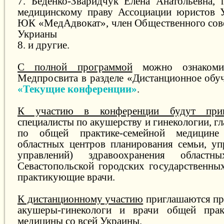
7. Беденко-Зваридчук Елена Анатольевна, 
медицинскому праву Ассоциации юристов У
ЮК «МедАдвокат», член Общественного сов
Укрианы
8. и другие.
С полной программой
можно ознакомит
Медпросвита в разделе «Дистанционное обуч
«Текущие конференции»
.
К участию в конференции будут прив
специалисты по акушерству и гинекологии, г
по общей практике-семейной медицине
областных центров планирования семьи, уп
управлений) здравоохранения област
Севастопольской городских государственны
практикующие врачи.
К дистанционному участию
приглашаются пр
акушеры-гинекологи и врачи общей пра
медицины со всей Украины.