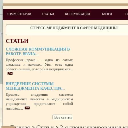
КОММЕНТАРИИ
СТАТЬИ
КОНСУЛЬТАЦИИ
БЛОГИ
О
ЧЕГО ХОТЯТ ПАЦИЕНТЫ КАТЕГОРИИ VIP
СТРЕСС-МЕНЕДЖМЕНТ В СФЕРЕ МЕДИЦИНЫ
ЗАЩИТА РЕПУТАЦИИ В СЕТИ ИНТЕРНЕТ: SERM, ИЛИ КАК БОРО
НЕДОБРОСОВЕСТНЫМИ КОНКУРЕНТАМИ
СТАТЬИ
ПРАВОВОЙ СТАТУС ПРЕДСТАВИТЕЛЯ ПАЦИЕНТА В УКРАИНЕ 
РУБЕЖОМ
РОЛЬ МЕДИЦИНСКОЙ ДОКУМЕНТАЦИИ КАК ДОКАЗАТЕЛЬСТ
СЛОЖНАЯ КОММУНИКАЦИЯ В
ГРАЖДАНСКОМ И УГОЛОВНОМ СУДОПРОИЗВОДСТВЕ
РАБОТЕ ВРАЧА...
Профессия врача — одна из самых
сложных и важных. Увы, есть одна
ПОТРЕБИТЕЛЬСКИЙ ЭКСТРЕМИЗМ
область знаний, которой в медицинских...
ПЕРЕГОРЕЛО, или ЧЕМ ГРОЗИТ ЭМОЦИОНАЛЬНОЕ ВЫГОРА
ПЕРСОНАЛА
НЕФОРМАЛЬНЫЙ ЛИДЕР — ПОМОЩНИК ИЛИ ВРАГ?
ВНЕДРЕНИЕ СИСТЕМЫ
МЕНЕДЖМЕНТА КАЧЕСТВА...
УСПЕШНЫЙ ДЕБЮТ «ШКОЛЫ АДМИНИСТРАТОРОВ МЕДИЦИН
ЦЕНТРА»
Процесс внедрения системы
ЦЕЛЕПОЛАГАНИЕ, или КАК ПРАВИЛЬНО СТАВИТЬ ЦЕЛИ И ДОС
менеджмента качества в медицинском
ИХ
учреждении представляет собой
комплекс...
Все статьи
Главная
>
Статьи
>
2-я специализированная к