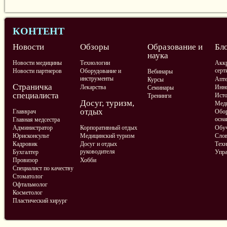
КОНТЕНТ
Новости
Обзоры
Образование и
Бл
наука
Новости медицины
Технологии
Аккр
серт
Новости партнеров
Оборудование и
Вебинары
инструменты
Апте
Курсы
Страничка
Лекарства
Инно
Семинары
специалиста
Ист
Тренинги
Досуг, туризм,
Меди
отдых
Главврач
Обор
осна
Главная медсестра
Администратор
Корпоративный отдых
Обу
Юрисконсульт
Медицинский туризм
Слов
Кадровик
Досуг и отдых
Техн
руководителя
Бухгалтер
Упра
Провизор
Хобби
Специалист по качеству
Стоматолог
Офтальмолог
Косметолог
Пластический хирург