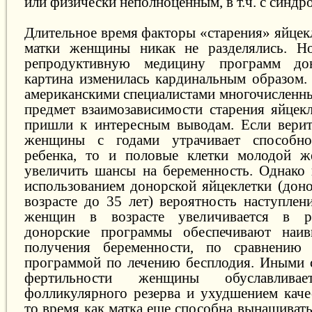
или физически неполноценным, в т.ч. с синдр
Длительное время факторы «старения» яйцек
матки женщины никак не разделялись. Н
репродуктивную медицину программ дон
картина изменилась кардинальным образом.
американскими специалистами многочисленны
предмет взаимозависимости старения яйцекл
пришли к интересным выводам. Если верит
женщины с годами утрачивает способно
ребенка, то и половые клетки молодой 
увеличить шансы на беременность. Однако 
использованием донорской яйцеклетки (до
возрасте до 35 лет) вероятность наступлен
женщин в возрасте увеличивается в ра
донорские программы обеспечивают наив
получения беременности, по сравнению
программой по лечению бесплодия. Иными 
фертильности женщины обуславливае
фолликулярного резерва и ухудшением качес
то время как матка еще способна вынашивать