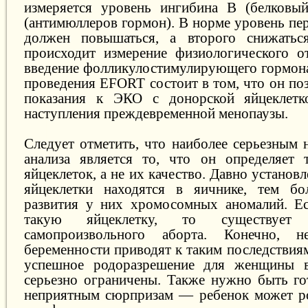
измеряется уровень ингибина В (белков
(антимюллеров гормон). В норме уровень пер
должен повышаться, а второго снижатьс
происходит измерение физиологического о
введение фолликулостимулирующего гормон
проведения EFORT состоит в том, что он по
показания к ЭКО с донорской яйцеклетк
наступления преждевременной менопаузы.
Следует отметить, что наиболее серьезным 
анализа является то, что он определяет 
яйцеклеток, а не их качество. Давно устано
яйцеклетки находятся в яичнике, тем бо
развития у них хромосомных аномалий. Ес
такую яйцеклетку, то существует
самопроизвольного аборта. Конечно, 
беременности приводят к таким последствия
успешное родоразрешение для женщины в
серьезно ограничены. Также нужно быть г
неприятным сюрпризам — ребенок может ро