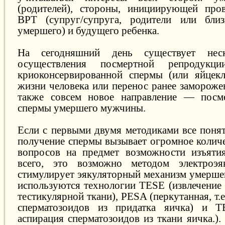
(родителей), стороны, инициирующей пров
ВРТ (супруг/супруга, родители или близ
умершего) и будущего ребенка.
На сегодняшний день существует неск
осуществления посмертной репродукции
криоконсервированной спермы (или яйцекл
жизни человека или перенос ранее замороже
также совсем новое направление — посме
спермы умершего мужчины.
Если с первыми двумя методиками все понят
получение спермы вызывает огромное колич
вопросов на предмет возможности изъяти
всего, это возможно методом электроэя
стимулирует эякуляторный механизм умерше
используются технологии TESE (извлечение 
тестикулярной ткани), PESA (перкутанная, т.е
сперматозоидов из придатка яичка) и Т
аспирация сперматозоидов из ткани яичка.)