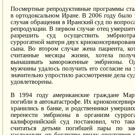
Посмертные репродуктивные программы ста
в ортодоксальном Иране. В 2006 году было 
случая обращения в Иранский суд по вопрос
репродукции. В первом случае отец умерше
разрешить суд осуществить эмбриотр
суррогатной матери двух криоконсервирован
сына. Во втором случае жена пациента, ко
считанные месяцы жизни, хотела получ
вынашивать замороженные эмбрионы. О
мужчины удалось получить его согласие на 
значительно упростило рассмотрение дела су
удовлетворены.
В 1994 году американские граждане Ма
погибли в автокатастрофе. Их криоконсерви
хранились в банке, и родственники умерши
перенести эмбрионы в организм суррог
калифорнийский суд постановил, что так
считаться детьми погибшей пары по за
наследовать их богатство ввиду отсутствия