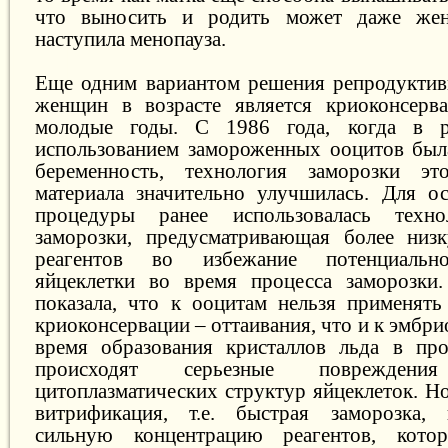
что выносить и родить может даже жен
наступила менопауза.
Еще одним вариантом решения репродуктив
женщин в возрасте является криоконсерва
молодые годы. С 1986 года, когда в р
использованием замороженных ооцитов был
беременность, технология заморозки это
материала значительно улучшилась. Для о
процедуры ранее использовалась техно
заморозки, предусматривающая более низ
реагентов во избежание потенциальн
яйцеклетки во время процесса заморозки.
показала, что к ооцитам нельзя применят
криоконсервации – оттаивания, что и к эмбри
время образования кристаллов льда в про
происходят серьезные поврежде
цитоплазматических структур яйцеклеток. Н
витрификация, т.е. быстрая заморозка, 
сильную концентрацию реагентов, кото