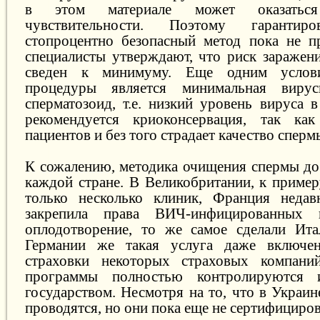
в этом материале может оказатьс
чувствительности. Поэтому гарантир
стопроцентно безопасный метод пока не п
специалисты утверждают, что риск заражен
сведен к минимуму. Еще одним услови
процедуры является минимальная вирус
сперматозоид, т.е. низкий уровень вируса 
рекомендуется криоконсервация, так к
пациентов и без того страдает качество сперм
К сожалению, методика очищения спермы дос
каждой стране. В Великобритании, к пример
только несколько клиник, Франция недавн
закрепила права ВИЧ-инфицированных н
оплодотворение, то же самое сделали Ита
Германии же такая услуга даже включе
страховки некоторых страховых компан
программы полностью контролируются 
государством. Несмотря на то, что в Украи
проводятся, но они пока еще не сертифициро