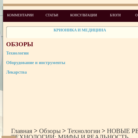
НОВЫЕ РЕПРОДУКТИВНЫЕ ТЕХНОЛОГИИ: МИФЫ И РЕАЛЬН
КОММЕНТАРИИ
СТАТЬИ
КОНСУЛЬТАЦИИ
БЛОГИ
О
КРИОНИКА И МЕДИЦИНА
ДНК-ТЕХНОЛОГИИ ДЛЯ ОПРЕДЕЛЕНИЯ ПОЛА БУДУЩЕГО РЕ
ОБЗОРЫ
Технологии
Оборудование и инструменты
Лекарства
Главная
>
Обзоры
>
Технологии
>
НОВЫЕ Р
ТЕХНОЛОГИИ: МИФЫ И РЕАЛЬНОСТЬ