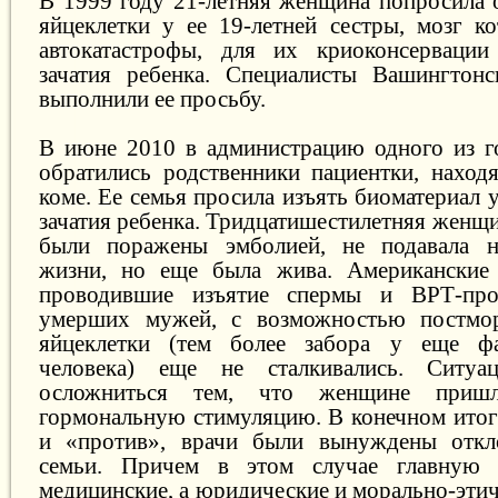
В 1999 году 21-летняя женщина попросила 
яйцеклетки у ее 19-летней сестры, мозг к
автокатастрофы, для их криоконсерваци
зачатия ребенка. Специалисты Вашингтонс
выполнили ее просьбу.
В июне 2010 в администрацию одного из г
обратились родственники пациентки, наход
коме. Ее семья просила изъять биоматериал
зачатия ребенка. Тридцатишестилетняя женщи
были поражены эмболией, не подавала н
жизни, но еще была жива. Американские 
проводившие изъятие спермы и ВРТ-пр
умерших мужей, с возможностью постмор
яйцеклетки (тем более забора у еще ф
человека) еще не сталкивались. Ситуа
осложниться тем, что женщине приш
гормональную стимуляцию. В конечном итоге
и «против», врачи были вынуждены откл
семьи. Причем в этом случае главную 
медицинские, а юридические и морально-эти