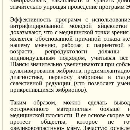
замораживать, накапливать и хранить доно
значительно упрощая проведение программ 
Эффективность программ с использовани
витрифицированной молодой яйцеклетк
доказывают, что с медицинской точки зрения
является обоснованной причиной отказа ж
нашему мнению, работая с пациенткой н
возраста, репродуктологи должны ру
индивидуальным подходом, учитывая вс
Шансы значительно увеличиваются при собл
культивирования эмбриона, предимплантацио
диагностике, переносу эмбриона в стад
селективной редукции (что позволяет уме
прикрепившихся эмбрионов).
Таким образом, можно сделать вывод
«отсроченного материнства» больше 
медицинской плоскости. В ее основе скорее 
протест общества, которое не го
«великовозрастную» маму. Зачастую осужд