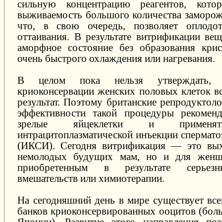
сильную концентрацию реагентов, кото
выживаемость большого количества заморож
что, в свою очередь, позволяет оплодо
оттаивания. В результате витрификации вещ
аморфное состояние без образования крис
очень быстрого охлаждения или нагревания.
В целом пока нельзя утверждать, 
криоконсервации женских половых клеток вс
результат. Поэтому британские репродуктол
эффективности такой процедуры рекоменд
зрелые яйцеклетки и применят
интрацитоплазматической инъекции спермато
(ИКСИ). Сегодня витрификация — это вых
немолодых будущих мам, но и для женщ
приобретенным в результате серьезн
вмешательств или химиотерапии.
На сегодняшний день в мире существует все
банков криоконсервированных ооцитов (бо
Японии). Развитие этого направления по