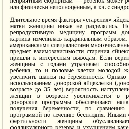
неприятным сюрпризам — ребенок может ро
или физически неполноценным, в т.ч. с синдр
Длительное время факторы «старения» яйцек
матки женщины никак не разделялись. Н
репродуктивную медицину программ дон
картина изменилась кардинальным образом.
американскими специалистами многочисленны
предмет взаимозависимости старения яйцекл
пришли к интересным выводам. Если верит
женщины с годами утрачивает способно
ребенка, то и половые клетки молодой 
увеличить шансы на беременность. Однако 
использованием донорской яйцеклетки (до
возрасте до 35 лет) вероятность наступлен
женщин в возрасте увеличивается в ра
донорские программы обеспечивают наив
получения беременности, по сравнению
программой по лечению бесплодия. Иными 
фертильности женщины обуславливае
фолликулярного резерва и ухудшением качес