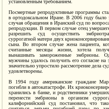
установленным требованием.
Посмертные репродуктивные программы ста
в ортодоксальном Иране. В 2006 году было 
случая обращения в Иранский суд по вопрос
репродукции. В первом случае отец умерше
разрешить суд осуществить эмбриотр
суррогатной матери двух криоконсервирован
сына. Во втором случае жена пациента, ко
считанные месяцы жизни, хотела получ
вынашивать замороженные эмбрионы. О
мужчины удалось получить его согласие на 
значительно упростило рассмотрение дела су
удовлетворены.
В 1994 году американские граждане Ма
погибли в автокатастрофе. Их криоконсерви
хранились в банке, и родственники умерши
перенести эмбрионы в организм суррог
калифорнийский суд постановил, что так
считаться детьми погибшей пары по за