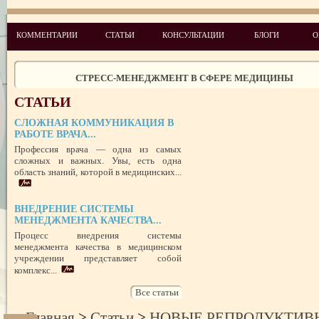
УСПЕШНЫЙ ДЕБЮТ «ШКОЛЫ АДМИНИСТРАТОРОВ МЕДИЦИН
ЦЕНТРА»
ЦЕЛЕПОЛАГАНИЕ, или КАК ПРАВИЛЬНО СТАВИТЬ ЦЕЛИ И ДОС
КОММЕНТАРИИ
СТАТЬИ
КОНСУЛЬТАЦИИ
БЛОГИ
О
ИХ
ЧЕГО ХОТЯТ ПАЦИЕНТЫ КАТЕГОРИИ VIP
СТРЕСС-МЕНЕДЖМЕНТ В СФЕРЕ МЕДИЦИНЫ
ЗАЩИТА РЕПУТАЦИИ В СЕТИ ИНТЕРНЕТ: SERM, ИЛИ КАК БОРО
НЕДОБРОСОВЕСТНЫМИ КОНКУРЕНТАМИ
СТАТЬИ
ПРАВОВОЙ СТАТУС ПРЕДСТАВИТЕЛЯ ПАЦИЕНТА В УКРАИНЕ 
РУБЕЖОМ
СЛОЖНАЯ КОММУНИКАЦИЯ В
РОЛЬ МЕДИЦИНСКОЙ ДОКУМЕНТАЦИИ КАК ДОКАЗАТЕЛЬСТ
РАБОТЕ ВРАЧА...
ГРАЖДАНСКОМ И УГОЛОВНОМ СУДОПРОИЗВОДСТВЕ
Профессия врача — одна из самых
сложных и важных. Увы, есть одна
область знаний, которой в медицинских...
ВНЕДРЕНИЕ СИСТЕМЫ
МЕНЕДЖМЕНТА КАЧЕСТВА...
Процесс внедрения системы
менеджмента качества в медицинском
учреждении представляет собой
комплекс...
Все статьи
Главная
>
Статьи
>
НОВЫЕ РЕПРОДУКТИВ