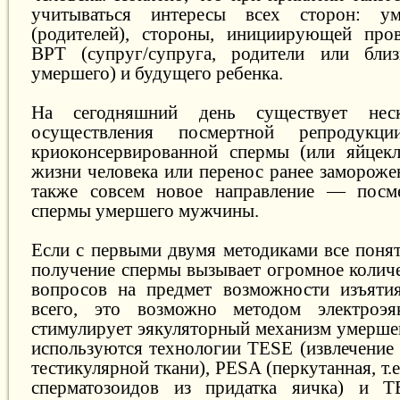
учитываться интересы всех сторон: ум
(родителей), стороны, инициирующей пров
ВРТ (супруг/супруга, родители или близ
умершего) и будущего ребенка.
На сегодняшний день существует неск
осуществления посмертной репродукции
криоконсервированной спермы (или яйцекл
жизни человека или перенос ранее замороже
также совсем новое направление — посме
спермы умершего мужчины.
Если с первыми двумя методиками все понят
получение спермы вызывает огромное колич
вопросов на предмет возможности изъяти
всего, это возможно методом электроэя
стимулирует эякуляторный механизм умерше
используются технологии TESE (извлечение 
тестикулярной ткани), PESA (перкутанная, т.е
сперматозоидов из придатка яичка) и Т