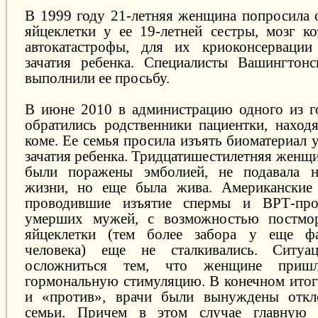
В 1999 году 21-летняя женщина попросила 
яйцеклетки у ее 19-летней сестры, мозг к
автокатастрофы, для их криоконсерваци
зачатия ребенка. Специалисты Вашингтонс
выполнили ее просьбу.
В июне 2010 в администрацию одного из г
обратились родственники пациентки, наход
коме. Ее семья просила изъять биоматериал
зачатия ребенка. Тридцатишестилетняя женщи
были поражены эмболией, не подавала н
жизни, но еще была жива. Американские 
проводившие изъятие спермы и ВРТ-пр
умерших мужей, с возможностью постмор
яйцеклетки (тем более забора у еще ф
человека) еще не сталкивались. Ситуа
осложниться тем, что женщине приш
гормональную стимуляцию. В конечном итоге
и «против», врачи были вынуждены откл
семьи. Причем в этом случае главную 