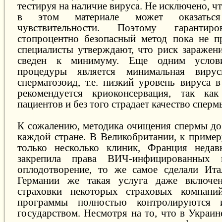
тестируя на наличие вируса. Не исключено, 
в этом материале может оказатьс
чувствительности. Поэтому гарантир
стопроцентно безопасный метод пока не п
специалисты утверждают, что риск заражен
сведен к минимуму. Еще одним услови
процедуры является минимальная вирус
сперматозоид, т.е. низкий уровень вируса 
рекомендуется криоконсервация, так к
пациентов и без того страдает качество сперм
К сожалению, методика очищения спермы дос
каждой стране. В Великобритании, к пример
только несколько клиник, Франция недавн
закрепила права ВИЧ-инфицированных н
оплодотворение, то же самое сделали Ита
Германии же такая услуга даже включе
страховки некоторых страховых компан
программы полностью контролируются 
государством. Несмотря на то, что в Украи