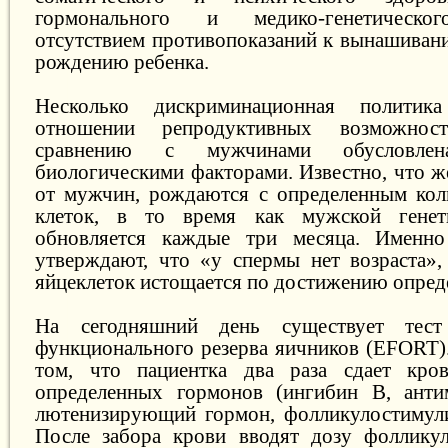
гормонального и медико-генетическог
отсутствием противопоказаний к вынашиван
рождению ребенка.
Несколько дискриминационная полити
отношении репродуктивных возможно
сравнению с мужчинами обусловлен
биологическими факторами. Известно, что ж
от мужчин, рождаются с определенным кол
клеток, в то время как мужской генет
обновляется каждые три месяца. Именн
утверждают, что «у спермы нет возраста»,
яйцеклеток истощается по достижению опреде
На сегодняшний день существует тест
функционального резерва яичников (EFORT).
том, что пациентка два раза сдает кро
определенных гормонов (ингибин В, анти
лютенизирующий гормон, фолликулостимул
После забора крови вводят дозу фоллику