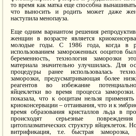
то время как матка еще способна вынашивать
что выносить и родить может даже жен
наступила менопауза.
Еще одним вариантом решения репродуктив
женщин в возрасте является криоконсерва
молодые годы. С 1986 года, когда в р
использованием замороженных ооцитов был
беременность, технология заморозки это
материала значительно улучшилась. Для о
процедуры ранее использовалась техно
заморозки, предусматривающая более низ
реагентов во избежание потенциальн
яйцеклетки во время процесса заморозки.
показала, что к ооцитам нельзя применят
криоконсервации – оттаивания, что и к эмбри
время образования кристаллов льда в про
происходят серьезные поврежде
цитоплазматических структур яйцеклеток. Н
витрификация, т.е. быстрая заморозка, 