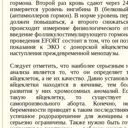
гормона. Второй раз кровь сдают через 24
измеряется уровень ингибина В (белков
(антимюллеров гормон). В норме уровень пер
должен повышаться, а второго снижатьс
происходит измерение физиологического о
введение фолликулостимулирующего гормон
проведения EFORT состоит в том, что он по
показания к ЭКО с донорской яйцеклетк
наступления преждевременной менопаузы.
Следует отметить, что наиболее серьезным 
анализа является то, что он определяет 
яйцеклеток, а не их качество. Давно устано
яйцеклетки находятся в яичнике, тем бо
развития у них хромосомных аномалий. Ес
такую яйцеклетку, то существует
самопроизвольного аборта. Конечно, 
беременности приводят к таким последствия
успешное родоразрешение для женщины в
серьезно ограничены. Также нужно быть г