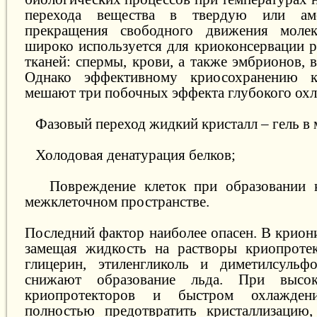
перехода вещества в твердую или а
прекращения свободного движения моле
широко используется для криоконсервации р
тканей: спермы, крови, а также эмбрионов, в
Однако эффективному криосохранению к
мешают три побочных эффекта глубокого ох
Фазовый переход жидкий кристалл – гель в 
Холодовая денатурация белков;
Повреждение клеток при образовании к
межклеточном пространстве.
Последний фактор наиболее опасен. В крион
замещая жидкость на растворы криопротек
глицерин, этиленгликоль и диметилсуль
снижают образование льда. При высок
криопротекторов и быстром охлажде
полностью предотвратить кристаллизацию,