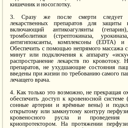
кишечник и носоглотку.
3. Сразу же после смерти следует в
лекарственных препаратов для защиты 
включающий антикоагулянты (гепарин),
тромболитики (стрептокиназа, урокиназа
антигипоксанты, комплексоны (EDTA) и 
Обеспечить с помощью непрямого массажа се
минут или подключения к аппарату «искус
распространение лекарств по кровотоку. 
препаратов, не ухудшающие состояния пац
введены при жизни по требованию самого пац
лечащего врача.
4. Как только это возможно, не прекращая о
обеспечить доступ к кровеносной системе 
сонные артерии и ярёмные вены) и подкл
открытому или замкнутому контуру перфуз
кровеносного русла и проведения 
криопротектором. На протяжении перфузи