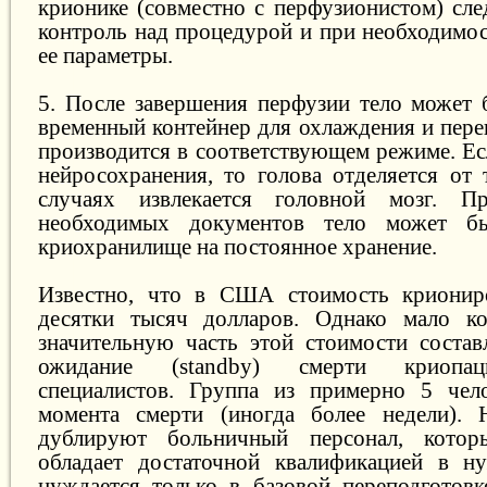
крионике (совместно с перфузионистом) сле
контроль над процедурой и при необходимос
ее параметры.
5. После завершения перфузии тело может
временный контейнер для охлаждения и пере
производится в соответствующем режиме. Ес
нейросохранения, то голова отделяется от 
случаях извлекается головной мозг. П
необходимых документов тело может бы
криохранилище на постоянное хранение.
Известно, что в США стоимость криониро
десятки тысяч долларов. Однако мало ко
значительную часть этой стоимости соста
ожидание (standby) смерти криопац
специалистов. Группа из примерно 5 чел
момента смерти (иногда более недели). 
дублируют больничный персонал, котор
обладает достаточной квалификацией в н
нуждается только в базовой переподготовк