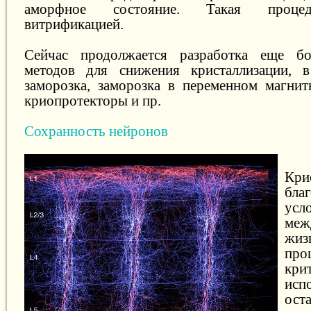
аморфное состояние. Такая процед
витрификацией.
Сейчас продолжается разработка еще б
методов для снижения кристаллизации, в 
заморозка, заморозка в переменном магнит
криопротекторы и пр.
Сохранность нейронов
Кри
бл
ус
меж
жиз
про
кр
исп
ост