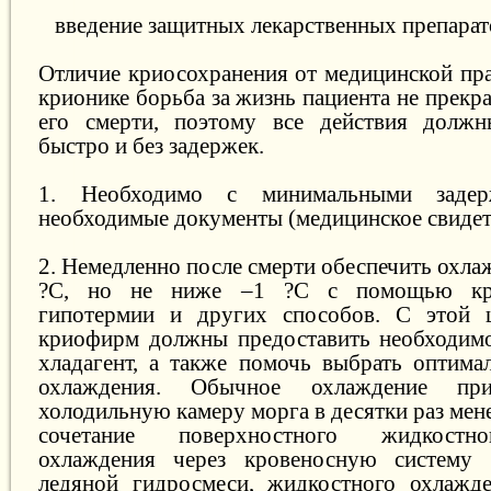
введение защитных лекарственных препарат
Отличие криосохранения от медицинской пра
крионике борьба за жизнь пациента не прекр
его смерти, поэтому все действия должн
быстро и без задержек.
1. Необходимо с минимальными задер
необходимые документы (медицинское свидете
2. Немедленно после смерти обеспечить охла
?С, но не ниже –1 ?С с помощью кра
гипотермии и других способов. С этой 
криофирм должны предоставить необходимо
хладагент, а также помочь выбрать оптим
охлаждения. Обычное охлаждение п
холодильную камеру морга в десятки раз мен
сочетание поверхностного жидкостно
охлаждения через кровеносную систему 
ледяной гидросмеси, жидкостного охлажде