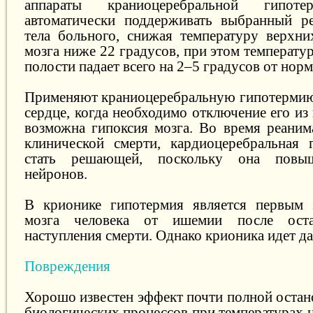
аппараты краниоцеребральной гипоте
автоматически поддерживать выбранный р
тела больного, снижая температуру верхни
мозга ниже 22 градусов, при этом температу
полости падает всего на 2–5 градусов от нор
Применяют краниоцеребральную гипотермию
сердце, когда необходимо отключение его и
возможна гипоксия мозга. Во время реани
клинической смерти, кардиоцеребральная 
стать решающей, поскольку она повыш
нейронов.
В крионике гипотермия является первым
мозга человека от ишемии после ост
наступления смерти. Однако крионика идет д
Повреждения
Хорошо известен эффект почти полной остан
биологических процессов при температурах н