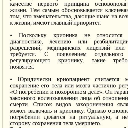
качестве первого принципа основопола
жизни. Тем самым обосновывается ключева
том, что вмешательства, дающие шанс на во
к жизни, имеют главный приоритет.
• Поскольку крионика не относится 
диагностике, лечению или реабилитаци
разрешений, медицинских лицензий или
требуется. С появлением отдельного з
регулирующего крионику, такие требов
появятся.
• Юридически криопациент считается м
сохранение его тела или мозга частично ре
«О погребении и похоронном деле». Он гара
законного волеизъявления лица об отношени
смерти. Список видов захороненения явл
может включать и крионику. Однако основно
погребении делается на ритуальную, а н
сторону сохранения тела умершего.