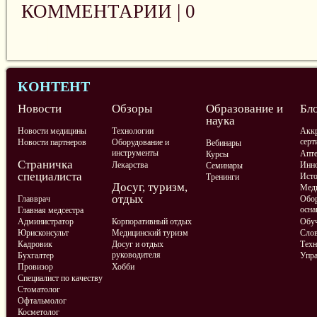
КОММЕНТАРИИ |
0
КОНТЕНТ
Новости
Обзоры
Образование и
Бл
наука
Новости медицины
Технологии
Аккр
серт
Новости партнеров
Оборудование и
Вебинары
инструменты
Апте
Курсы
Страничка
Лекарства
Инно
Семинары
специалиста
Ист
Тренинги
Досуг, туризм,
Меди
отдых
Главврач
Обор
осна
Главная медсестра
Администратор
Корпоративный отдых
Обу
Юрисконсульт
Медицинский туризм
Слов
Кадровик
Досуг и отдых
Техн
руководителя
Бухгалтер
Упра
Провизор
Хобби
Специалист по качеству
Стоматолог
Офтальмолог
Косметолог