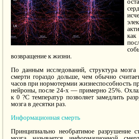
ост
сер
исч
эле
акт
как
пос
со
возвращение к жизни.
По данным исследований, структура мозга 
смерти гораздо дольше, чем обычно считает
часов при нормотермии жизнеспособность пр
нейроны, после 24-х — примерно 25%. Охла
к 0 ?С температур позволяет замедлить раз
мозга в десятки раз.
Информационная смерть
Принципиально необратимое разрушение ст
мозга называется информационной смер