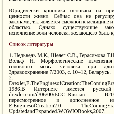
Юридически крионика основана на прин
ценности жизни. Сейчас она не регулир
законами, т.к. является смежной к медицине 
областью. Однако существующие зако
исполнение воли человека, желающего быть 
Список литературы
1. Недьведь М.К., Шелег С.В., Герасимова Т.
Вольф Н. Морфологические изменения
головного мозга человека при длите
Здравоохранение 7/2003, с. 10–12, Беларусь.
2.
Drexler,E.TheEnginesofCreation:TheComingEr
1986.В Интернете имеется русский пе
drexler.com/d/06/00/EOC_Russian.
пересмотренное и дополненное изд
E.EnginesofCreation2.0: TheComingErao
UpdatedandExpanded.WOWIOBooks,2007.