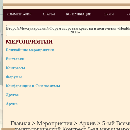
5-ый Всемирный стоматологический Конгресс 5-ая международн
специализированная выставка
Новые медицинские и оздоровительные технологии на InterCHARM-У
КОММЕНТАРИИ
СТАТЬИ
КОНСУЛЬТАЦИИ
БЛОГИ
О
2011
Международная выставка оптики и очков OPTI MUENCHEN 201
Второй Международный Форум здоровья красоты и долголетия «Health
2011»
Національний Університет “Києво-Могилянська Академія”
МЕРОПРИЯТИЯ
ІІІ Международный Форум здоровья, красоты и долголетия «HealthyNa
Украина »
Ближайшие мероприятия
Четвертый Всемирный стоматологический Конгресс Четвертая междун
специализированная выставка
Выставки
Конгрессы
Форумы
Конференции и Симпозиумы
Другое
Архив
Главная
>
Мероприятия
>
Архив
>
5-ый Все
стоматологический Конгресс 5-ая междунаро