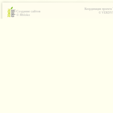
Координация проекта
Создание сайтов
© VERDYS C
© Яbloko