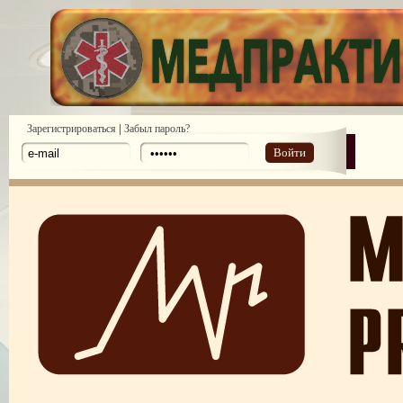
|
Зарегистрироваться
Забыл пароль?
Войти
18-й Всемирный Конгресс по медицинскому праву
ІІ Международная конференция главных врачей Украины
II Международная конференция «Здравоохранение за рубежом и меди
туризм»