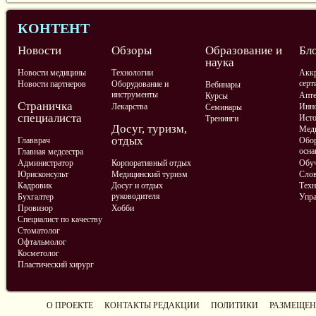
КОНТЕНТ
Новости
Обзоры
Образование и
Бл
наука
Новости медицины
Технологии
Аккр
серт
Новости партнеров
Оборудование и
Вебинары
инструменты
Апте
Курсы
Страничка
Лекарства
Инно
Семинары
специалиста
Ист
Тренинги
Досуг, туризм,
Меди
отдых
Главврач
Обор
осна
Главная медсестра
Администратор
Корпоративный отдых
Обу
Юрисконсульт
Медицинский туризм
Слов
Кадровик
Досуг и отдых
Техн
руководителя
Бухгалтер
Упра
Провизор
Хобби
Специалист по качеству
Стоматолог
Офтальмолог
Косметолог
Пластический хирург
О ПРОЕКТЕ
КОНТАКТЫ РЕДАКЦИИ
ПОЛИТИКИ
РАЗМЕЩЕН