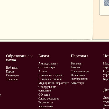
Образование и
Блоги
Персонал
Ис
наука
Аккредитация и
Вакансии
Мед
сертификация
учре
Резюме
Вебинары
Аптека
Специализация
Оздо
Курсы
учре
Инновации и дизайн
Повышение
Семинары
квалификации
История медицины
Карь
Тренинги
Медицинский маркетинг
Аттестация
Оборудование и
Диз
оснащение
х
Обучение
Диза
Слово редактора
мед
Технологии
Диза
Управление