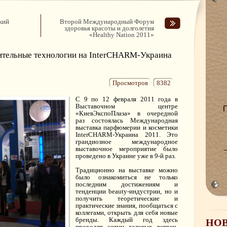
кий
Второй Международный Форум
здоровья красоты и долголетия
«Healthy Nation 2011»
ительные технологии на InterCHARM-Украина
Просмотров
8382
С 9 по 12 февраля 2011 года в
Выставочном центре
«КиевЭкспоПлаза» в очередной
раз состоялась Международная
выставка парфюмерии и косметики
InterCHARM-Украина 2011. Это
грандиозное международное
выставочное мероприятие было
проведено в Украине уже в 9-й раз.
Традиционно на выставке можно
было ознакомиться не только
последним достижениям и
тенденции beauty-индустрии, но и
получить теоретические и
практические знания, пообщаться с
коллегами, открыть для себя новые
бренды. Каждый год здесь
НО
проходят сотни деловых встреч,