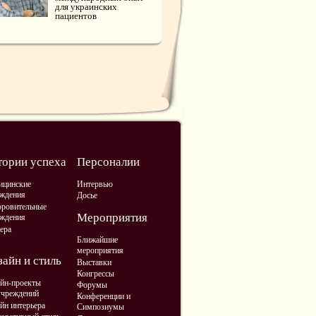
для украинских
пациентов
тории успеха
Персоналии
ицинские
Интервью
ждения
Досье
ровительные
Мероприятия
ждения
ера
Ближайшие
мероприятия
айн и стиль
Выставки
Конгрессы
йн-проекты
Форумы
учреждений
Конференции и
йн интерьера
Симпозиумы