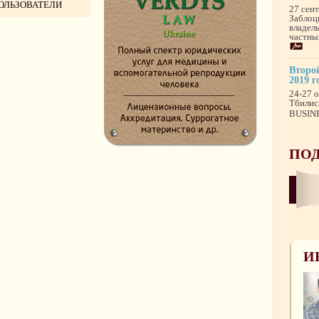
ОЛЬЗОВАТЕЛИ
27 сен
Заблоц
владел
частны
Второй
2019 г
24-27 о
Тбилис
BUSINE
ПОД
И