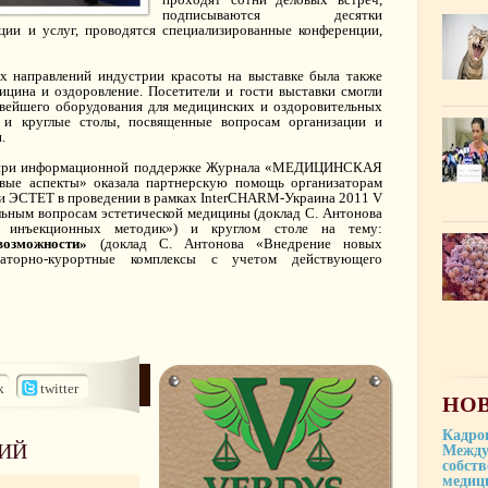
подписываются десятки
ции и услуг, проводятся специализированные конференции,
.
х направлений индустрии красоты на выставке была также
ицина и оздоровление. Посетители и гости выставки смогли
овейшего оборудования для медицинских и оздоровительных
 и круглые столы, посвященные вопросам организации и
.
а при информационной поддержке Журнала «МЕДИЦИНСКАЯ
ые аспекты» оказала партнерскую помощь организаторам
и ЭСТЕТ в проведении в рамках InterCHARM-Украина 2011 V
ьным вопросам эстетической медицины (доклад С. Антонова
 инъекционных методик») и круглом столе на тему:
озможности»
(доклад С. Антонова «Внедрение новых
наторно-курортные комплексы с учетом действующего
k
twitter
НОВ
Кадро
ИЙ
Между
собст
медиц