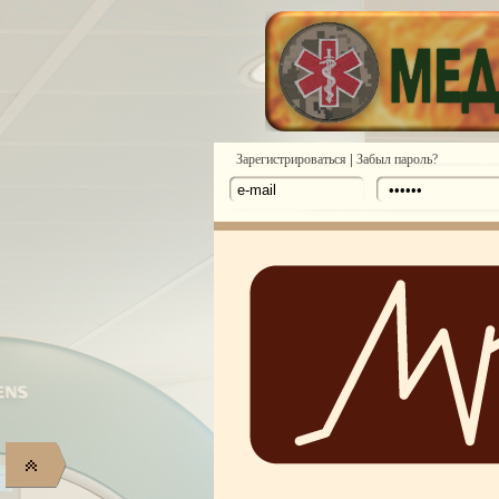
|
Зарегистрироваться
Забыл пароль?
18-й Всемирный Конгресс
ІІ Международная конференц