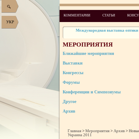
II Международная конференция «Здраво
тури
5-ый Всемирный стоматологически
КОММЕНТАРИИ
СТАТЬИ
КОНСУ
специализирова
Новые медицинские и оздоровительные
УКР
201
Международная выставка оптики
Второй Международный Форум здоровья к
201
МЕРОПРИЯТИЯ
Національний Університет “К
Ближайшие мероприятия
ІІІ Международный Форум здоровья, кр
Украи
Выставки
Четвертый Всемирный стоматологически
специализирова
Конгрессы
Форумы
Конференции и Симпозиумы
Другое
Архив
Главная
>
Мероприятия
>
Архив
>
Новые
Украина 2011