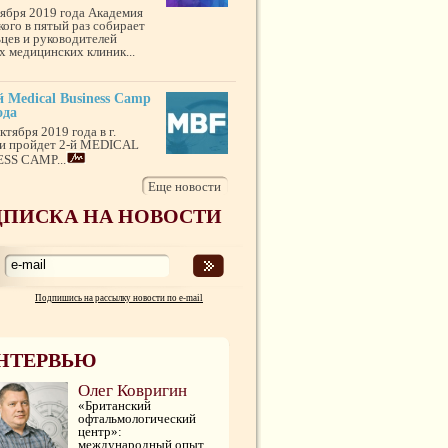
тября 2019 года Академия
кого в пятый раз собирает
ьцев и руководителей
х медицинских клиник...
 Medical Business Camp
ода
ктября 2019 года в г.
и пройдет 2-й MEDICAL
SS CAMP...
Еще новости
ПИСКА НА НОВОСТИ
Подпишись на рассылку новости по e-mail
НТЕРВЬЮ
Олег Ковригин
«Британский
офтальмологический
центр»:
международный опыт