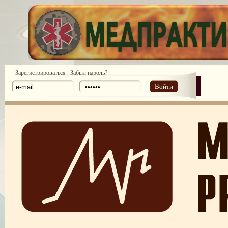
|
Зарегистрироваться
Забыл пароль?
Войти
18-й Всемирный Конгресс по медицинскому праву
ІІ Международная конференция главных врачей Украины