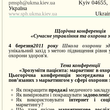
Kyiv 04
655
,
pmsph@ukma.kiev.ua
Укра
Ukrai
www.sph.ukma.kiev.ua
Щорічна конференція
«Сучасне управління та охорона з
4 березня
2011 року
Школа охорони зд
унікальний захід з метою підвищення рівня 
охорони здоров'я.
Тема конференції
«Зрозуміти пацієнта: маркетинг в охор
Цьогорічна конференція зосереджена 
пов’язаних з
маркетингом
у сфері охорони 
Як покращити
продажі
медичного закладу
Як вимірювати і покращувати з
адоволеніс
Як використовувати
інтернет і соц
маркетингу?
Що таке якісне
маркетингове досл