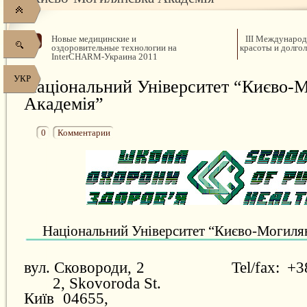
Новые медицинские и
ІІІ Международ
оздоровительные технологии на
красоты и долгол
InterCHARM-Украина 2011
УКР
Національний Університет “Києво-
Академія”
0
Комментарии
Національний Університет
“
Києво-Могилян
вул. Сковороди, 2
Tel/fax:
+3
2, Skovoroda St.
Київ 046