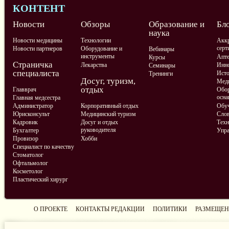
КОНТЕНТ
Новости
Обзоры
Образование и
Бл
наука
Новости медицины
Технологии
Аккр
серт
Новости партнеров
Оборудование и
Вебинары
инструменты
Апте
Курсы
Страничка
Лекарства
Инно
Семинары
специалиста
Ист
Тренинги
Досуг, туризм,
Меди
отдых
Главврач
Обор
осна
Главная медсестра
Администратор
Корпоративный отдых
Обу
Юрисконсульт
Медицинский туризм
Слов
Кадровик
Досуг и отдых
Техн
руководителя
Бухгалтер
Упра
Провизор
Хобби
Специалист по качеству
Стоматолог
Офтальмолог
Косметолог
Пластический хирург
О ПРОЕКТЕ
КОНТАКТЫ РЕДАКЦИИ
ПОЛИТИКИ
РАЗМЕЩЕН