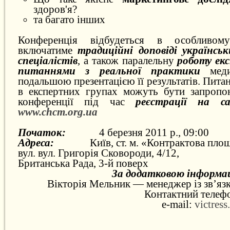
здоров'я?
та багато інших
Конференція відбудеться в особливом
включатиме
традиційні доповіді українськ
спеціалістів
, а також паралельну
роботу ек
питаннями з реальної практики
меди
подальшою презентацією її результатів. Пита
в експертних групах можуть бути запропо
конференції під час
реєстрації на са
www.chcm.org.ua
Початок:
4 березня 2011 р., 09:00
Адреса:
Київ, ст. м. «Контрактова пло
вул. вул. Григорія Сковороди, 4/12,
Британська Рада, 3-й поверх
За додатковою інформа
Вікторія Мельник —
менеджер із зв’яз
Контактний телефо
e-mail:
victres