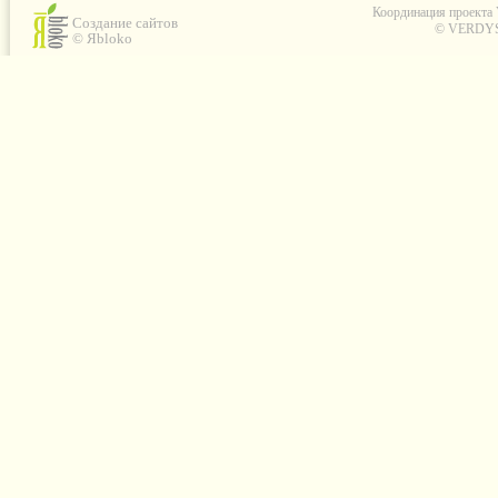
Координация проекта
Создание сайтов
© VERDYS C
© Яbloko