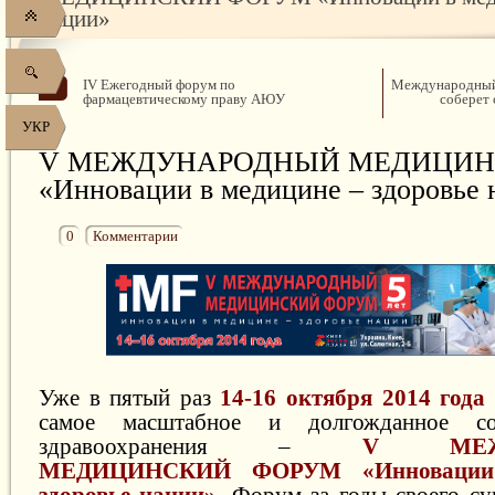
нации»
IV Ежегодный форум по
Международный
фармацевтическому праву АЮУ
соберет 
УКР
V МЕЖДУНАРОДНЫЙ МЕДИЦИН
«Инновации в медицине – здоровье 
0
Комментарии
Уже в пятый раз
14-16 октября 2014 года
самое масштабное и долгожданное с
здравоохранения –
V МЕЖД
МЕДИЦИНСКИЙ ФОРУМ «Инновации 
здоровье нации»
. Форум за годы своего су