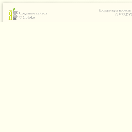
Координация проекта
Создание сайтов
© VERDYS C
© Яbloko