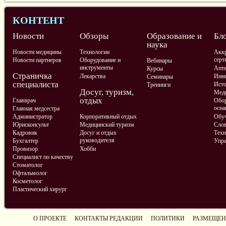
КОНТЕНТ
Новости
Обзоры
Образование и
Бл
наука
Новости медицины
Технологии
Аккр
серт
Новости партнеров
Оборудование и
Вебинары
инструменты
Апте
Курсы
Страничка
Лекарства
Инно
Семинары
специалиста
Ист
Тренинги
Досуг, туризм,
Меди
отдых
Главврач
Обор
осна
Главная медсестра
Администратор
Корпоративный отдых
Обу
Юрисконсульт
Медицинский туризм
Слов
Кадровик
Досуг и отдых
Техн
руководителя
Бухгалтер
Упра
Провизор
Хобби
Специалист по качеству
Стоматолог
Офтальмолог
Косметолог
Пластический хирург
О ПРОЕКТЕ
КОНТАКТЫ РЕДАКЦИИ
ПОЛИТИКИ
РАЗМЕЩЕН