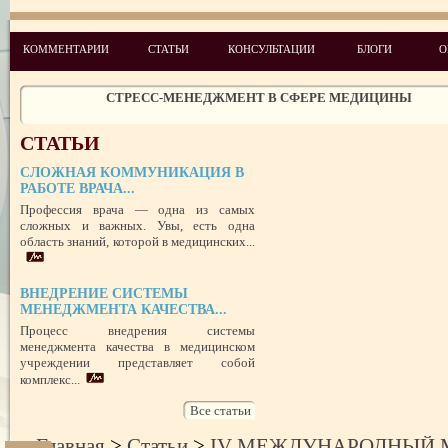
ЧЕГО ХОТЯТ ПАЦИЕНТЫ КАТЕГОРИИ VIP
КОММЕНТАРИИ
СТАТЬИ
КОНСУЛЬТАЦИИ
БЛОГИ
О
СТРЕСС-МЕНЕДЖМЕНТ В СФЕРЕ МЕДИЦИНЫ
ЗАЩИТА РЕПУТАЦИИ В СЕТИ ИНТЕРНЕТ: SERM, ИЛИ КАК БОРО
НЕДОБРОСОВЕСТНЫМИ КОНКУРЕНТАМИ
ПРАВОВОЙ СТАТУС ПРЕДСТАВИТЕЛЯ ПАЦИЕНТА В УКРАИНЕ 
СТАТЬИ
РУБЕЖОМ
РОЛЬ МЕДИЦИНСКОЙ ДОКУМЕНТАЦИИ КАК ДОКАЗАТЕЛЬСТ
СЛОЖНАЯ КОММУНИКАЦИЯ В
ГРАЖДАНСКОМ И УГОЛОВНОМ СУДОПРОИЗВОДСТВЕ
РАБОТЕ ВРАЧА...
Профессия врача — одна из самых
ПОТРЕБИТЕЛЬСКИЙ ЭКСТРЕМИЗМ
сложных и важных. Увы, есть одна
область знаний, которой в медицинских...
ПЕРЕГОРЕЛО, или ЧЕМ ГРОЗИТ ЭМОЦИОНАЛЬНОЕ ВЫГОРА
ПЕРСОНАЛА
НЕФОРМАЛЬНЫЙ ЛИДЕР — ПОМОЩНИК ИЛИ ВРАГ?
ВНЕДРЕНИЕ СИСТЕМЫ
УСПЕШНЫЙ ДЕБЮТ «ШКОЛЫ АДМИНИСТРАТОРОВ МЕДИЦИН
МЕНЕДЖМЕНТА КАЧЕСТВА...
ЦЕНТРА»
ЦЕЛЕПОЛАГАНИЕ, или КАК ПРАВИЛЬНО СТАВИТЬ ЦЕЛИ И ДОС
Процесс внедрения системы
ИХ
менеджмента качества в медицинском
учреждении представляет собой
комплекс...
Все статьи
Главная
>
Статьи
>
IV МЕЖДУНАРОДНЫЙ