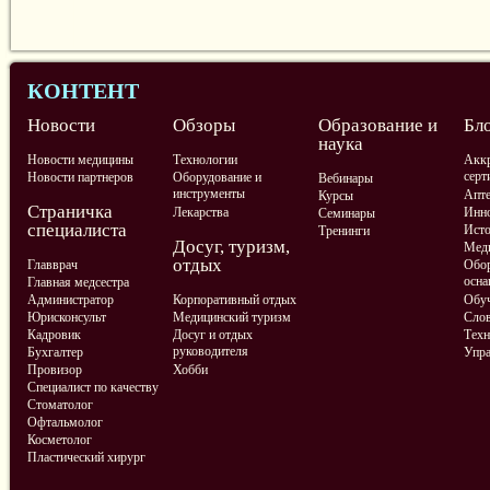
КОНТЕНТ
Новости
Обзоры
Образование и
Бл
наука
Новости медицины
Технологии
Аккр
серт
Новости партнеров
Оборудование и
Вебинары
инструменты
Апте
Курсы
Страничка
Лекарства
Инно
Семинары
специалиста
Ист
Тренинги
Досуг, туризм,
Меди
отдых
Главврач
Обор
осна
Главная медсестра
Администратор
Корпоративный отдых
Обу
Юрисконсульт
Медицинский туризм
Слов
Кадровик
Досуг и отдых
Техн
руководителя
Бухгалтер
Упра
Провизор
Хобби
Специалист по качеству
Стоматолог
Офтальмолог
Косметолог
Пластический хирург