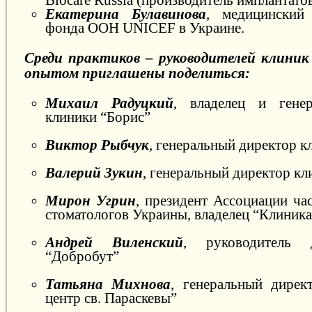
Екатерина Булавинова
, медицинский 
фонда ООН UNICEF в Украине.
Среди практиков – руководителей клиник 
опытом приглашены поделиться:
Михаил Радуцкий
, владелец и гене
клиники “Борис”
Виктор Рыбчук
, генеральный директор к
Валерий Зукин
, генеральный директор к
Мирон Угрин
, президент Ассоциации ч
стоматологов Украины, владелец “Клини
Андрей Виленский
, руководитель 
“Добробут”
Татьяна Михнова
, генеральный дирек
центр св. Параскевы”