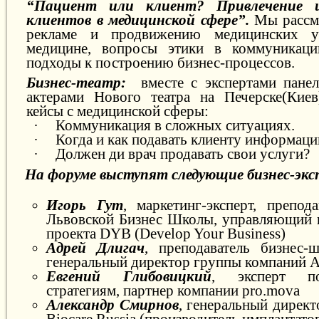
“Пациент или клиент? Привлечение 
клиентов в медицинской сфере”.
Мы рассм
рекламе и продвижению медицинских у
медицине, вопросы этики в коммуникаци
подходы к построению бизнес-процессов.
Бизнес-театр:
вместе с экспертами пане
актерами Нового театра на Печерске(Кие
кейсы с медицинской сферы:
·
Коммуникация в сложных ситуациях.
·
Когда и как подавать клиенту информац
·
Должен ди врач продавать свои услуги?
На форуме выступят следующие бизнес-эк
Игорь Гут
, маркетинг-эксперт, препод
Львовской Бизнес Школы, управляющий 
проекта DYB (Develop Your Business)
Адрей Длигач
, преподаватель бизнес
генеральный директор группы компаний A
Евгений Глибовицкий
, эксперт п
стратегиям, партнер компании pro.mova
Александр Смирнов
, генеральный дирек
Biocare Russia (производитель имплантато