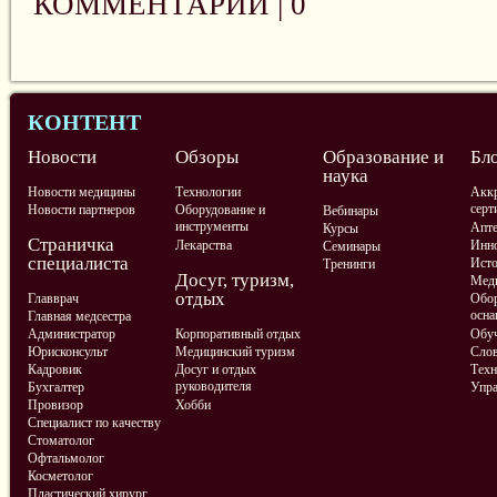
КОММЕНТАРИИ |
0
КОНТЕНТ
Новости
Обзоры
Образование и
Бл
наука
Новости медицины
Технологии
Аккр
серт
Новости партнеров
Оборудование и
Вебинары
инструменты
Апте
Курсы
Страничка
Лекарства
Инно
Семинары
специалиста
Ист
Тренинги
Досуг, туризм,
Меди
отдых
Главврач
Обор
осна
Главная медсестра
Администратор
Корпоративный отдых
Обу
Юрисконсульт
Медицинский туризм
Слов
Кадровик
Досуг и отдых
Техн
руководителя
Бухгалтер
Упра
Провизор
Хобби
Специалист по качеству
Стоматолог
Офтальмолог
Косметолог
Пластический хирург