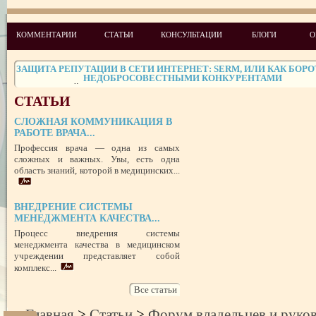
ЧЕГО ХОТЯТ ПАЦИЕНТЫ КАТЕГОРИИ VIP
КОММЕНТАРИИ
СТАТЬИ
КОНСУЛЬТАЦИИ
БЛОГИ
О
СТРЕСС-МЕНЕДЖМЕНТ В СФЕРЕ МЕДИЦИНЫ
ЗАЩИТА РЕПУТАЦИИ В СЕТИ ИНТЕРНЕТ: SERM, ИЛИ КАК БОРО
НЕДОБРОСОВЕСТНЫМИ КОНКУРЕНТАМИ
ПРАВОВОЙ СТАТУС ПРЕДСТАВИТЕЛЯ ПАЦИЕНТА В УКРАИНЕ 
РУБЕЖОМ
СТАТЬИ
РОЛЬ МЕДИЦИНСКОЙ ДОКУМЕНТАЦИИ КАК ДОКАЗАТЕЛЬСТ
ГРАЖДАНСКОМ И УГОЛОВНОМ СУДОПРОИЗВОДСТВЕ
СЛОЖНАЯ КОММУНИКАЦИЯ В
РАБОТЕ ВРАЧА...
ПОТРЕБИТЕЛЬСКИЙ ЭКСТРЕМИЗМ
Профессия врача — одна из самых
сложных и важных. Увы, есть одна
ПЕРЕГОРЕЛО, или ЧЕМ ГРОЗИТ ЭМОЦИОНАЛЬНОЕ ВЫГОРА
область знаний, которой в медицинских...
ПЕРСОНАЛА
НЕФОРМАЛЬНЫЙ ЛИДЕР — ПОМОЩНИК ИЛИ ВРАГ?
УСПЕШНЫЙ ДЕБЮТ «ШКОЛЫ АДМИНИСТРАТОРОВ МЕДИЦИН
ВНЕДРЕНИЕ СИСТЕМЫ
ЦЕНТРА»
МЕНЕДЖМЕНТА КАЧЕСТВА...
ЦЕЛЕПОЛАГАНИЕ, или КАК ПРАВИЛЬНО СТАВИТЬ ЦЕЛИ И ДОС
Процесс внедрения системы
ИХ
менеджмента качества в медицинском
учреждении представляет собой
комплекс...
Все статьи
Главная
>
Статьи
>
Форум владельцев и руко