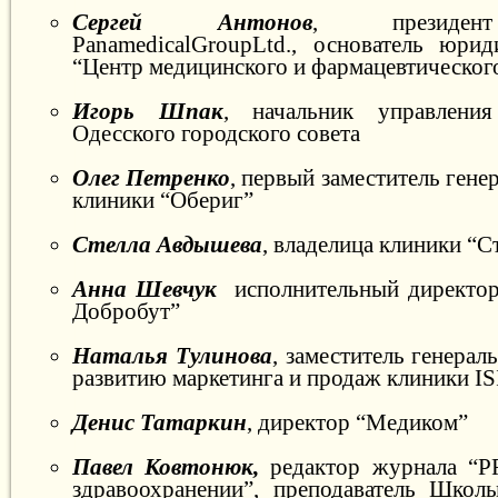
Сергей Антонов
, президен
PanamedicalGroupLtd., основатель юри
“Центр медицинского и фармацевтическог
Игорь Шпак
, начальник управления
Одесского городского совета
Олег Петренко
, первый заместитель гене
клиники “Обериг”
Стелла Авдышева
, владелица клиники “С
Анна Шевчук
исполнительный директор
Добробут”
Наталья Тулинова
, заместитель генерал
развитию маркетинга и продаж клиники I
Денис Татаркин
, директор “Медиком”
Павел Ковтонюк,
редактор журнала “
здравоохранении”, преподаватель Школ