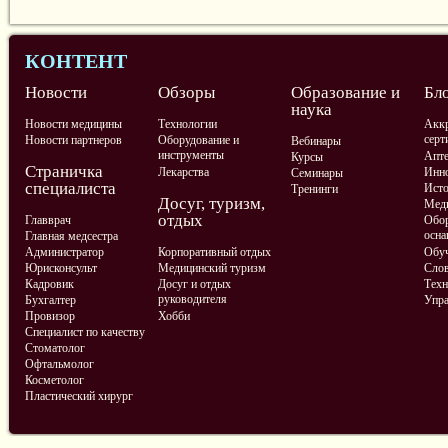
КОНТЕНТ
Новости
Обзоры
Образование и
Бл
наука
Новости медицины
Технологии
Аккр
серт
Новости партнеров
Оборудование и
Вебинары
инструменты
Апте
Курсы
Страничка
Лекарства
Инно
Семинары
специалиста
Ист
Тренинги
Досуг, туризм,
Меди
отдых
Главврач
Обор
осна
Главная медсестра
Администратор
Корпоративный отдых
Обу
Юрисконсульт
Медицинский туризм
Слов
Кадровик
Досуг и отдых
Техн
руководителя
Бухгалтер
Упра
Провизор
Хобби
Специалист по качеству
Стоматолог
Офтальмолог
Косметолог
Пластический хирург