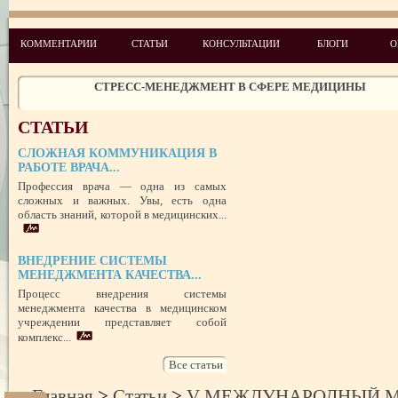
КОММЕНТАРИИ
СТАТЬИ
КОНСУЛЬТАЦИИ
БЛОГИ
О
ЧЕГО ХОТЯТ ПАЦИЕНТЫ КАТЕГОРИИ VIP
СТРЕСС-МЕНЕДЖМЕНТ В СФЕРЕ МЕДИЦИНЫ
ЗАЩИТА РЕПУТАЦИИ В СЕТИ ИНТЕРНЕТ: SERM, ИЛИ КАК БОРО
НЕДОБРОСОВЕСТНЫМИ КОНКУРЕНТАМИ
ПРАВОВОЙ СТАТУС ПРЕДСТАВИТЕЛЯ ПАЦИЕНТА В УКРАИНЕ 
СТАТЬИ
РУБЕЖОМ
РОЛЬ МЕДИЦИНСКОЙ ДОКУМЕНТАЦИИ КАК ДОКАЗАТЕЛЬСТ
СЛОЖНАЯ КОММУНИКАЦИЯ В
ГРАЖДАНСКОМ И УГОЛОВНОМ СУДОПРОИЗВОДСТВЕ
РАБОТЕ ВРАЧА...
Профессия врача — одна из самых
ПОТРЕБИТЕЛЬСКИЙ ЭКСТРЕМИЗМ
сложных и важных. Увы, есть одна
область знаний, которой в медицинских...
ПЕРЕГОРЕЛО, или ЧЕМ ГРОЗИТ ЭМОЦИОНАЛЬНОЕ ВЫГОРА
ПЕРСОНАЛА
НЕФОРМАЛЬНЫЙ ЛИДЕР — ПОМОЩНИК ИЛИ ВРАГ?
ВНЕДРЕНИЕ СИСТЕМЫ
УСПЕШНЫЙ ДЕБЮТ «ШКОЛЫ АДМИНИСТРАТОРОВ МЕДИЦИН
МЕНЕДЖМЕНТА КАЧЕСТВА...
ЦЕНТРА»
Процесс внедрения системы
ЦЕЛЕПОЛАГАНИЕ, или КАК ПРАВИЛЬНО СТАВИТЬ ЦЕЛИ И ДОС
ИХ
менеджмента качества в медицинском
учреждении представляет собой
комплекс...
Все статьи
Главная
>
Статьи
>
V МЕЖДУНАРОДНЫЙ 