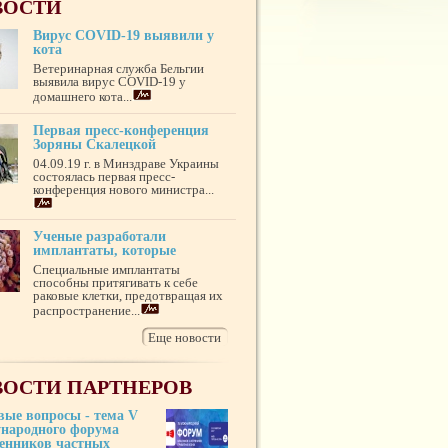
ВОСТИ
Вирус COVID-19 выявили у
кота
Ветеринарная служба Бельгии
выявила вирус COVID-19 у
домашнего кота...
Первая пресс-конференция
Зоряны Скалецкой
04.09.19 г. в Минздраве Украины
состоялась первая пресс-
конференция нового министра...
Ученые разработали
имплантаты, которые
Специальные имплантаты
способны притягивать к себе
раковые клетки, предотвращая их
распространение...
Еще новости
ОСТИ ПАРТНЕРОВ
вые вопросы - тема V
народного форума
венников частных