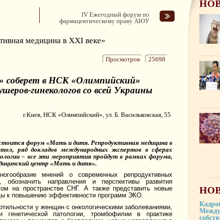
НО
IV Ежегодный форум по
фармацевтическому праву АЮУ
тивная медицина в XXI веке»
Просмотров
25698
 соберет в НСК «Олимпийский»
ушеров-гинекологов со всей Украины
г.Киев, НСК «Олимпийский»,
ул. Б. Васильковская, 55
стоится форум «Мать и дитя. Репродуктивная медицина в
 стол, ряд докладов международных экспертов в сферах
кологии – все эти мероприятия пройдут в рамках форума,
дицинский центр «Мать и дитя».
огообразие мнений о современных репродуктивных
, обозначить направления и перспективы развития
НОВ
лом на пространстве СНГ. А также представить новые
оды к повышению эффективности программ ЭКО.
Кадро
ртильности у женщин с онкологическими заболеваниями,
Между
и генетической патологии, тромбофилии в практике
собст