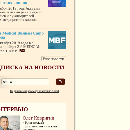
инских клиник
тября 2019 года Академия
кого в пятый раз собирает
ьцев и руководителей
х медицинских клиник...
 Medical Business Camp
ода
ктября 2019 года в г.
и пройдет 2-й MEDICAL
SS CAMP...
Еще новости
ПИСКА НА НОВОСТИ
Подпишись на рассылку новости по e-mail
НТЕРВЬЮ
Олег Ковригин
«Британский
офтальмологический
центр»: