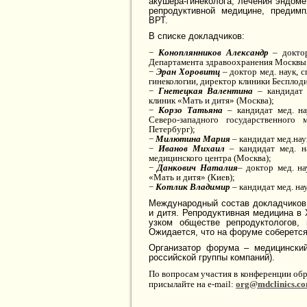
акушера-гинеколога, лечения эндоме
репродуктивной медицине, предимп
ВРТ.
В списке докладчиков:
−
Коноплянников Александр
– доктор
Департамента здравоохранения Москвы
−
Эран Хоровитц
– доктор мед. наук, 
гинекологии, директор клиники Бесплод
−
Гнетецкая Валентина
–
кандидат 
клиник «Мать и дитя» (Москва);
−
Корзо Татьяна
–
кандидат мед. н
Северо-западного государственного 
Петербург);
−
Милютина
Мария
– к
андидат мед
.
нау
−
Иванов Михаил
–
кандидат мед. н
медицинского центра (Москва);
−
Данкович Наталия
– доктор мед. н
«Мать и дитя» (Киев);
−
Котлик Владимир
–
кандидат мед. на
Международный состав докладчиков,
и дитя. Репродуктивная медицина в
узком обществе репродуктологов
Ожидается, что на форуме соберется
Организатор форума
–
медицински
российской группы компаний).
По вопросам участия в конференции обр
присылайте на e-mail:
org@mdclinics.co