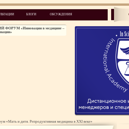
ЛЬТАЦИИ
БЛОГИ
ОБСУЖДЕНИЯ
мацевтическому праву АЮУ
ОРУМ «Инновации в медицине –
 нации»
 соберет светил отечественной
логии
одителей частных клиник
актический форум репродуктивной
ины
дного медицинского форума
ДИЦИНСКИЙ ФОРУМ
ялось масштабное событие - III
ДИЦИНСКИЙ ФОРУМ
МЕДИЦИНСКИЙ ФОРУМ
тивная медицина в XXI веке»
ум «Мать и дитя. Репродуктивная медицина в XXI веке»