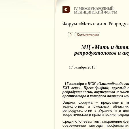
IV МЕЖДУНАРОДНЫЙ
МЕДИЦИНСКИЙ ФОРУМ
Форум «Мать и дитя. Репродук
0
Комментарии
МЦ «Мать и дитя»
репродуктологов и ак
17 октября 2013
17 октября в НСК «Олимпийский» со
XXI веке». Пресс-брифинг, круглый
репродуктологии, акушерства и гине
организатором которого является ме
Задача форума
–
представить мн
технологиях и смежных областях
репродуктологии в Украине и в це
теоретические и практические подх
Среди ключевых тем: сохранение фе
современные методы профилактик