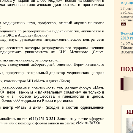
триоза у пациентов с бесплодием, новые направления в
медиц
лантационная генетическая диагностика в программах
27 сен
Заблоц
владел
частны
 медицинских наук, профессор, главный акушер-гинеколог
;
специалист по репродуктивной эндокринологии, акушерстве и
Второй
ия и ЭКО в Ашдоде (Израиль);
2019 г
мед. наук, руководитель медико-генетического центра сети
24-27 о
аук, ассистент кафедры репродуктивного здоровья женщин
Тбилис
медицинского университета им. И.И. Мечникова (Санкт-
BUSINE
к, акушер-гинеколог, репродуктолог.
аук, заведующий лабораторией генетики Пери- натального
ПОД
аук, профессор, генеральный директор медицинских центров
ук, главный врач МЦ «Мать и дитя» (Киев).
 разнообразие и практичность тем делает форум «Мать
 XXI веке» важным и влиятельным событием не только в
, но и в сфере акушерства и гинекологии в целом.
 более 600 медиков из Киева и регионов.
й центр «Мать и дитя» (входит в состав одноименной
И
ащайтесь по тел.
(044) 251-3-251
.
Заявки на участие в форуме
m.ua
или с помощью формы записи на сайте:
clck.ru/8r7Xu