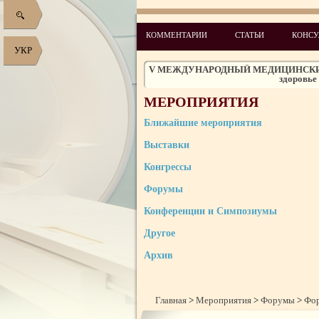
КОММЕНТАРИИ
СТАТЬИ
КОНСУ
IV Ежегодный форум по фар
УКР
V МЕЖДУНАРОДНЫЙ МЕДИЦИНСКИЙ Ф
здоровье
Международный медицинский форум
кардио
Форум владельцев и руков
МЕРОПРИЯТИЯ
Ежегодный международный научно-пр
Ближайшие мероприятия
медиц
Выставки
Деловая программа Междунаро
Конгрессы
МЕЖДУНАРОДНЫЙ МЕ
Форумы
25 - 27 сентября 2012 года состо
МЕЖДУНАРОДНЫЙ МЕ
Конференции и Симпозиумы
IV МЕЖДУНАРОДНЫЙ 
Другое
Форум «Мать и дитя. Репродук
Архив
Главная
>
Мероприятия
>
Форумы
>
Фор