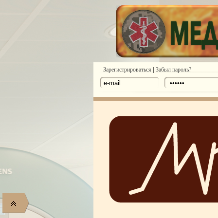
|
Зарегистрироваться
Забыл пароль?
Электричество - из по
Десерты миллиардеров: сколько с
Странные виды спорта, которым