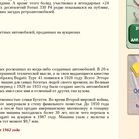
дини. А кроме этого болид участвовал в легендарных «24
х десятилетий Ferrari 330 P4 редко показывался на публике,
ких заездах ретроавтомобилей.
мых роскошных из когда-либо созданных автомобилей. В 20-х
вершиной технической мысли, а за свои выдающиеся качества
бразец Bugatti Type 41 появился в 1926 году. Всего Этторе
х машин для самых богатых людей своего времени, но Великая
в период с 1929 по 1933 год было создано шесть автомобилей
рых имел свое имя и отличный от других тип кузова.
бственностью семьи Бугатти. Во время Второй мировой войны,
ее замуровали в стену фамильного поместья. До 1950 года
, а после был продан американскому миллионеру и гонщику
ии машина находилась более 30 лет, после чего перешла к
ugatti на аукцион в 1987 году. Машина ушла с молотка к
 тот момент $9,7 млн.
r 1962 года