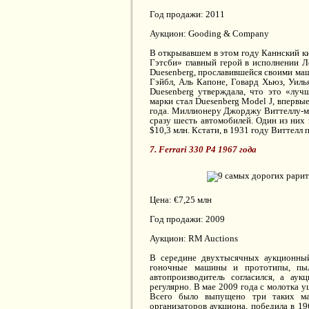
Год продажи: 2011
Аукцион: Gooding & Company
В открывавшем в этом году Каннский к
Гэтсби» главный герой в исполнении Л
Duesenberg, прославившейся своими маш
Гэйбл, Аль Капоне, Говард Хьюз, Уиль
Duesenberg утверждала, что это «луч
марки стал Duesenberg Model J, вперв
года. Миллионеру Джорджу Виттеллу-мл
сразу шесть автомобилей. Один из них
$10,3 млн. Кстати, в 1931 году Виттелл 
7. Ferrari 330 P4 1967 года
Цена: €7,25 млн
Год продажи: 2009
Аукцион: RM Auctions
В середине двухтысячных аукционный
гоночные машины и прототипы, пыл
автопроизводитель согласился, а ау
регулярно. В мае 2009 года с молотка у
Всего было выпущено три таких ма
организаторов аукциона, победила в 19