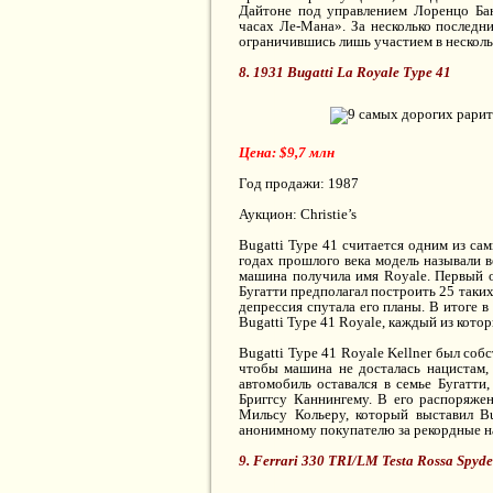
Дайтоне под управлением Лоренцо Бан
часах Ле-Мана». За несколько последни
ограничившись лишь участием в несколь
8. 1931 Bugatti La Royale Type 41
Цена: $9,7 млн
Год продажи: 1987
Аукцион: Christie’s
Bugatti Type 41 считается одним из са
годах прошлого века модель называли 
машина получила имя Royale. Первый о
Бугатти предполагал построить 25 таки
депрессия спутала его планы. В итоге 
Bugatti Type 41 Royale, каждый из кото
Bugatti Type 41 Royale Kellner был со
чтобы машина не досталась нацистам, 
автомобиль оставался в семье Бугатти
Бриггсу Каннингему. В его распоряжен
Мильсу Кольеру, который выставил B
анонимному покупателю за рекордные на
9. Ferrari 330 TRI/LM Testa Rossa Spyde