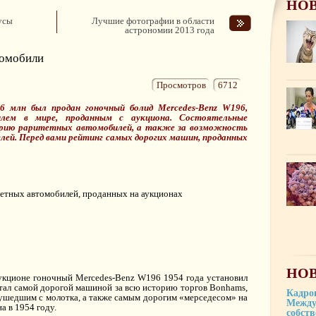
НО
усы
Лучшие фотографии в области
астрономии 2013 года
томобили
Просмотров
6712
6 млн был продан гоночный болид Mercedes-Benz W196,
лем в мире, проданным с аукциона. Состоятельные
орию раритетных автомобилей, а также за возможность
елей. Перед вами рейтинг самых дорогих машин, проданных
НОВ
укционе гоночный Mercedes-Benz W196 1954 года установил
стал самой дорогой машиной за всю историю торгов Bonhams,
Кадро
шедшим с молотка, а также самым дорогим «мерседесом» на
Между
а в 1954 году.
собст