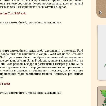
z 540K Special Roadster простоял в гараже, пока не сменил
воначального состояния. Кузов родстера выкрашен в черный
иля выполнен из коричневой кожи оттенка Cognac.
acing Car 1968 года
нским автомобилем, когда-либо уходившим с молотка. Ford
 собранным для гоночной команды JWA/Golf, после чего он в
 1970 году автомобиль приобрел американский коллекционер
ренду киностудии Solar Production, использовавшей его на
ан». Для работы в кадре и размещения камеры у Ford GT40
 что отразилось на его аэродинамических характеристиках и
 участие в съемках в течение пяти месяцев, после чего его
а прошедшие годы раритетная машина несколько раз меняла
ли.
931 года