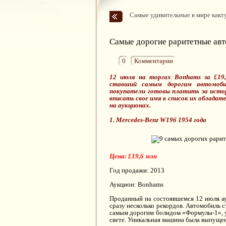
Самые удивительные в мире какт
Самые дорогие раритетные ав
0
Комментарии
12 июля на торгах Bonhams за £19,
ставший самым дорогим автомоби
покупатели готовы платить за ист
вписать свое имя в список их обладат
на аукционах.
1. Mercedes-Benz W196 1954 года
Цена: £19,6 млн
Год продажи: 2013
Аукцион: Bonhams
Проданный на состоявшемся 12 июля а
сразу несколько рекордов. Автомобиль 
самым дорогим болидом «Формулы-1», у
свете. Уникальная машина была выпущен