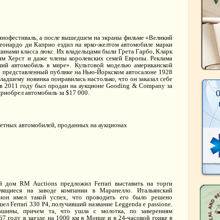
инофестиваль, а после вышедшем на экраны фильме «Великий
еонардо ди Каприо ездил на ярко-желтом автомобиле марки
инами класса люкс. Их владельцами были Грета Гарбо, Кларк
ям Херст и даже члены королевских семей Европы. Реклама
ший автомобиль в мире». Культовой моделью американской
ые представленный публике на Нью-Йоркском автосалоне 1928
адшему новинка понравилась настолько, что он заказал себе
 в 2011 году был продан на аукционе Gooding & Company за
приобрел автомобиль за $17 000.
 дом RM Auctions предложил Ferrari выставить на торги
ящиеся на заводе компании в Маранелло. Итальянский
кцион имел такой успех, что проводить его было решено
шел Ferrari 330 P4, получивший название Leggenda e passione.
шины, причем та, что ушла с молотка, по заверениям
67 году в заезде на 1000 км в Монце и в 24-часовой гонке в