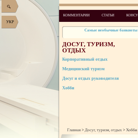
Авиасалон Ле Бурже-2013
Зеркальные города мира (за
КОММЕНТАРИИ
СТАТЬИ
КОНСУ
Самые необычные банкноты 
УКР
“Чёрные дыры” и "Бермудски
Самые удивительны
ДОСУГ, ТУРИЗМ,
Самые дорогие рари
ОТДЫХ
Лучшие фотографии в облас
Корпоративный отдых
Медицинский туризм
Досуг и отдых руководителя
Хобби
Главная
>
Досуг, туризм, отдых
>
Хобби