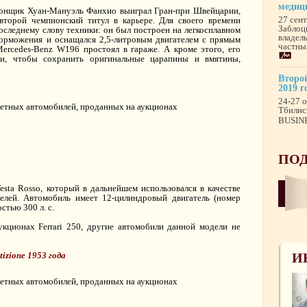
медиц
гонщик Хуан-Мануэль Фанхио выиграл Гран-при Швейцарии,
27 сен
второй чемпионский титул в карьере. Для своего времени
Заблоц
следнему слову техники: он был построен на легкосплавном
владел
орможения и оснащался 2,5-литровым двигателем с прямым
частны
ercedes-Benz W196 простоял в гараже. А кроме этого, его
ии, чтобы сохранить оригинальные царапины и вмятины,
Второй
2019 г
24-27 о
Тбилис
BUSINE
ПОД
esta Rosso, который в дальнейшем использовался в качестве
елей. Автомобиль имеет 12-цилиндровый двигатель (номер
стью 300 л. с.
кционах Ferrari 250, другие автомобили данной модели не
И
tizione 1953 года