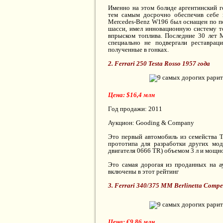
Именно на этом болиде аргентинский 
тем самым досрочно обеспечив себе 
Mercedes-Benz W196 был оснащен по по
шасси, имел инновационную систему т
впрыском топлива. Последние 30 лет M
специально не подвергали реставрац
полученные в гонках.
2. Ferrari 250 Testa Rosso 1957 года
Цена: $16,4 млн
Год продажи: 2011
Аукцион: Gooding & Company
Это первый автомобиль из семейства T
прототипа для разработки других мод
двигателя 0666 TR) объемом 3 л и мощно
Это самая дорогая из проданных на ау
включены в этот рейтинг
3. Ferrari 340/375 MM Berlinetta Compe
Цена: €9,86 млн