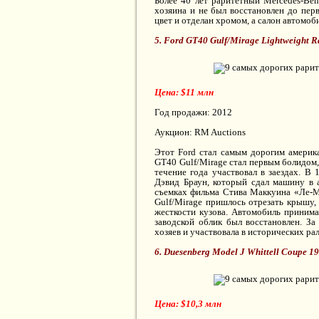
Более 40 лет раритетный Mercedes-Ben
хозяина и не был восстановлен до пер
цвет и отделан хромом, а салон автомоб
5. Ford GT40 Gulf/Mirage Lightweight R
Цена: $11 млн
Год продажи: 2012
Аукцион: RM Auctions
Этот Ford стал самым дорогим америка
GT40 Gulf/Mirage стал первым болидом,
течение года участвовал в заездах. В
Дэвид Браун, который сдал машину в а
съемках фильма Стива Маккуина «Ле-М
Gulf/Mirage пришлось отрезать крышу,
жесткости кузова. Автомобиль принимал
заводской облик был восстановлен. З
хозяев и участвовала в исторических рал
6. Duesenberg Model J Whittell Coupe 1
Цена: $10,3 млн