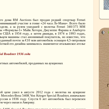
го дома RM Auctions был продан редкий спорткар Ferrari
принимавший участие в гонке «24 часа Ле-Мана». Всего было
одели, а за рулем ушедшей с молотка Ferrari 340/375 MM
оны «Формулы-1» Майк Хоторн, Джузеппе Фарина и Альберто
в США в 1954 году, а затем дважды, в 1974 и 1993 годах,
льцем машины стал анонимный покупатель, но известно, что
роданный почти за €10 млн автомобиль оснащен 4,5-литровым
аботкой его дизайна занималось знаменитое итальянское ателье
ial Roadster 1936 года
ой цене ушел в августе 2012 года с молотка на аукционе
Mercedes-Benz 540K Von Krieger Special Roadster, изначально
уссии в 1936 году. Спустя 6 лет автомобиль был перевезен
м через океан в Америку.