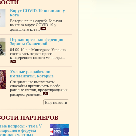
ВОСТИ
Вирус COVID-19 выявили у
кота
Ветеринарная служба Бельгии
выявила вирус COVID-19 у
домашнего кота...
Первая пресс-конференция
Зоряны Скалецкой
04.09.19 г. в Минздраве Украины
состоялась первая пресс-
конференция нового министра...
Ученые разработали
имплантаты, которые
Специальные имплантаты
способны притягивать к себе
раковые клетки, предотвращая их
распространение...
Еще новости
ОСТИ ПАРТНЕРОВ
вые вопросы - тема V
народного форума
венников частных