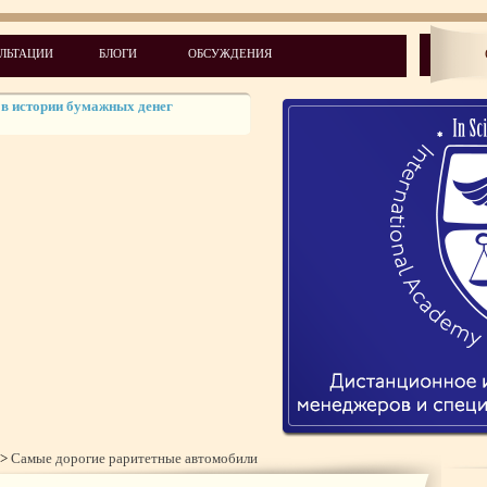
 отметил своё 50-летие
хватывающий фоторепортаж)
ЛЬТАЦИИ
БЛОГИ
ОБСУЖДЕНИЯ
в истории бумажных денег
е треугольники" интернета
е в мире кактусы
тетные автомобили
ти астрономии 2013 года
>
Самые дорогие раритетные автомобили