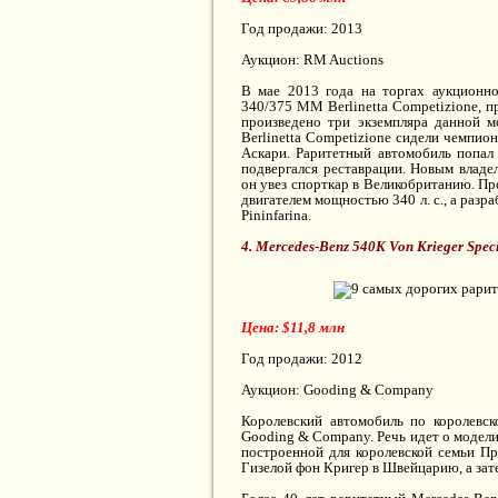
Год продажи: 2013
Аукцион: RM Auctions
В мае 2013 года на торгах аукционно
340/375 MM Berlinetta Competizione, 
произведено три экземпляра данной м
Berlinetta Competizione сидели чемпи
Аскари. Раритетный автомобиль попал 
подвергался реставрации. Новым владе
он увез спорткар в Великобританию. П
двигателем мощностью 340 л. с., а разр
Pininfarina.
4. Mercedes-Benz 540K Von Krieger Spec
Цена: $11,8 млн
Год продажи: 2012
Аукцион: Gooding & Company
Королевский автомобиль по королевск
Gooding & Company. Речь идет о модели 
построенной для королевской семьи Пр
Гизелой фон Кригер в Швейцарию, а зате