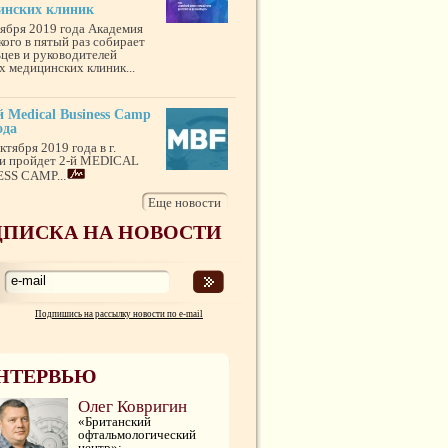
инских клиник
тября 2019 года Академия
кого в пятый раз собирает
ьцев и руководителей
х медицинских клиник...
 Medical Business Camp
ода
ктября 2019 года в г.
и пройдет 2-й MEDICAL
SS CAMP...
Еще новости
ПИСКА НА НОВОСТИ
Подпишись на рассылку новости по e-mail
НТЕРВЬЮ
Олег Ковригин
«Британский
офтальмологический
центр»: