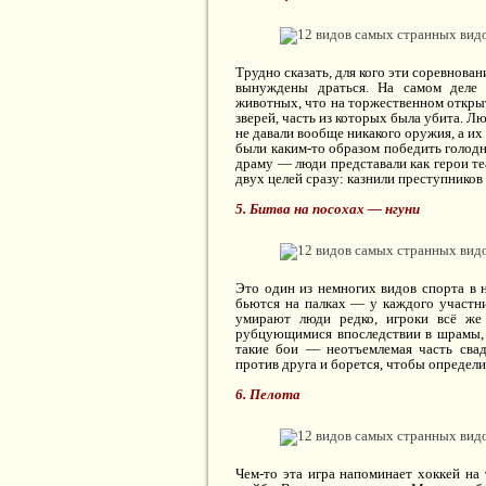
Трудно сказать, для кого эти соревнова
вынуждены драться. На самом деле 
животных, что на торжественном откры
зверей, часть из которых была убита. Л
не давали вообще никакого оружия, а и
были каким-то образом победить голодн
драму — люди представали как герои те
двух целей сразу: казнили преступников
5. Битва на посохах — нгуни
Это один из немногих видов спорта в 
бьются на палках — у каждого участни
умирают люди редко, игроки всё же
рубцующимися впоследствии в шрамы, к
такие бои — неотъемлемая часть сва
против друга и борется, чтобы определи
6. Пелота
Чем-то эта игра напоминает хоккей на