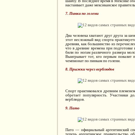
шайбу. В последнее время в Мексике об
настаивает даже мексиканское правитель
7. Пинки по голени
Два человека хватают друг друга за ше
этот несложный вид спорта практикуется
древняя, как большинство из перечислен
что в древние времена при подготовке 
били по ногам различного размера моло
Выигрывает тот, кто первым повалит п
чемпионат по пинкам по голени.
8. Прыжки через верблюдов
Спорт практиковался древним племенем
обретает популярность. Участники д
верблюдов.
9. Пато
Пато — официальный аргентинский спор
теперь аргентинское правительство 