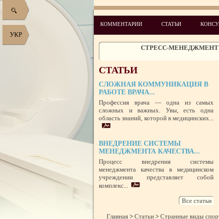
ЧЕГО ХОТЯТ ПАЦИЕН
КОММЕНТАРИИ
СТАТЬИ
КОНСУ
УКР
СТРЕСС-МЕНЕДЖМЕНТ
ЗАЩИТА РЕПУТАЦИИ В СЕТИ ИНТЕР
НЕДОБРОСОВЕСТНЫ
ПРАВОВОЙ СТАТУС ПРЕДСТАВИТЕ
СТАТЬИ
РУБЕ
РОЛЬ МЕДИЦИНСКОЙ ДОКУМЕНТ
СЛОЖНАЯ КОММУНИКАЦИЯ В
ГРАЖДАНСКОМ И УГОЛОВ
РАБОТЕ ВРАЧА...
Профессия врача — одна из самых
ПОТРЕБИТЕЛЬСК
сложных и важных. Увы, есть одна
область знаний, которой в медицинских...
ПЕРЕГОРЕЛО, или ЧЕМ ГРОЗИ
ПЕРСО
НЕФОРМАЛЬНЫЙ ЛИДЕР —
ВНЕДРЕНИЕ СИСТЕМЫ
УСПЕШНЫЙ ДЕБЮТ «ШКОЛЫ АДМ
МЕНЕДЖМЕНТА КАЧЕСТВА...
ЦЕНТ
ЦЕЛЕПОЛАГАНИЕ, или КАК ПРАВИЛ
Процесс внедрения системы
И
менеджмента качества в медицинском
учреждении представляет собой
комплекс...
Все статьи
Главная
>
Статьи
>
Странные виды спорт