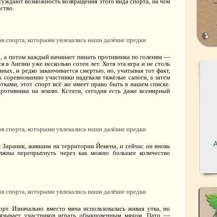
суждают возможность возвращения этого вида спорта, на чём
ство.
и, а потом каждый начинает пинать противника по голеням —
 в Англии уже несколько сотен лет. Хотя эта игра и не столь
ных, и редко заканчивается смертью, но, учитывая тот факт,
к соревнованию участники надевали тяжёлые сапоги, а затем
тками, этот спорт всё же имеет право быть в нашем списке.
ротивника на землю. Кстати, сегодня есть даже всемирный
 Зараник, жившим на территории Йемена, и сейчас он вновь
олжны перепрыгнуть через как можно большее количество
т. Изначально вместо мяча использовалась живая утка, но
обязывает участников играть обыкновенным мячом. Пато —