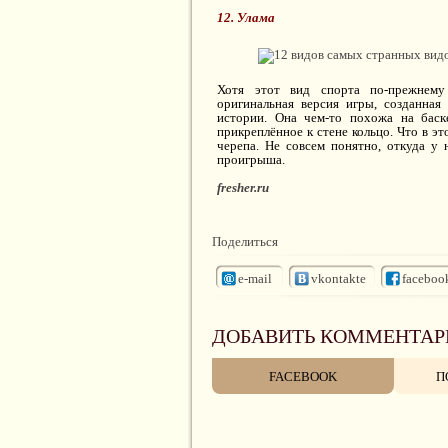
12. Улама
Хотя этот вид спорта по-прежнему
оригинальная версия игры, созданная
истории. Она чем-то похожа на бас
прикреплённое к стене кольцо. Что в эт
черепа. Не совсем понятно, откуда у 
проигрыша.
fresher.ru
Поделиться
e-mail
vkontakte
faceboo
ДОБАВИТЬ КОММЕНТАР
FACEBOOK
П