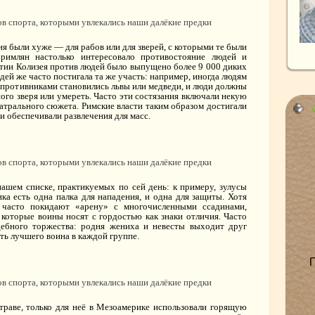
ния были хуже — для рабов или для зверей, с которыми те были
римлян настолько интересовало противостояние людей и
тии Колизея против людей было выпущено более 9 000 диких
юдей же часто постигала та же участь: например, иногда людям
х противниками становились львы или медведи, и люди должны
ого зверя или умереть. Часто эти состязания включали некую
атрального сюжета. Римские власти таким образом достигали
 и обеспечивали развлечения для масс.
нашем списке, практикуемых по сей день: к примеру, зулусы
ка есть одна палка для нападения, и одна для защиты. Хотя
 часто покидают «арену» с многочисленными ссадинами,
оторые воины носят с гордостью как знаки отличия. Часто
дебного торжества: родня жениха и невесты выходит друг
ть лучшего воина в каждой группе.
 траве, только для неё в Мезоамерике использовали горящую