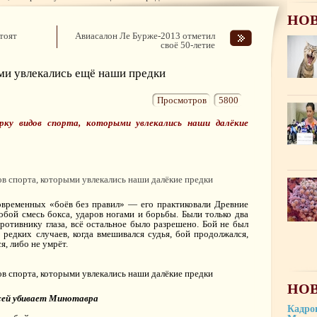
НО
тоят
Авиасалон Ле Бурже-2013 отметил
своё 50-летие
ми увлекались ещё наши предки
Просмотров
5800
рку видов спорта, которыми увлекались наши далёкие
овременных «боёв без правил» — его практиковали Древние
собой смесь бокса, ударов ногами и борьбы. Были только два
противнику глаза, всё остальное было разрешено. Бой не был
 редких случаев, когда вмешивался судья, бой продолжался,
я, либо не умрёт.
НОВ
сей убивает Минотавра
Кадро