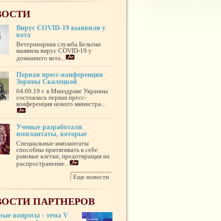
ВОСТИ
Вирус COVID-19 выявили у
кота
Ветеринарная служба Бельгии
выявила вирус COVID-19 у
домашнего кота...
Первая пресс-конференция
Зоряны Скалецкой
04.09.19 г. в Минздраве Украины
состоялась первая пресс-
конференция нового министра...
Ученые разработали
имплантаты, которые
Специальные имплантаты
способны притягивать к себе
раковые клетки, предотвращая их
распространение...
Еще новости
ОСТИ ПАРТНЕРОВ
вые вопросы - тема V