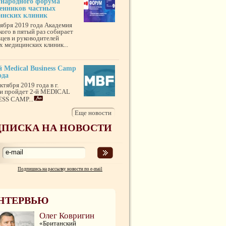
народного форума
венников частных
инских клиник
тября 2019 года Академия
кого в пятый раз собирает
ьцев и руководителей
х медицинских клиник...
 Medical Business Camp
ода
ктября 2019 года в г.
и пройдет 2-й MEDICAL
SS CAMP...
Еще новости
ПИСКА НА НОВОСТИ
Подпишись на рассылку новости по e-mail
НТЕРВЬЮ
Олег Ковригин
«Британский