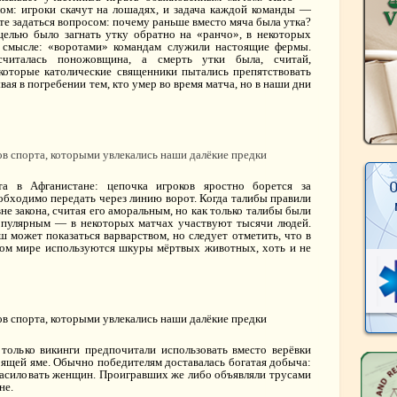
ом: игроки скачут на лошадях, и задача каждой команды —
те задаться вопросом: почему раньше вместо мяча была утка?
целью было загнать утку обратно на «ранчо», в некоторых
м смысле: «воротами» командам служили настоящие фермы.
италась поножовщина, а смерть утки была, считай,
екоторые католические священники пытались препятствовать
вая в погребении тем, кто умер во время матча, но в наши дни
а в Афганистане: цепочка игроков яростно борется за
обходимо передать через линию ворот. Когда талибы правили
е закона, считая его аморальным, но как только талибы были
популярным — в некоторых матчах участвуют тысячи людей.
 может показаться варварством, но следует отметить, что в
ном мире используются шкуры мёртвых животных, хоть и не
 только викинги предпочитали использовать вместо верёвки
рящей яме. Обычно победителям доставалась богатая добыча:
 насиловать женщин. Проигравших же либо объявляли трусами
не.