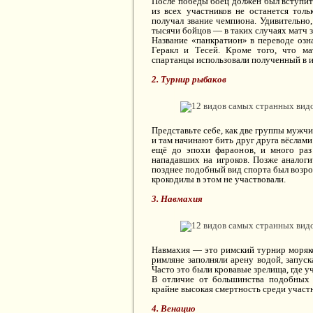
После победы боец должен был вступит
из всех участников не останется толь
получал звание чемпиона. Удивительно
тысячи бойцов — в таких случаях матч з
Название «панкратион» в переводе озна
Геракл и Тесей. Кроме того, что м
спартанцы использовали полученный в и
2. Турнир рыбаков
Представьте себе, как две группы мужчи
и там начинают бить друг друга вёслами
ещё до эпохи фараонов, и много раз
нападавших на игроков. Позже аналоги
позднее подобный вид спорта был возрож
крокодилы в этом не участвовали.
3. Навмахия
Навмахия — это римский турнир моряко
римляне заполняли арену водой, запуск
Часто это были кровавые зрелища, где 
В отличие от большинства подобных 
крайне высокая смертность среди участ
4. Венацио