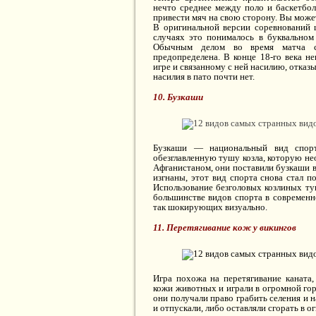
нечто среднее между поло и баскетбол
привести мяч на свою сторону. Вы може
В оригинальной версии соревнований 
случаях это понималось в буквально
Обычным делом во время матча сч
предопределена. В конце 18-го века н
игре и связанному с ней насилию, отказы
насилия в пато почти нет.
10. Бузкаши
Бузкаши — национальный вид спорт
обезглавленную тушу козла, которую не
Афганистаном, они поставили бузкаши вн
изгнаны, этот вид спорта снова стал 
Использование безголовых козлиных туш
большинстве видов спорта в современ
так шокирующих визуально.
11. Перетягивание кож у викингов
Игра похожа на перетягивание каната,
кожи животных и играли в огромной го
они получали право грабить селения и
и отпускали, либо оставляли сгорать в ог