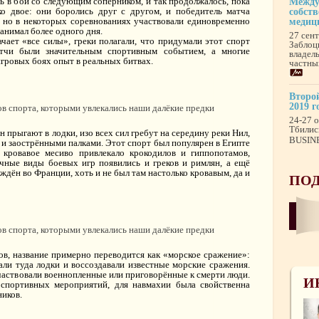
ь в бой со следующим соперником, и так продолжалось, пока
Между
ко двое: они боролись друг с другом, и победитель матча
собст
, но в некоторых соревнованиях участвовали единовременно
медиц
анимал более одного дня.
27 сен
чает «все силы», греки полагали, что придумали этот спорт
Заблоц
атчи были значительным спортивным событием, а многие
владел
гровых боях опыт в реальных битвах.
частны
Второй
2019 г
24-27 о
Тбилис
н прыгают в лодки, изо всех сил гребут на середину реки Нил,
BUSINE
 и заострёнными палками. Этот спорт был популярен в Египте
 кровавое месиво привлекало крокодилов и гиппопотамов,
чные виды боевых игр появились и греков и римлян, а ещё
дён во Франции, хоть и не был там настолько кровавым, да и
ПОД
в, название примерно переводится как «морское сражение»:
али туда лодки и воссоздавали известные морские сражения.
участвовали военнопленные или приговорённые к смерти люди.
И
спортивных мероприятий, для навмахии была свойственна
ников.