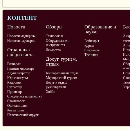
КОНТЕНТ
Новости
Обзоры
Образование и
Бл
наука
Новости медицины
Технологии
Аккр
серт
Новости партнеров
Оборудование и
Вебинары
инструменты
Апте
Курсы
Страничка
Лекарства
Инно
Семинары
специалиста
Ист
Тренинги
Досуг, туризм,
Меди
отдых
Главврач
Обор
осна
Главная медсестра
Администратор
Корпоративный отдых
Обу
Юрисконсульт
Медицинский туризм
Слов
Кадровик
Досуг и отдых
Техн
руководителя
Бухгалтер
Упра
Провизор
Хобби
Специалист по качеству
Стоматолог
Офтальмолог
Косметолог
Пластический хирург