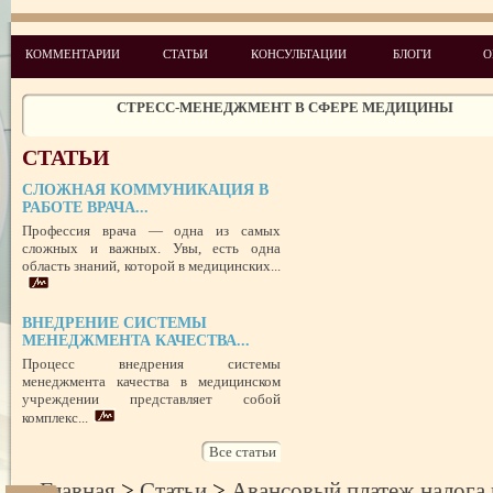
УСПЕШНЫЙ ДЕБЮТ «ШКОЛЫ АДМИНИСТРАТОРОВ МЕДИЦИН
ЦЕНТРА»
ЦЕЛЕПОЛАГАНИЕ, или КАК ПРАВИЛЬНО СТАВИТЬ ЦЕЛИ И ДОС
КОММЕНТАРИИ
СТАТЬИ
КОНСУЛЬТАЦИИ
БЛОГИ
О
ИХ
ЧЕГО ХОТЯТ ПАЦИЕНТЫ КАТЕГОРИИ VIP
СТРЕСС-МЕНЕДЖМЕНТ В СФЕРЕ МЕДИЦИНЫ
ЗАЩИТА РЕПУТАЦИИ В СЕТИ ИНТЕРНЕТ: SERM, ИЛИ КАК БОРО
НЕДОБРОСОВЕСТНЫМИ КОНКУРЕНТАМИ
СТАТЬИ
ПРАВОВОЙ СТАТУС ПРЕДСТАВИТЕЛЯ ПАЦИЕНТА В УКРАИНЕ 
РУБЕЖОМ
СЛОЖНАЯ КОММУНИКАЦИЯ В
РОЛЬ МЕДИЦИНСКОЙ ДОКУМЕНТАЦИИ КАК ДОКАЗАТЕЛЬСТ
РАБОТЕ ВРАЧА...
ГРАЖДАНСКОМ И УГОЛОВНОМ СУДОПРОИЗВОДСТВЕ
Профессия врача — одна из самых
сложных и важных. Увы, есть одна
область знаний, которой в медицинских...
ВНЕДРЕНИЕ СИСТЕМЫ
МЕНЕДЖМЕНТА КАЧЕСТВА...
Процесс внедрения системы
менеджмента качества в медицинском
учреждении представляет собой
комплекс...
Все статьи
Главная
>
Статьи
>
Авансовый платеж налога