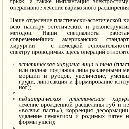
грыж, а также имплантация электростиму
оперативное лечение варикозного расширения
Наше отделение пластически-эстетической х
всю палитру эстетических и реконструкти
методов. Наши специалисты работ
современнейших американских стандарт
хирургии — с немецкой основательнос
спектру проводимых здесь операций относятс
эстетическая хирургия лица и тела
(пласт
или полная подтяжка лица различными ме
морщин и рубцов, увеличение, умень
груди, липосакция и формирование конту
ног);
педиатрическая пластическая хирур
лечение врожденной расщелины губ и нёб
«волчья пасть»), коррекция деформации
удаление гемангиом и родимых пятен н
формы ушей);