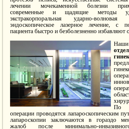
лечении мочекаменной болезни при
современные и щадящие методы уд
экстракорпоральная ударно-волновая
эндоскопическое лазерное лечение, с 
пациента быстро и безболезненно избавляют о
Наш
отде
гине
предл
гинек
опер
инно
опера
обла
хирур
По 
операции проводятся лапароскопическим пу
лапароскопии заключаются в гораздо ме
жалоб после минимально-инвазивног