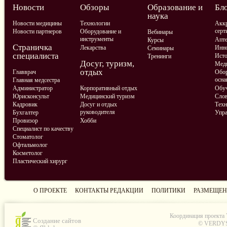
Новости
Обзоры
Образование и
Бл
наука
Новости медицины
Технологии
Аккр
серт
Новости партнеров
Оборудование и
Вебинары
инструменты
Апте
Курсы
Страничка
Лекарства
Инно
Семинары
специалиста
Ист
Тренинги
Досуг, туризм,
Меди
отдых
Главврач
Обор
осна
Главная медсестра
Администратор
Корпоративный отдых
Обу
Юрисконсульт
Медицинский туризм
Слов
Кадровик
Досуг и отдых
Техн
руководителя
Бухгалтер
Упра
Провизор
Хобби
Специалист по качеству
Стоматолог
Офтальмолог
Косметолог
Пластический хирург
О ПРОЕКТЕ
КОНТАКТЫ РЕДАКЦИИ
ПОЛИТИКИ
РАЗМЕЩЕН
Координация проекта
Создание сайтов
© VERDYS C