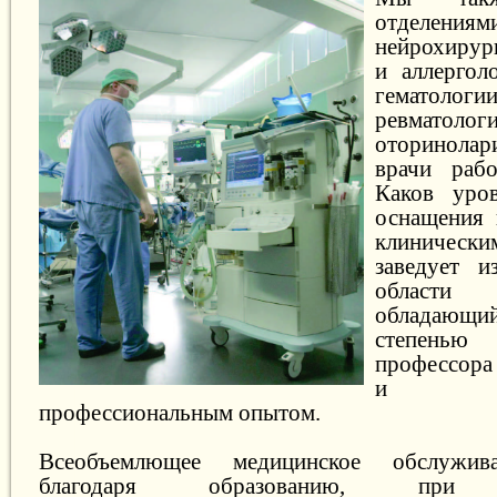
отделения
нейрохирур
и аллергол
гематологи
ревма
оторинолар
врачи раб
Каков уров
оснащения
клиничес
заведует и
области
обладающи
степень
профессора
и мно
профессиональным опытом.
Всеобъемлющее медицинское обслужива
благодаря образованию, при не