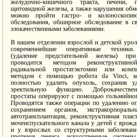
желудочно-кишечного тракта, печени, 
щитовидной железы, а также нарушения обме
можно пройти гастро- и колоноскопию,
обследования, обширное обследование в с
злокачественными заболеваниями.
В нашем отделении взрослой и детской уро
современнейшие оперативные техники.
(удаление предстательной железы) пр
проводится методом реконструктивно
радикальной простатэктомии или компь
методом с помощью робота da Vinci, к
полностью удалить опухоль, сохранив 
эректильную функцию. Доброкачестве
простаты оперируют с помощью гольмийног
Проводятся также операции по удалению оп
сохранением органов, экстракорпорал
автотрансплантация, реконструктивная плас
мочеиспускательного канала у детей с врож
и у взрослых со структурными заболевани
протезов пениса, искусственные систем