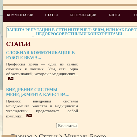
ЧЕГО ХОТЯТ ПАЦИЕНТЫ КАТЕГОРИИ VIP
КОММЕНТАРИИ
СТАТЬИ
КОНСУЛЬТАЦИИ
БЛОГИ
О
СТРЕСС-МЕНЕДЖМЕНТ В СФЕРЕ МЕДИЦИНЫ
ЗАЩИТА РЕПУТАЦИИ В СЕТИ ИНТЕРНЕТ: SERM, ИЛИ КАК БОРО
НЕДОБРОСОВЕСТНЫМИ КОНКУРЕНТАМИ
ПРАВОВОЙ СТАТУС ПРЕДСТАВИТЕЛЯ ПАЦИЕНТА В УКРАИНЕ 
РУБЕЖОМ
СТАТЬИ
РОЛЬ МЕДИЦИНСКОЙ ДОКУМЕНТАЦИИ КАК ДОКАЗАТЕЛЬСТ
ГРАЖДАНСКОМ И УГОЛОВНОМ СУДОПРОИЗВОДСТВЕ
СЛОЖНАЯ КОММУНИКАЦИЯ В
РАБОТЕ ВРАЧА...
Профессия врача — одна из самых
ПОТРЕБИТЕЛЬСКИЙ ЭКСТРЕМИЗМ
сложных и важных. Увы, есть одна
ПЕРЕГОРЕЛО, или ЧЕМ ГРОЗИТ ЭМОЦИОНАЛЬНОЕ ВЫГОРА
область знаний, которой в медицинских...
ПЕРСОНАЛА
НЕФОРМАЛЬНЫЙ ЛИДЕР — ПОМОЩНИК ИЛИ ВРАГ?
ВНЕДРЕНИЕ СИСТЕМЫ
УСПЕШНЫЙ ДЕБЮТ «ШКОЛЫ АДМИНИСТРАТОРОВ МЕДИЦИН
ЦЕНТРА»
МЕНЕДЖМЕНТА КАЧЕСТВА...
ЦЕЛЕПОЛАГАНИЕ, или КАК ПРАВИЛЬНО СТАВИТЬ ЦЕЛИ И ДОС
Процесс внедрения системы
ИХ
менеджмента качества в медицинском
учреждении представляет собой
комплекс...
Все статьи
Главная
>
Статьи
>
Михаэль Бооке