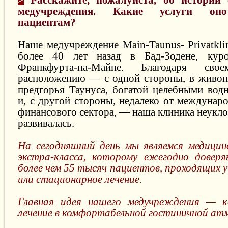
>
Расскажите, пожалуйста, об истории
медучреждения. Какие услуги оно
пациентам?
Наше медучреждение Main-Taunus- Privatkli
более 40 лет назад в Бад-Зодене, кур
Франкфурта-на-Майне. Благодаря сво
расположению — с одной стороны, в живоп
предгорья Таунуса, богатой целебными вод
и, с другой стороны, недалеко от междунар
финансового сектора, — наша клиника неукл
развивалась.
На сегодняшний день мы являемся медицин
экстра-класса, которому ежегодно доверя
более чем 55 тысяч пациентов, проходящих 
или стационарное лечение.
Главная идея нашего медучреждения — к
лечение в комфортабельной гостиничной ат