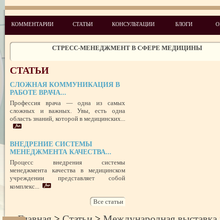
УСПЕШНЫЙ ДЕБЮТ «ШКОЛЫ АДМИНИСТРАТОРОВ МЕДИЦИН
ЦЕНТРА»
ЦЕЛЕПОЛАГАНИЕ, или КАК ПРАВИЛЬНО СТАВИТЬ ЦЕЛИ И ДОС
КОММЕНТАРИИ
СТАТЬИ
КОНСУЛЬТАЦИИ
БЛОГИ
О
ИХ
ЧЕГО ХОТЯТ ПАЦИЕНТЫ КАТЕГОРИИ VIP
СТРЕСС-МЕНЕДЖМЕНТ В СФЕРЕ МЕДИЦИНЫ
ЗАЩИТА РЕПУТАЦИИ В СЕТИ ИНТЕРНЕТ: SERM, ИЛИ КАК БОРО
НЕДОБРОСОВЕСТНЫМИ КОНКУРЕНТАМИ
СТАТЬИ
ПРАВОВОЙ СТАТУС ПРЕДСТАВИТЕЛЯ ПАЦИЕНТА В УКРАИНЕ 
РУБЕЖОМ
СЛОЖНАЯ КОММУНИКАЦИЯ В
РОЛЬ МЕДИЦИНСКОЙ ДОКУМЕНТАЦИИ КАК ДОКАЗАТЕЛЬСТ
РАБОТЕ ВРАЧА...
ГРАЖДАНСКОМ И УГОЛОВНОМ СУДОПРОИЗВОДСТВЕ
Профессия врача — одна из самых
сложных и важных. Увы, есть одна
область знаний, которой в медицинских...
ВНЕДРЕНИЕ СИСТЕМЫ
МЕНЕДЖМЕНТА КАЧЕСТВА...
Процесс внедрения системы
менеджмента качества в медицинском
учреждении представляет собой
комплекс...
Все статьи
Главная
>
Статьи
>
Международная выставка 