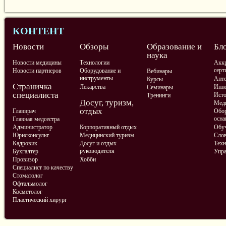
КОНТЕНТ
Новости
Обзоры
Образование и
Бл
наука
Новости медицины
Технологии
Аккр
серт
Новости партнеров
Оборудование и
Вебинары
инструменты
Апте
Курсы
Страничка
Лекарства
Инно
Семинары
специалиста
Ист
Тренинги
Досуг, туризм,
Меди
отдых
Главврач
Обор
осна
Главная медсестра
Администратор
Корпоративный отдых
Обу
Юрисконсульт
Медицинский туризм
Слов
Кадровик
Досуг и отдых
Техн
руководителя
Бухгалтер
Упра
Провизор
Хобби
Специалист по качеству
Стоматолог
Офтальмолог
Косметолог
Пластический хирург