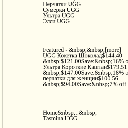
Перчатки UGG
Сумерки UGG
Ультра UGG
Элси UGG
Featured - &nbsp;&nbsp;[more]
UGG Кокетка Шоколад$144.40
&nbsp;$121.00Save:&nbsp;16% 
Ультра Короткие Каштан$179.51
&nbsp;$147.00Save:&nbsp;18% 
перчатки для женщин$100.56
&nbsp;$94.00Save:&nbsp;7% off
Home&nbsp;::&nbsp;
Tasmina UGG