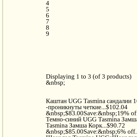
4
5
6
7
8
9
Displaying 1 to 3 (of 3 products)
&nbsp;
Каштан UGG Tasmina сандалии 
-проникнуты четкие...$102.04
&nbsp;$83.00Save:&nbsp;19% off.
Темно-синий UGG Tasmina Зам
Tasmina Замша Корк...$90.72
&nbsp;$85.00Save:&nbsp;6% off..