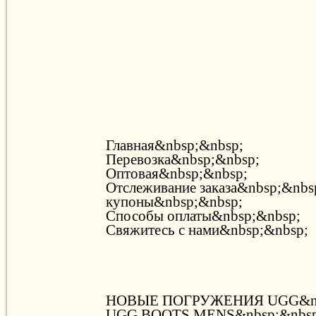
Главная&nbsp;&nbsp;
Перевозка&nbsp;&nbsp;
Оптовая&nbsp;&nbsp;
Отслеживание заказа&nbsp;&nbs
купоны&nbsp;&nbsp;
Способы оплаты&nbsp;&nbsp;
Свяжитесь с нами&nbsp;&nbsp;
НОВЫЕ ПОГРУЖЕНИЯ UGG&nb
UGG BOOTS MENS&nbsp;&nbsp