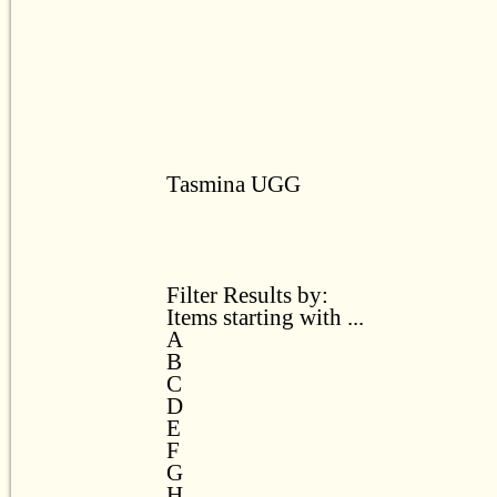
Tasmina UGG
Filter Results by:
Items starting with ...
A
B
C
D
E
F
G
H