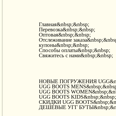
Главная&nbsp;&nbsp;
Перевозка&nbsp;&nbsp;
Оптовая&nbsp;&nbsp;
Отслеживание заказа&nbsp;&nbs
купоны&nbsp;&nbsp;
Способы оплаты&nbsp;&nbsp;
Свяжитесь с нами&nbsp;&nbsp;
НОВЫЕ ПОГРУЖЕНИЯ UGG&nb
UGG BOOTS MENS&nbsp;&nbsp
UGG BOOTS WOMEN&nbsp;&nb
UGG BOOTS KIDS&nbsp;&nbsp
СКИДКИ UGG BOOTS&nbsp;&n
ДЕШЕВЫЕ УГГ БУТЫ&nbsp;&n