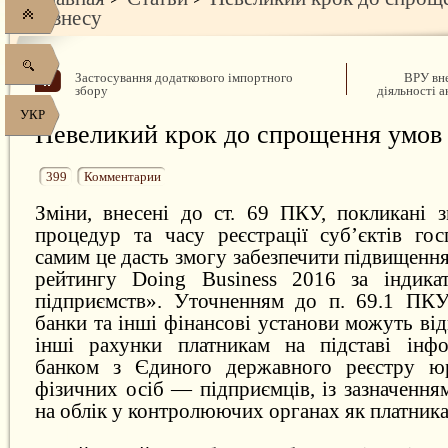
бізнесу
Застосування додаткового імпортного
ВРУ вне
збору
діяльності 
УКР
Невеликий крок до спрощення умов 
399
Комментарии
Зміни, внесені до ст. 69 ПКУ, покликані з
процедур та часу реєстрації суб’єктів го
самим це дасть змогу забезпечити підвищення
рейтингу Doing Business 2016 за індикат
підприємств». Уточненням до п. 69.1 ПКУ
банки та інші фінансові установи можуть від
інші рахунки платникам на підставі інфо
банком з Єдиного державного реєстру ю
фізичних осіб — підприємців, із зазначення
на облік у контролюючих органах як платника