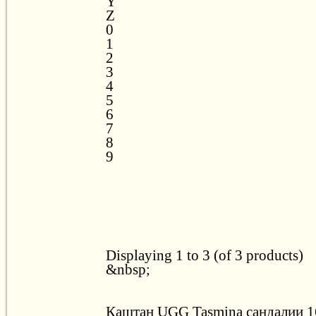
Y
Z
0
1
2
3
4
5
6
7
8
9
Displaying 1 to 3 (of 3 products)
&nbsp;
Каштан UGG Tasmina сандалии 