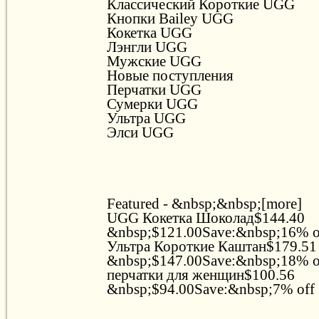
Классический Короткие UGG
Кнопки Bailey UGG
Кокетка UGG
Лэнгли UGG
Мужские UGG
Новые поступления
Перчатки UGG
Сумерки UGG
Ультра UGG
Элси UGG
Featured - &nbsp;&nbsp;[more]
UGG Кокетка Шоколад$144.40
&nbsp;$121.00Save:&nbsp;16% 
Ультра Короткие Каштан$179.51
&nbsp;$147.00Save:&nbsp;18% 
перчатки для женщин$100.56
&nbsp;$94.00Save:&nbsp;7% off