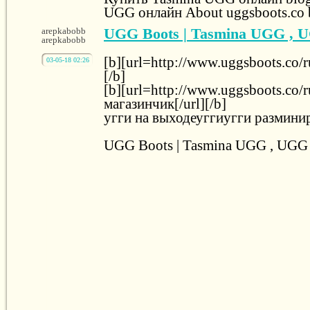
UGG онлайн About uggsboots.co 
UGG Boots | Tasmina UGG , 
arepkabobb
arepkabobb
[b][url=http://www.uggsboots.co/r
03-05-18 02:26
[/b]
[b][url=http://www.uggsboots.co/r
магазинчик[/url][/b]
угги на выходеуггиугги размини
UGG Boots | Tasmina UGG , UGG