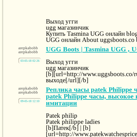
Выход угги
ugg магазинчик
Купить Tasmina UGG онлайн blog
UGG онлайн About uggsboots.co 
UGG Boots | Tasmina UGG , 
arepkabobb
arepkabobb
Выход угги
03-05-18 02:26
ugg магазинчик
[b][url=http://www.uggsboots.co/r
выходе[/url][/b]
Реплика часы patek Philippe 
arepkabobb
arepkabobb
patek Philippe часы, высокое
имитации
09-05-18 12:10
Patek philip
Patek philippe ladies
[b]Патек[/b] | [b]
[url=http://www.patekwatchesprice.