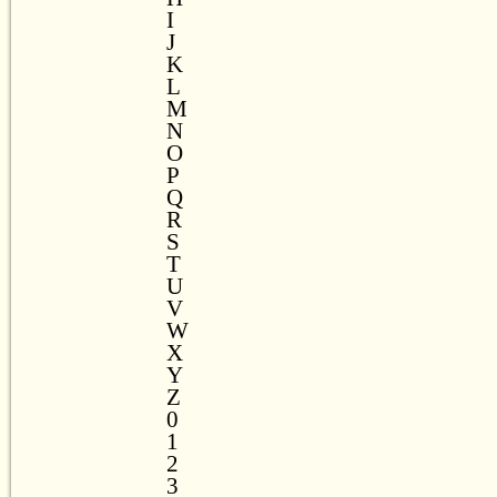
I
J
K
L
M
N
O
P
Q
R
S
T
U
V
W
X
Y
Z
0
1
2
3