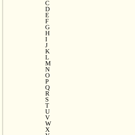
C
D
E
F
G
H
I
J
K
L
M
N
O
P
Q
R
S
T
U
V
W
X