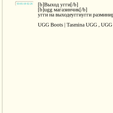
[b]Выход угги[/b]
03-05-18 02:26
[b]ugg магазинчик[/b]
угги на выходеуггиугги размини
UGG Boots | Tasmina UGG , UGG