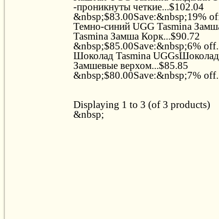
-проникнуты четкие...$102.04
&nbsp;$83.00Save:&nbsp;19% off.
Темно-синий UGG Tasmina Зам
Tasmina Замша Корк...$90.72
&nbsp;$85.00Save:&nbsp;6% off..
Шоколад Tasmina UGGsШоколад
Замшевые верхом...$85.85
&nbsp;$80.00Save:&nbsp;7% off..
Displaying 1 to 3 (of 3 products)
&nbsp;