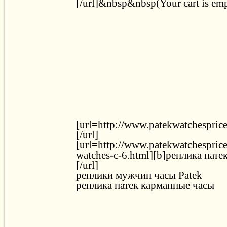
[/url]&nbsp&nbsp(Your cart is em
[url=http://www.patekwatchesprice
[/url]
[url=http://www.patekwatchesprice.
watches-c-6.html][b]реплика пате
[/url]
реплики мужчин часы Patek
реплика патек карманные часы