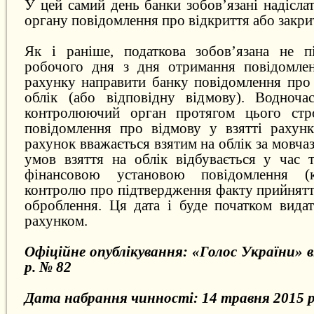
У цей самий день банки зобов’язані надісл
органу повідомлення про відкриття або закри
Як і раніше, податкова зобов’язана не п
робочого дня з дня отримання повідомлен
рахунку направити банку повідомлення про 
облік (або відповідну відмову). Водноча
контролюючий орган протягом цього стр
повідомлення про відмову у взятті рахунк
рахунок вважається взятим на облік за мовчаз
умов взяття на облік відбувається у час 
фінансовою установою повідомлення (к
контролю про підтвердження факту прийнятт
оброблення. Ця дата і буде початком видат
рахунком.
Офіційне опублікування: «Голос України» в
р. № 82
Дата набрання чинності: 14 травня 2015 р