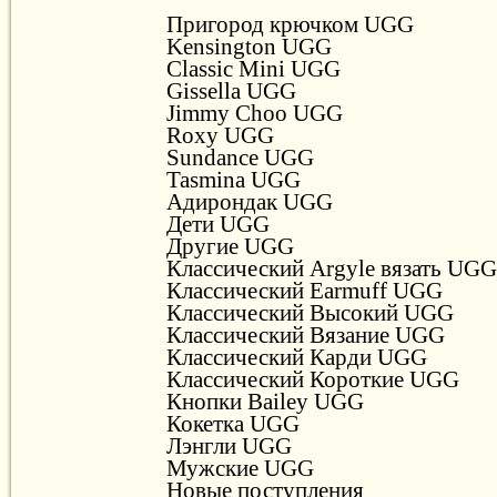
Пригород крючком UGG
Kensington UGG
Classic Mini UGG
Gissella UGG
Jimmy Choo UGG
Roxy UGG
Sundance UGG
Tasmina UGG
Адирондак UGG
Дети UGG
Другие UGG
Классический Argyle вязать UGG
Классический Earmuff UGG
Классический Высокий UGG
Классический Вязание UGG
Классический Карди UGG
Классический Короткие UGG
Кнопки Bailey UGG
Кокетка UGG
Лэнгли UGG
Мужские UGG
Новые поступления