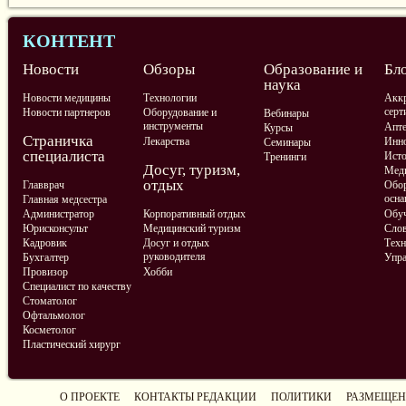
КОНТЕНТ
Новости
Обзоры
Образование и
Бл
наука
Новости медицины
Технологии
Аккр
серт
Новости партнеров
Оборудование и
Вебинары
инструменты
Апте
Курсы
Страничка
Лекарства
Инно
Семинары
специалиста
Ист
Тренинги
Досуг, туризм,
Меди
отдых
Главврач
Обор
осна
Главная медсестра
Администратор
Корпоративный отдых
Обу
Юрисконсульт
Медицинский туризм
Слов
Кадровик
Досуг и отдых
Техн
руководителя
Бухгалтер
Упра
Провизор
Хобби
Специалист по качеству
Стоматолог
Офтальмолог
Косметолог
Пластический хирург
О ПРОЕКТЕ
КОНТАКТЫ РЕДАКЦИИ
ПОЛИТИКИ
РАЗМЕЩЕН