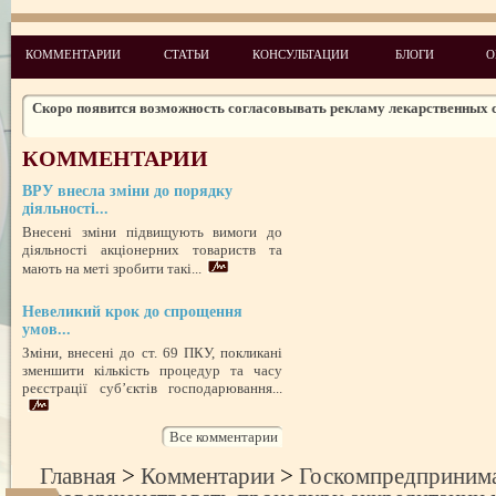
Законодательство: нормативные акты и проекты № 5 2010
Новые лицензионные условия осуществления деятельности по медиц
КОММЕНТАРИИ
СТАТЬИ
КОНСУЛЬТАЦИИ
БЛОГИ
О
практике
Чего ожидать налогоплательщикам в 2011 году
Скоро появится возможность согласовывать рекламу лекарственных 
Изменения в администрировании налогов и сборов
КОММЕНТАРИИ
НДСные коррективы
ВРУ внесла зміни до порядку
Обзор изменений налогового законодательства на 2012 год
діяльності...
Внесені зміни підвищують вимоги до
діяльності акціонерних товариств та
мають на меті зробити такі...
Невеликий крок до спрощення
умов...
Зміни, внесені до ст. 69 ПКУ, покликані
зменшити кількість процедур та часу
реєстрації суб’єктів господарювання...
Все комментарии
Главная
>
Комментарии
>
Госкомпредпринима