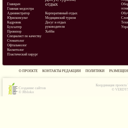
отдых
Главврач
Обор
осна
Главная медсестра
Администратор
Корпоративный отдых
Обу
Юрисконсульт
Медицинский туризм
Слов
Кадровик
Досуг и отдых
Техн
руководителя
Бухгалтер
Упра
Провизор
Хобби
Специалист по качеству
Стоматолог
Офтальмолог
Косметолог
Пластический хирург
О ПРОЕКТЕ
КОНТАКТЫ РЕДАКЦИИ
ПОЛИТИКИ
РАЗМЕЩЕН
Координация проекта
Создание сайтов
© VERDYS C
© Яbloko