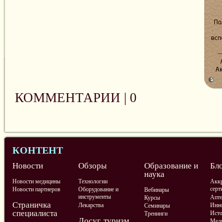
КОММЕНТАРИИ |
0
КОНТЕНТ
Новости
Обзоры
Образование и
Бл
наука
Новости медицины
Технологии
Аккр
серт
Новости партнеров
Оборудование и
Вебинары
инструменты
Апте
Курсы
Страничка
Лекарства
Инно
Семинары
специалиста
Ист
Тренинги
Досуг, туризм,
Меди