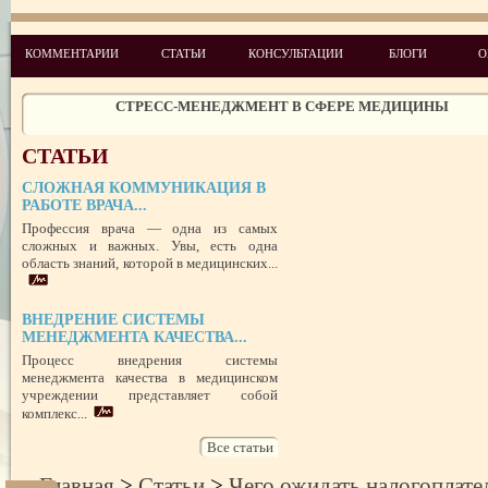
КОММЕНТАРИИ
СТАТЬИ
КОНСУЛЬТАЦИИ
БЛОГИ
О
ЧЕГО ХОТЯТ ПАЦИЕНТЫ КАТЕГОРИИ VIP
СТРЕСС-МЕНЕДЖМЕНТ В СФЕРЕ МЕДИЦИНЫ
ЗАЩИТА РЕПУТАЦИИ В СЕТИ ИНТЕРНЕТ: SERM, ИЛИ КАК БОРО
НЕДОБРОСОВЕСТНЫМИ КОНКУРЕНТАМИ
СТАТЬИ
ПРАВОВОЙ СТАТУС ПРЕДСТАВИТЕЛЯ ПАЦИЕНТА В УКРАИНЕ 
РУБЕЖОМ
СЛОЖНАЯ КОММУНИКАЦИЯ В
РОЛЬ МЕДИЦИНСКОЙ ДОКУМЕНТАЦИИ КАК ДОКАЗАТЕЛЬСТ
ГРАЖДАНСКОМ И УГОЛОВНОМ СУДОПРОИЗВОДСТВЕ
РАБОТЕ ВРАЧА...
Профессия врача — одна из самых
сложных и важных. Увы, есть одна
ПОТРЕБИТЕЛЬСКИЙ ЭКСТРЕМИЗМ
область знаний, которой в медицинских...
ПЕРЕГОРЕЛО, или ЧЕМ ГРОЗИТ ЭМОЦИОНАЛЬНОЕ ВЫГОРА
ПЕРСОНАЛА
НЕФОРМАЛЬНЫЙ ЛИДЕР — ПОМОЩНИК ИЛИ ВРАГ?
ВНЕДРЕНИЕ СИСТЕМЫ
МЕНЕДЖМЕНТА КАЧЕСТВА...
УСПЕШНЫЙ ДЕБЮТ «ШКОЛЫ АДМИНИСТРАТОРОВ МЕДИЦИН
ЦЕНТРА»
Процесс внедрения системы
ЦЕЛЕПОЛАГАНИЕ, или КАК ПРАВИЛЬНО СТАВИТЬ ЦЕЛИ И ДОС
менеджмента качества в медицинском
ИХ
учреждении представляет собой
комплекс...
Все статьи
Главная
>
Статьи
>
Чего ожидать налогоплате