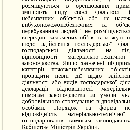
розміщуються в орендованих прим
змінюють виду своєї діяльності (
небезпечних об’єктів) або не належ
вибухопожежонебезпечних та об’
перебуванням людей і не розміщуються
всередині зазначених об’єктів, можуть п
щодо здійснення господарської діял
господарської діяльності на підс
відповідності матеріально-технічн
законодавства. Якщо зазначені підприє
категорії пожежонебезпечних об’єк
провадити певні дії щодо здійснен
діяльності або видів господарської діял
декларації відповідності матеріальн
вимогам законодавства за умови укл
добровільного страхування відповідальн
особами. Порядок та форма по
відповідність матеріально-технічн
господарювання вимогам законодавств
Кабінетом Міністрів України.