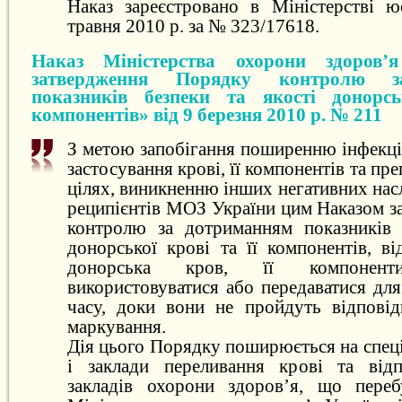
Наказ зареєстровано в Міністерстві ю
травня 2010 р. за № 323/17618.
Наказ Міністерства охорони здоров’
затвердження Порядку контролю з
показників безпеки та якості донорсь
компонентів» від 9 березня 2010 р. № 211
З метою запобігання поширенню інфекці
застосування крові, її компонентів та пр
цілях, виникненню інших негативних насл
реципієнтів МОЗ України цим Наказом з
контролю за дотриманням показників 
донорської крові та її компонентів, в
донорська кров, її компоне
використовуватися або передаватися для 
часу, доки вони не пройдуть відпові
маркування.
Дія цього Порядку поширюється на спеці
і заклади переливання крові та відп
закладів охорони здоров’я, що переб