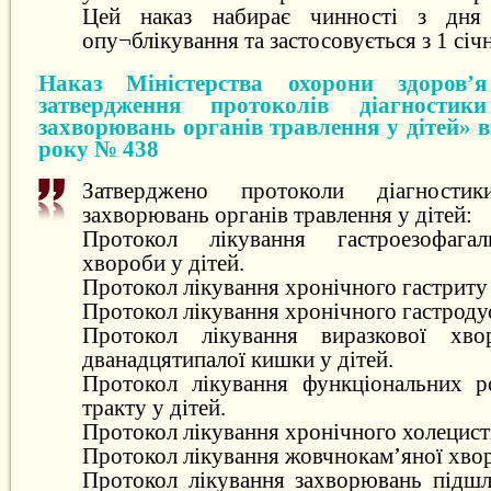
Цей наказ набирає чинності з дня 
опу¬блікування та застосовується з 1 сі
Наказ Міністерства охорони здоров’
затвердження протоколів діагностик
захворювань органів травлення у дітей» в
року № 438
Затверджено протоколи діагности
захворювань органів травлення у дітей:
Протокол лікування гастроезофагал
хвороби у дітей.
Протокол лікування хронічного гастриту 
Протокол лікування хронічного гастродуо
Протокол лікування виразкової хв
дванадцятипалої кишки у дітей.
Протокол лікування функціональних ро
тракту у дітей.
Протокол лікування хронічного холецисти
Протокол лікування жовчнокам’яної хвор
Протокол лікування захворювань підшл