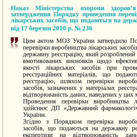
Наказ Міністерства охорони здоров’
затвердження Порядку проведення перев
лікарських засобів, що подаються на дер
від 17 березня 2010 р. № 236
Цим актом МОЗ України затвердило По
перевірки виробництва лікарських засобі
державну реєстрацію, який розроблений
вмотивованих висновків щодо ефектив
якості лікарських засобів при прове
реєстраційних матеріалів, що подаю
реєстрацію, шляхом перевірки виробн
засобів, зазначених у матеріалах реєстр
відтворюваність даних, наведених у цих 
Проведення перевірки виробництва лі
здійснює ДП «Державний фармаколог
України.
Згідно з Порядком перевірка виробн
засобів, що подаються на державну р
експертизи на відтворюваність дан