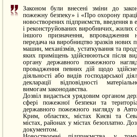
Законом були внесені зміни до зако
пожежну безпеку» і «Про охорону праці
новостворених підприємств, введення в 
і реконструйованих виробничих, жилих об
іншого призначення, впровадження н
передача на виробництво зразків нових
машин, механізмів, устаткування та прод
яких приміщень здійснюються після вид
органу державного пожежного нагляд
провадження певних дій щодо здійсне
діяльності або видів господарської діял
декларації відповідності матеріальн
вимогам законодавства.
Дозвіл видається урядовим органом дер
сфері пожежної безпеки та територі
державного пожежного нагляду в Авто
Крим, областях, містах Києві та Сева
містах, районах у містах безоплатно. До
документом.
Новостворені підприємства, у то