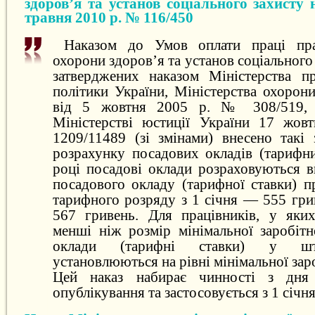
здоров’я та установ соціального захисту 
травня 2010 р. № 116/450
Наказом до Умов оплати праці прац
охорони здоров’я та установ соціального
затверджених наказом Міністерства пр
політики України, Міністерства охорон
від 5 жовтня 2005 р. № 308/519, з
Міністерстві юстиції України 17 жов
1209/11489 (зі змінами) внесено такі
розрахунку посадових окладів (тарифни
році посадові оклади розраховуються в
посадового окладу (тарифної ставки) п
тарифного розряду з 1 січня — 555 гри
567 гривень. Для працівників, у яки
менші ніж розмір мінімальної заробітн
оклади (тарифні ставки) у шт
установлюються на рівні мінімальної заро
Цей наказ набирає чинності з дня 
опублікування та застосовується з 1 січн