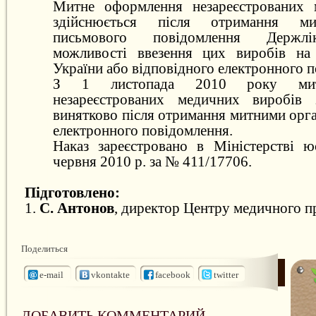
Митне оформлення незареєстрованих 
здійснюється після отримання м
письмового повідомлення Держлі
можливості ввезення цих виробів на
України або відповідного електронного 
З 1 листопада 2010 року мит
незареєстрованих медичних виробів з
винятково після отримання митними орг
електронного повідомлення.
Наказ зареєстровано в Міністерстві ю
червня 2010 р. за № 411/17706.
Підготовлено:
1.
С. Антонов
, директор Центру медичного п
Поделиться
e-mail
vkontakte
facebook
twitter
ДОБАВИТЬ КОММЕНТАРИЙ