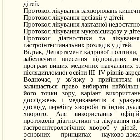
дітей.
Протокол лікування захворювань кишечни
Протокол лікування целіакії у дітей.
Протокол лікування лактазної недостатнос
Протокол лікування муковісцидозу у діте
Протокол діагностики та лікування
гастроінтестинальних розладів у дітей.
Відтак, Департамент кадрової політики, 
забезпечити внесення відповідних зм
програм вищих медичних навчальних зак
післядипломної освіти III–ІV рівнів акред
Водночас, у зв’язку з прийняттям на
залишається право вибирати найбільш
його точки зору, варіант використа
досліджень і медикаментів з урахув
досвіду, перебігу хвороби та індивідуа
хворого. Але використання офіцій
протоколів діагностики та лікування н
гастроентерологічних хвороб у дітей,
основних принципах науково-дока