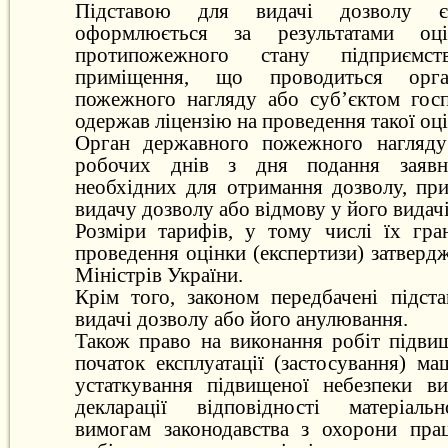
Підставою для видачі дозволу 
оформлюється за результатами оцін
протипожежного стану підприємс
приміщення, що проводиться орг
пожежного нагляду або суб’єктом гос
одержав ліцензію на проведення такої оці
Орган державного пожежного нагляду
робочих днів з дня подання заявни
необхідних для отримання дозволу, пр
видачу дозволу або відмову у його видач
Розміри тарифів, у тому числі їх гра
проведення оцінки (експертизи) затвер
Міністрів України.
Крім того, законом передбачені підст
видачі дозволу або його анулювання.
Також право на виконання робіт підвищ
початок експлуатації (застосування) ма
устаткування підвищеної небезпеки ви
декларації відповідності матеріальн
вимогам законодавства з охорони прац