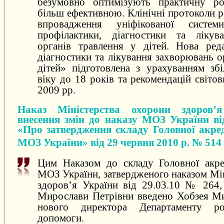
безумовно оптимізують практичну роб
більш ефективною. Клінічні протоколи 
впровадження уніфікованої систе
профілактики, діагностики та лікув
органів травлення у дітей. Нова ред
діагностики та лікування захворювань о
дітей» підготовлена з урахуванням зб
віку до 18 років та рекомендацій світо
2009 рр.
Наказ Міністерства охорони здоров’
внесення змін до наказу МОЗ України ві
«Про затвердження складу Головної акред
МОЗ України» від 29 червня 2010 р. № 514
Цим Наказом до складу Головної акред
МОЗ України, затвердженого наказом Мі
здоров’я України від 29.03.10 № 264,
Мирослави Петрівни введено Хобзея М
нового директора Департаменту ро
допомоги.