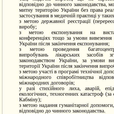
відповідно до чинного законодавства, м
митну територію України без права реалі
застосування в медичній практиці у таки
з метою державної реєстрації (перереє
виробу;
з метою експонування на вистав
конференціях тощо за умови вивезення 
України після закінчення експонування;
з метою проведення багатоцентр
випробувань лікарських засобів 
законодавством України, за умови ви
території України після закінчення випро
з метою участі в програмі технічної доп
міжнародного співробітництва відп
міжнародних договорів;
у разі стихійного лиха, аварій, епід
екологічних, техногенних катастроф (з
Кабміну);
з метою надання гуманітарної допомоги
відповідно до чинного законодавства.