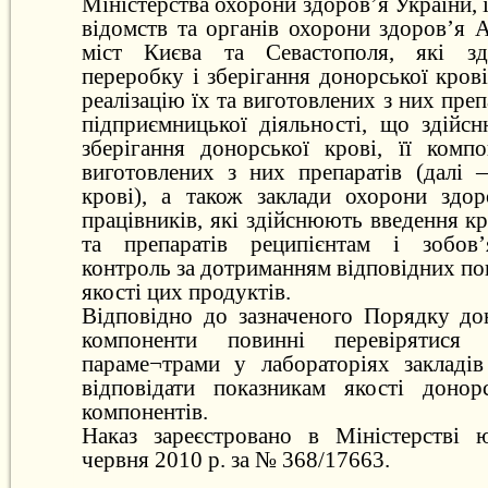
Міністерства охорони здоров’я України, 
відомств та органів охорони здоров’я 
міст Києва та Севастополя, які зд
переробку і зберігання донорської крові
реалізацію їх та виготовлених з них препа
підприємницької діяльності, що здійс
зберігання донорської крові, її компо
виготовлених з них препаратів (далі
крові), а також заклади охорони здо
працівників, які здійснюють введення кр
та препаратів реципієнтам і зобов’я
контроль за дотриманням відповідних пок
якості цих продуктів.
Відповідно до зазначеного Порядку дон
компоненти повинні перевірятися 
параме¬трами у лабораторіях закладі
відповідати показникам якості донор
компонентів.
Наказ зареєстровано в Міністерстві 
червня 2010 р. за № 368/17663.