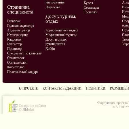
инструменты
Апте
Курсы
Страничка
Лекарства
Инно
Семинары
специалиста
Ист
Тренинги
Досуг, туризм,
Меди
отдых
Главврач
Обор
осна
Главная медсестра
Администратор
Корпоративный отдых
Обу
Юрисконсульт
Медицинский туризм
Слов
Кадровик
Досуг и отдых
Техн
руководителя
Бухгалтер
Упра
Провизор
Хобби
Специалист по качеству
Стоматолог
Офтальмолог
Косметолог
Пластический хирург
О ПРОЕКТЕ
КОНТАКТЫ РЕДАКЦИИ
ПОЛИТИКИ
РАЗМЕЩЕН
Координация проекта
Создание сайтов
© VERDYS C
© Яbloko