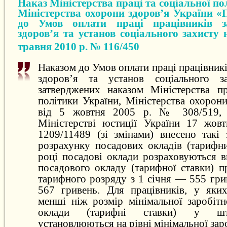
Наказ Міністерства праці та соціальної по
Міністерства охорони здоров’я України «
до Умов оплати праці працівників з
здоров’я та установ соціального захисту 
травня 2010 р. № 116/450
Наказом до Умов оплати праці працівникі
здоров’я та установ соціального за
затверджених наказом Міністерства пр
політики України, Міністерства охорон
від 5 жовтня 2005 р. № 308/519, з
Міністерстві юстиції України 17 жов
1209/11489 (зі змінами) внесено такі
розрахунку посадових окладів (тарифни
році посадові оклади розраховуються в
посадового окладу (тарифної ставки) п
тарифного розряду з 1 січня — 555 гри
567 гривень. Для працівників, у яки
менші ніж розмір мінімальної заробітн
оклади (тарифні ставки) у шт
установлюються на рівні мінімальної заро