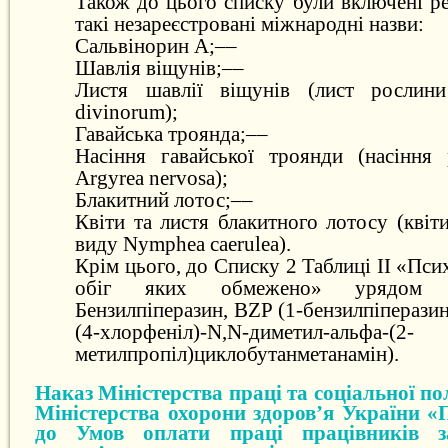
Також до цього списку були включені р
такі незареєстровані міжнародні назви:
Сальвінорин А;––
Шавлія віщунів;––
Листя шавлії віщунів (лист рослин
divinorum);
Гавайська троянда;––
Насіння гавайської троянди (насіння
Argyrea nervosa);
Блакитний лотос;––
Квіти та листя блакитного лотосу (квіт
виду Nymphea caerulea).
Крім цього, до Списку 2 Таблиці ІІ «Пси
обіг яких обмежено» урядом 
Бензилпіперазин, BZP (1-бензилпіперазин
(4-хлорфеніл)-N,N-диметил-альфа-(2-
метилпропіл)циклобутанметанамін).
Наказ Міністерства праці та соціальної по
Міністерства охорони здоров’я України «
до Умов оплати праці працівників з