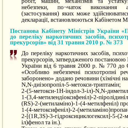
робіт, машин, механізмів та устатку
небезпеки, по¬чаток виконання а
(застосування) яких може здійснюватися
декларації, встановлюються Кабінетом Мі
Постанова Кабінету Міністрів України «П
до переліку наркотичних засобів, психот
прекурсорів» від 31 травня 2010 р. № 373
До переліку наркотичних засобів, псих
прекурсорів, затвердженого постановою 
України від 6 травня 2000 р. № 770 до 
«Особливо небезпечні психотропні ре
заборонено» додано речовини (хімічні на
N,N-диізопропіл-5-метокси-триптамін;
2-(5-метокси-1Н-індол-3-іл)-N,N-диметил
1-(3,4-метилендіоксифеніл)-2-піролідині
(RS)-2-(метиламіно)-1-(4-метилфеніл) пр
1-(4-метоксифеніл)-2-(метиламіно)пропан
2-[(1R,3S)-3-гідроксициклогексил]-5-(2-
іл)фенол та ін.).