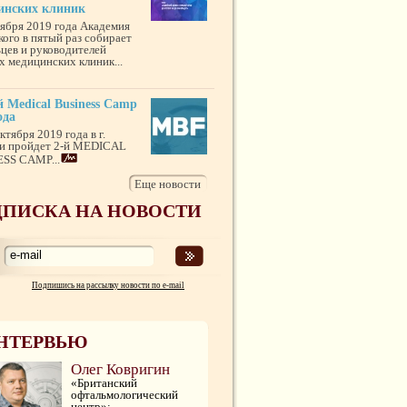
инских клиник
тября 2019 года Академия
кого в пятый раз собирает
ьцев и руководителей
х медицинских клиник...
 Medical Business Camp
ода
ктября 2019 года в г.
и пройдет 2-й MEDICAL
SS CAMP...
Еще новости
ПИСКА НА НОВОСТИ
Подпишись на рассылку новости по e-mail
НТЕРВЬЮ
Олег Ковригин
«Британский
офтальмологический
центр»: