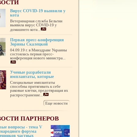
ВОСТИ
Вирус COVID-19 выявили у
кота
Ветеринарная служба Бельгии
выявила вирус COVID-19 у
домашнего кота...
Первая пресс-конференция
Зоряны Скалецкой
04.09.19 г. в Минздраве Украины
состоялась первая пресс-
конференция нового министра...
Ученые разработали
имплантаты, которые
Специальные имплантаты
способны притягивать к себе
раковые клетки, предотвращая их
распространение...
Еще новости
ОСТИ ПАРТНЕРОВ
вые вопросы - тема V
народного форума
венников частных