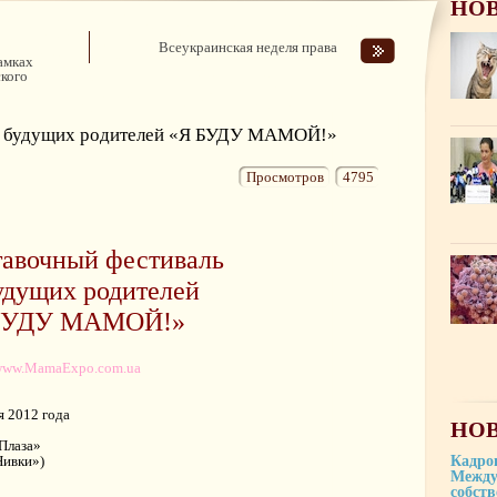
НО
Всеукраинская неделя права
амках
ского
ля будущих родителей «Я БУДУ МАМОЙ!»
Просмотров
4795
тавочный фестиваль
удущих родителей
БУДУ МАМОЙ!»
www.MamaExpo.com.ua
я 2012 года
НОВ
Плаза»
Нивки»)
Кадро
Между
_______
собст