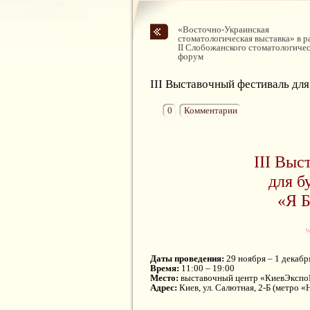
«Восточно-Украинская
стоматологическая выставка» в р
II Слобожанского стоматологиче
форум
ІII Выставочный фестиваль д
0
Комментарии
ІII Выс
для б
«Я 
Даты проведения:
29 ноября – 1 декабр
Время:
11:00 – 19:00
Место:
выставочный центр «КиевЭкспо
Адрес:
Киев, ул. Салютная, 2-Б (метро «
_________________________________