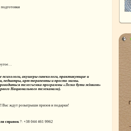
 подготовки
другое…
е психологи, акушеры-гинекологи, практикующие и
и, педиатры, арт-терапевты и просто мамы.
т проводиться телесъемка программы «Легко бути жінкою»
рвого Национального телеканала).
!
Вас ждут розыгрыши призов и подарки!
ля справок
?: +38 044 461 9962