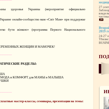
медиц
27 сен
ны здоровья Украины (мероприятие официально
Заблоц
владел
частны
Украине онлайн-сообщество мам «Світ Мам» при поддержке
Второй
гко бути жінкою» (программа Первого Национального
2019 г
24-27 о
Тбилис
BUSINE
ЕРЕМЕННЫХ ЖЕНЩИН И МАМОЧЕК!
_______
ПОД
АТИЧЕСКИЕ РАЗДЕЛЫ:
ЫША
! МОДА и КОМФОРТ для МАМЫ и МАЛЫША
РУШКИ
И
_______
ные мастер-классы, семинары, презентации на темы: