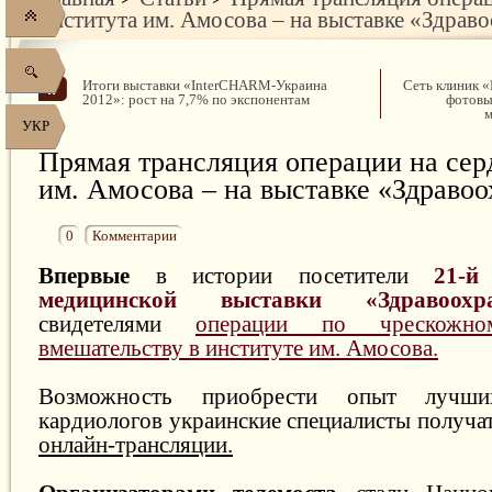
института им. Амосова – на выставке «Здрав
Итоги выставки «InterCHARM-Украина
Сеть клиник «
2012»: рост на 7,7% по экспонентам
фотовы
м
УКР
Прямая трансляция операции на сер
им. Амосова – на выставке «Здраво
0
Комментарии
Впервые
в истории посетители
21-й
медицинской выставки «Здравоохра
свидетелями
операции по чрескожно
вмешательству в институте им. Амосова.
Возможность приобрести опыт лучших
кардиологов украинские специалисты получа
онлайн-трансляции.