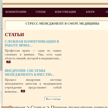
КОММЕНТАРИИ
СТАТЬИ
КОНСУЛЬТАЦИИ
БЛОГИ
О
ЧЕГО ХОТЯТ ПАЦИЕНТЫ КАТЕГОРИИ VIP
СТРЕСС-МЕНЕДЖМЕНТ В СФЕРЕ МЕДИЦИНЫ
ЗАЩИТА РЕПУТАЦИИ В СЕТИ ИНТЕРНЕТ: SERM, ИЛИ КАК БОРО
НЕДОБРОСОВЕСТНЫМИ КОНКУРЕНТАМИ
ПРАВОВОЙ СТАТУС ПРЕДСТАВИТЕЛЯ ПАЦИЕНТА В УКРАИНЕ 
СТАТЬИ
РУБЕЖОМ
РОЛЬ МЕДИЦИНСКОЙ ДОКУМЕНТАЦИИ КАК ДОКАЗАТЕЛЬСТ
СЛОЖНАЯ КОММУНИКАЦИЯ В
ГРАЖДАНСКОМ И УГОЛОВНОМ СУДОПРОИЗВОДСТВЕ
РАБОТЕ ВРАЧА...
Профессия врача — одна из самых
ПОТРЕБИТЕЛЬСКИЙ ЭКСТРЕМИЗМ
сложных и важных. Увы, есть одна
область знаний, которой в медицинских...
ПЕРЕГОРЕЛО, или ЧЕМ ГРОЗИТ ЭМОЦИОНАЛЬНОЕ ВЫГОРА
ПЕРСОНАЛА
НЕФОРМАЛЬНЫЙ ЛИДЕР — ПОМОЩНИК ИЛИ ВРАГ?
ВНЕДРЕНИЕ СИСТЕМЫ
УСПЕШНЫЙ ДЕБЮТ «ШКОЛЫ АДМИНИСТРАТОРОВ МЕДИЦИН
МЕНЕДЖМЕНТА КАЧЕСТВА...
ЦЕНТРА»
Процесс внедрения системы
ЦЕЛЕПОЛАГАНИЕ, или КАК ПРАВИЛЬНО СТАВИТЬ ЦЕЛИ И ДОС
менеджмента качества в медицинском
ИХ
учреждении представляет собой
комплекс...
Все статьи
Главная
>
Статьи
>
Прямая трансляция операц