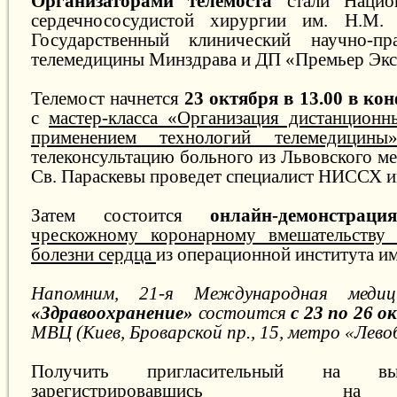
Организаторами телемоста
стали Национ
сердечнососудистой хирургии им. Н.М
Государственный клинический научно-пр
телемедицины Минздрава и ДП «Премьер Экс
Телемост начнется
23 октября в 13.00 в ко
с
мастер-класса «Организация дистанционн
применением технологий телемедицины
телеконсультацию больного из Львовского м
Св. Параскевы проведет специалист НИССХ и
Затем состоится
онлайн-демонстрация
чрескожному коронарному вмешательству
болезни сердца
из операционной института им
Напомним, 21-я Международная медиц
«Здравоохранение»
состоится
с 23 по 26 о
МВЦ (Киев, Броварской пр., 15, метро «Лево
Получить пригласительный на вы
зарегистрировавшись 