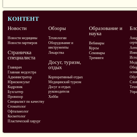
КОНТЕНТ
Новости
Обзоры
Образование и
Бл
наука
Новости медицины
Технологии
Аккр
серт
Новости партнеров
Оборудование и
Вебинары
инструменты
Апте
Курсы
Страничка
Лекарства
Инно
Семинары
специалиста
Ист
Тренинги
Досуг, туризм,
Меди
отдых
Главврач
Обор
осна
Главная медсестра
Администратор
Корпоративный отдых
Обу
Юрисконсульт
Медицинский туризм
Слов
Кадровик
Досуг и отдых
Техн
руководителя
Бухгалтер
Упра
Провизор
Хобби
Специалист по качеству
Стоматолог
Офтальмолог
Косметолог
Пластический хирург