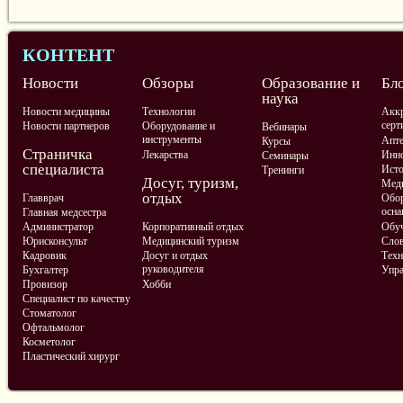
КОНТЕНТ
Новости
Обзоры
Образование и
Бл
наука
Новости медицины
Технологии
Аккр
серт
Новости партнеров
Оборудование и
Вебинары
инструменты
Апте
Курсы
Страничка
Лекарства
Инно
Семинары
специалиста
Ист
Тренинги
Досуг, туризм,
Меди
отдых
Главврач
Обор
осна
Главная медсестра
Администратор
Корпоративный отдых
Обу
Юрисконсульт
Медицинский туризм
Слов
Кадровик
Досуг и отдых
Техн
руководителя
Бухгалтер
Упра
Провизор
Хобби
Специалист по качеству
Стоматолог
Офтальмолог
Косметолог
Пластический хирург