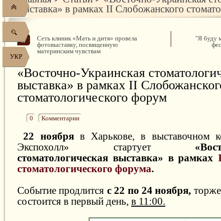
выставка» в рамках II Слобожанского стомат
Сеть клиник «Мать и дитя» провела
"Я буду 
фотовыставку, посвященную
фес
материнским чувствам
УКР
«Восточно-Украинская стоматологи
выставка» в рамках II Слобожанског
стоматологического форум
0
Комментарии
22 ноября
в Харькове, в выставочном к
Экспохолл» стартует
«Вос
стоматологическая выставка» в рамках
стоматологического форума
.
Событие продлится
с 22 по 24 ноября,
торже
состоится в первый день,
в 11:00.