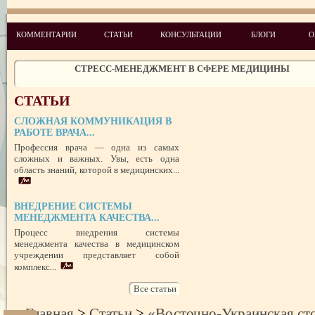
КОММЕНТАРИИ
СТАТЬИ
КОНСУЛЬТАЦИИ
БЛОГИ
О
ЧЕГО ХОТЯТ ПАЦИЕНТЫ КАТЕГОРИИ VIP
СТРЕСС-МЕНЕДЖМЕНТ В СФЕРЕ МЕДИЦИНЫ
ЗАЩИТА РЕПУТАЦИИ В СЕТИ ИНТЕРНЕТ: SERM, ИЛИ КАК БОРО
НЕДОБРОСОВЕСТНЫМИ КОНКУРЕНТАМИ
СТАТЬИ
ПРАВОВОЙ СТАТУС ПРЕДСТАВИТЕЛЯ ПАЦИЕНТА В УКРАИНЕ 
РУБЕЖОМ
РОЛЬ МЕДИЦИНСКОЙ ДОКУМЕНТАЦИИ КАК ДОКАЗАТЕЛЬСТ
СЛОЖНАЯ КОММУНИКАЦИЯ В
ГРАЖДАНСКОМ И УГОЛОВНОМ СУДОПРОИЗВОДСТВЕ
РАБОТЕ ВРАЧА...
Профессия врача — одна из самых
сложных и важных. Увы, есть одна
ПОТРЕБИТЕЛЬСКИЙ ЭКСТРЕМИЗМ
область знаний, которой в медицинских...
ПЕРЕГОРЕЛО, или ЧЕМ ГРОЗИТ ЭМОЦИОНАЛЬНОЕ ВЫГОРА
ПЕРСОНАЛА
НЕФОРМАЛЬНЫЙ ЛИДЕР — ПОМОЩНИК ИЛИ ВРАГ?
ВНЕДРЕНИЕ СИСТЕМЫ
МЕНЕДЖМЕНТА КАЧЕСТВА...
УСПЕШНЫЙ ДЕБЮТ «ШКОЛЫ АДМИНИСТРАТОРОВ МЕДИЦИН
ЦЕНТРА»
Процесс внедрения системы
ЦЕЛЕПОЛАГАНИЕ, или КАК ПРАВИЛЬНО СТАВИТЬ ЦЕЛИ И ДОС
менеджмента качества в медицинском
ИХ
учреждении представляет собой
комплекс...
Все статьи
Главная
>
Статьи
>
«Восточно-Украинская ст