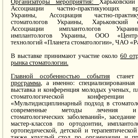
Организаторы мероприятия:
Харьковский
Ассоциации частно-практикующих врач
Украины, Ассоциация частно-практи
стоматологов Украины, Харьковский 
Ассоциации имплантологов Украин
имплантологов Украины, ООО «Центр
технологий «Планета стоматологии», ЧАО «Р
В выставке принимают участие около
60 от
рынка стоматологии.
Главной особенностью события
станет
программа
, а именно: специализированная
выставка и конференция молодых ученых, пл
стоматологической конферен
«Мультидисциплинарный подход в стоматоло
современные методы лечения и 
стоматологических заболеваний», заседание
мастер-классов по ортодонтии, имплантол
ортопедической, детской и терапевтической
также круглый стол по организации и п