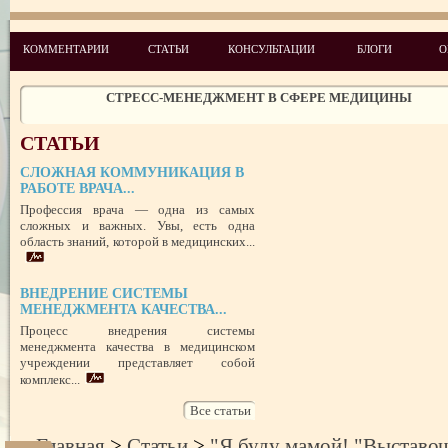
КОММЕНТАРИИ
СТАТЬИ
КОНСУЛЬТАЦИИ
БЛОГИ
О
ЧЕГО ХОТЯТ ПАЦИЕНТЫ КАТЕГОРИИ VIP
СТРЕСС-МЕНЕДЖМЕНТ В СФЕРЕ МЕДИЦИНЫ
ЗАЩИТА РЕПУТАЦИИ В СЕТИ ИНТЕРНЕТ: SERM, ИЛИ КАК БОРО
НЕДОБРОСОВЕСТНЫМИ КОНКУРЕНТАМИ
СТАТЬИ
ПРАВОВОЙ СТАТУС ПРЕДСТАВИТЕЛЯ ПАЦИЕНТА В УКРАИНЕ 
РУБЕЖОМ
РОЛЬ МЕДИЦИНСКОЙ ДОКУМЕНТАЦИИ КАК ДОКАЗАТЕЛЬСТ
СЛОЖНАЯ КОММУНИКАЦИЯ В
ГРАЖДАНСКОМ И УГОЛОВНОМ СУДОПРОИЗВОДСТВЕ
РАБОТЕ ВРАЧА...
Профессия врача — одна из самых
ПОТРЕБИТЕЛЬСКИЙ ЭКСТРЕМИЗМ
сложных и важных. Увы, есть одна
область знаний, которой в медицинских...
ПЕРЕГОРЕЛО, или ЧЕМ ГРОЗИТ ЭМОЦИОНАЛЬНОЕ ВЫГОРА
ПЕРСОНАЛА
НЕФОРМАЛЬНЫЙ ЛИДЕР — ПОМОЩНИК ИЛИ ВРАГ?
ВНЕДРЕНИЕ СИСТЕМЫ
УСПЕШНЫЙ ДЕБЮТ «ШКОЛЫ АДМИНИСТРАТОРОВ МЕДИЦИН
МЕНЕДЖМЕНТА КАЧЕСТВА...
ЦЕНТРА»
Процесс внедрения системы
ЦЕЛЕПОЛАГАНИЕ, или КАК ПРАВИЛЬНО СТАВИТЬ ЦЕЛИ И ДОС
менеджмента качества в медицинском
ИХ
учреждении представляет собой
комплекс...
Все статьи
Главная
>
Статьи
>
"Я буду мамой! "Выставо