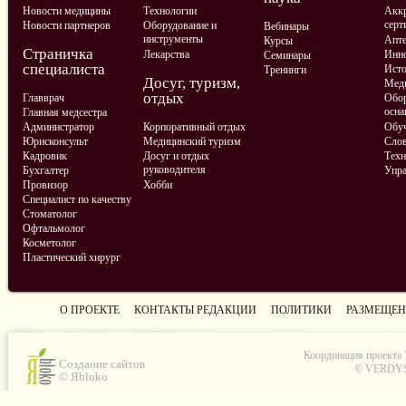
Новости медицины
Технологии
Аккр
серт
Новости партнеров
Оборудование и
Вебинары
инструменты
Апте
Курсы
Страничка
Лекарства
Инно
Семинары
специалиста
Ист
Тренинги
Досуг, туризм,
Меди
отдых
Главврач
Обор
осна
Главная медсестра
Администратор
Корпоративный отдых
Обу
Юрисконсульт
Медицинский туризм
Слов
Кадровик
Досуг и отдых
Техн
руководителя
Бухгалтер
Упра
Провизор
Хобби
Специалист по качеству
Стоматолог
Офтальмолог
Косметолог
Пластический хирург
О ПРОЕКТЕ
КОНТАКТЫ РЕДАКЦИИ
ПОЛИТИКИ
РАЗМЕЩЕН
Координация проекта
Создание сайтов
© VERDYS C
© Яbloko