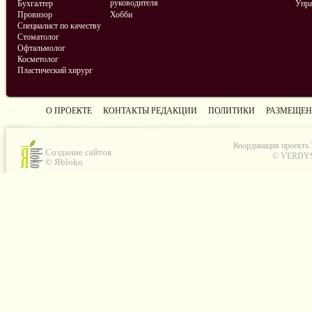
руководителя
Бухгалтер
Упра
Провизор
Хобби
Специалист по качеству
Стоматолог
Офтальмолог
Косметолог
Пластический хирург
О ПРОЕКТЕ
КОНТАКТЫ РЕДАКЦИИ
ПОЛИТИКИ
РАЗМЕЩЕН
Координация проекта
Создание сайтов
© VERDYS C
© Яbloko