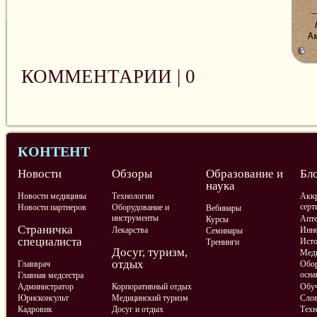
КОММЕНТАРИИ |
0
КОНТЕНТ
Новости
Обзоры
Образование и
Бл
наука
Новости медицины
Технологии
Аккр
серт
Новости партнеров
Оборудование и
Вебинары
инструменты
Апте
Курсы
Страничка
Лекарства
Инно
Семинары
специалиста
Ист
Тренинги
Досуг, туризм,
Меди
отдых
Главврач
Обор
осна
Главная медсестра
Администратор
Корпоративный отдых
Обу
Юрисконсульт
Медицинский туризм
Слов
Кадровик
Досуг и отдых
Техн