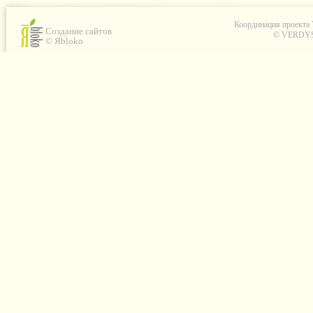
Координация проекта
Создание сайтов
© VERDYS C
© Яbloko