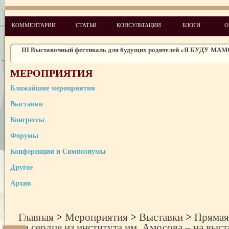
КОММЕНТАРИИ
СТАТЬИ
КОНСУЛЬТАЦИИ
БЛОГИ
О
"Я буду мамой! "Выставочный фестиваль для родителей
ІII Выставочный фестиваль для будущих родителей «Я БУДУ МАМ
III Выставка-форум инновационных методов оздоровления «Иммун
Всеукраинская неделя права
МЕРОПРИЯТИЯ
Международная выставка медицинского туризма Healthcare Trav
Ближайшие мероприятия
Expo/Wellness-Spa-Medical
Выставки
21-я Международная медицинская выставка «Здравоохранение 20
Конгрессы
Итоги выставки «InterCHARM-Украина 2012»: рост на 7,7% по экспо
Форумы
Прямая трансляция операции на сердце из института им. Амосова – на 
«Здравоохранение 2012»
Конференции и Симпозиумы
Сеть клиник «Мать и дитя» провела фотовыставку, посвященную мате
чувствам
Другое
«Восточно-Украинская стоматологическая выставка» в рамках 
Слобожанского стоматологического форум
Архив
Главная
>
Мероприятия
>
Выставки
>
Прямая
на сердце из института им. Амосова – на выс