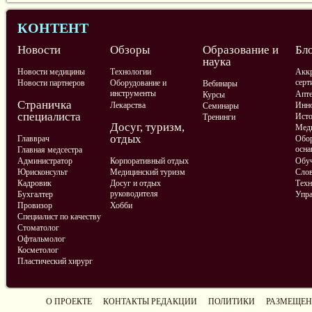
КОНТЕНТ
Новости
Обзоры
Образование и
Бл
наука
Новости медицины
Технологии
Аккр
серт
Новости партнеров
Оборудование и
Вебинары
инструменты
Апте
Курсы
Страничка
Лекарства
Инно
Семинары
специалиста
Ист
Тренинги
Досуг, туризм,
Меди
отдых
Главврач
Обор
осна
Главная медсестра
Администратор
Корпоративный отдых
Обу
Юрисконсульт
Медицинский туризм
Слов
Кадровик
Досуг и отдых
Техн
руководителя
Бухгалтер
Упра
Провизор
Хобби
Специалист по качеству
Стоматолог
Офтальмолог
Косметолог
Пластический хирург
О ПРОЕКТЕ
КОНТАКТЫ РЕДАКЦИИ
ПОЛИТИКИ
РАЗМЕЩЕН