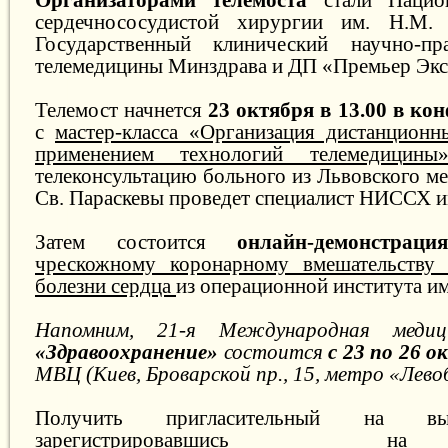
сердечнососудистой хирургии им. Н.М
Государственный клинический научно-пр
телемедицины Минздрава и ДП «Премьер Экс
Телемост начнется
23 октября в 13.00 в ко
с
мастер-класса «Организация дистанционн
применением технологий телемедицины
телеконсультацию больного из Львовского м
Св. Параскевы проведет специалист НИССХ и
Затем состоится
онлайн-демонстрация
чрескожному коронарному вмешательству
болезни сердца
из операционной института им
Напомним, 21-я Международная медиц
«Здравоохранение»
состоится
с 23 по 26 о
МВЦ (Киев, Броварской пр., 15, метро «Лево
Получить пригласительный на вы
зарегистрировавшись 