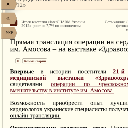
2012»
Итоги выставки «InterCHARM-Украина
Сеть клиник «
2012»: рост на 7,7% по экспонентам
фотовы
м
УКР
Прямая трансляция операции на сер
им. Амосова – на выставке «Здраво
0
Комментарии
Впервые
в истории посетители
21-й
медицинской выставки «Здравоохра
свидетелями
операции по чрескожно
вмешательству в институте им. Амосова.
Возможность приобрести опыт лучших
кардиологов украинские специалисты получа
онлайн-трансляции.
Организаторами телемоста
стали Национ