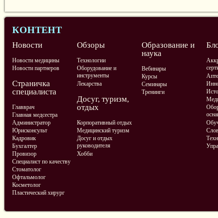
КОНТЕНТ
Новости
Обзоры
Образование и
Бл
наука
Новости медицины
Технологии
Аккр
серт
Новости партнеров
Оборудование и
Вебинары
инструменты
Апте
Курсы
Страничка
Лекарства
Инно
Семинары
специалиста
Ист
Тренинги
Досуг, туризм,
Меди
отдых
Главврач
Обор
осна
Главная медсестра
Администратор
Корпоративный отдых
Обу
Юрисконсульт
Медицинский туризм
Слов
Кадровик
Досуг и отдых
Техн
руководителя
Бухгалтер
Упра
Провизор
Хобби
Специалист по качеству
Стоматолог
Офтальмолог
Косметолог
Пластический хирург