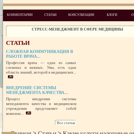
УСПЕШНЫЙ ДЕБЮТ «ШКОЛЫ АДМИНИСТРАТОРОВ МЕДИЦИН
ЦЕНТРА»
ЦЕЛЕПОЛАГАНИЕ, или КАК ПРАВИЛЬНО СТАВИТЬ ЦЕЛИ И ДОС
КОММЕНТАРИИ
СТАТЬИ
КОНСУЛЬТАЦИИ
БЛОГИ
О
ИХ
ЧЕГО ХОТЯТ ПАЦИЕНТЫ КАТЕГОРИИ VIP
СТРЕСС-МЕНЕДЖМЕНТ В СФЕРЕ МЕДИЦИНЫ
ЗАЩИТА РЕПУТАЦИИ В СЕТИ ИНТЕРНЕТ: SERM, ИЛИ КАК БОРО
НЕДОБРОСОВЕСТНЫМИ КОНКУРЕНТАМИ
СТАТЬИ
ПРАВОВОЙ СТАТУС ПРЕДСТАВИТЕЛЯ ПАЦИЕНТА В УКРАИНЕ 
РУБЕЖОМ
СЛОЖНАЯ КОММУНИКАЦИЯ В
РОЛЬ МЕДИЦИНСКОЙ ДОКУМЕНТАЦИИ КАК ДОКАЗАТЕЛЬСТ
РАБОТЕ ВРАЧА...
ГРАЖДАНСКОМ И УГОЛОВНОМ СУДОПРОИЗВОДСТВЕ
Профессия врача — одна из самых
сложных и важных. Увы, есть одна
область знаний, которой в медицинских...
ВНЕДРЕНИЕ СИСТЕМЫ
МЕНЕДЖМЕНТА КАЧЕСТВА...
Процесс внедрения системы
менеджмента качества в медицинском
учреждении представляет собой
комплекс...
Все статьи
Главная
>
Статьи
>
Какие услуги налоговые 