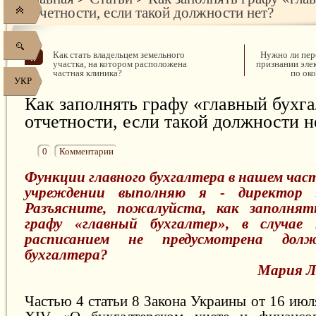
отчетности, если такой должности нет?
Как стать владельцем земельного
Нужно ли пер
участка, на котором расположена
признании эле
частная клиника?
по ок
УКР
Как заполнять графу «главный бухга
отчетности, если такой должности н
0
Комментарии
Функции главного бухгалтера в нашем час
учреждении выполняю я - директор э
Разъясните, пожалуйста, как заполня
графу «главный бухгалтер», в случа
расписанием не предусмотрена долж
бухгалтера?
Мария Ле
Частью 4 статьи 8 Закона Украины от 16 ию