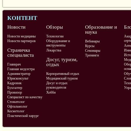
КОНТЕНТ
Новости
Обзоры
Образование и
Бл
наука
Новости медицины
Технологии
Аккр
серт
Новости партнеров
Оборудование и
Вебинары
инструменты
Апте
Курсы
Страничка
Лекарства
Инно
Семинары
специалиста
Ист
Тренинги
Досуг, туризм,
Меди
отдых
Главврач
Обор
осна
Главная медсестра
Администратор
Корпоративный отдых
Обу
Юрисконсульт
Медицинский туризм
Слов
Кадровик
Досуг и отдых
Техн
руководителя
Бухгалтер
Упра
Провизор
Хобби
Специалист по качеству
Стоматолог
Офтальмолог
Косметолог
Пластический хирург