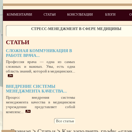
УСПЕШНЫЙ ДЕБЮТ «ШКОЛЫ АДМИНИСТРАТОРОВ МЕДИЦИН
ЦЕНТРА»
ЦЕЛЕПОЛАГАНИЕ, или КАК ПРАВИЛЬНО СТАВИТЬ ЦЕЛИ И ДОС
КОММЕНТАРИИ
СТАТЬИ
КОНСУЛЬТАЦИИ
БЛОГИ
О
ИХ
ЧЕГО ХОТЯТ ПАЦИЕНТЫ КАТЕГОРИИ VIP
СТРЕСС-МЕНЕДЖМЕНТ В СФЕРЕ МЕДИЦИНЫ
ЗАЩИТА РЕПУТАЦИИ В СЕТИ ИНТЕРНЕТ: SERM, ИЛИ КАК БОРО
НЕДОБРОСОВЕСТНЫМИ КОНКУРЕНТАМИ
СТАТЬИ
ПРАВОВОЙ СТАТУС ПРЕДСТАВИТЕЛЯ ПАЦИЕНТА В УКРАИНЕ 
РУБЕЖОМ
СЛОЖНАЯ КОММУНИКАЦИЯ В
РОЛЬ МЕДИЦИНСКОЙ ДОКУМЕНТАЦИИ КАК ДОКАЗАТЕЛЬСТ
РАБОТЕ ВРАЧА...
ГРАЖДАНСКОМ И УГОЛОВНОМ СУДОПРОИЗВОДСТВЕ
Профессия врача — одна из самых
сложных и важных. Увы, есть одна
область знаний, которой в медицинских...
ВНЕДРЕНИЕ СИСТЕМЫ
МЕНЕДЖМЕНТА КАЧЕСТВА...
Процесс внедрения системы
менеджмента качества в медицинском
учреждении представляет собой
комплекс...
Все статьи
Главная
>
Статьи
>
Как заполнять графу «гла